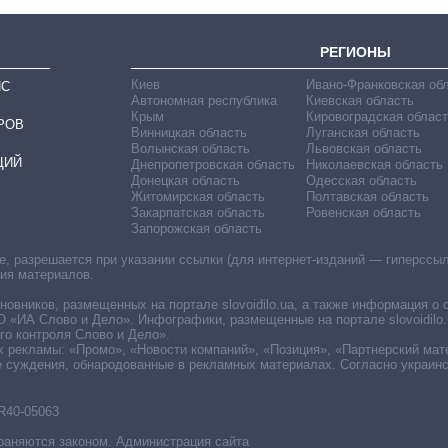
РЕГИОНЫ
Киев
Ивано-Франковская об
ИС
Автономная республика
Киевская область
Крым
Кировоградская област
РОВ
Винницкая область
Луганская область
Волынская область
Львовская область
ЦИЙ
Днепропетровская область
Николаевская область
Донецкая область
Одесская область
Житомирская область
Полтавская область
Закарпатская область
Ровенская область
Запорожская область
 разрешается при указании ссылки (для интернет-изданий — гиперссылки
ния материалов.
овников, размещенных на портале slovoidilo.ua, а также информация о 
«ИА Слово и Дело». Инфографики, размещенные на портале slovoidilo.
о контроля Слово и Дело».
х рекламы: «Промо», «Новости компаний», «Позиция», «Партнерский мат
е суждения, обнародованные в рекламных материалах. Согласно украин
R40-05063
раняются законом. Администрация сайта