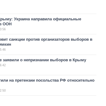
рыму: Украина направила официальные
в ООН
0:56
овит санкции против организаторов выборов в
имкин
5:46
е заявили о непризнании выборов в Крыму
6:42
или на претензии посольства РФ относительно
2:50