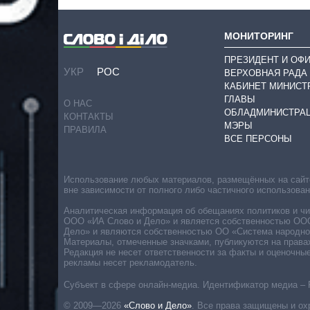
МОНИТОРИНГ
ПРЕЗИДЕНТ И ОФ
УКР
РОС
ВЕРХОВНАЯ РАДА
КАБИНЕТ МИНИСТ
ГЛАВЫ
О НАС
ОБЛАДМИНИСТРА
КОНТАКТЫ
МЭРЫ
ПРАВИЛА
ВСЕ ПЕРСОНЫ
Использование любых материалов, размещённых на сайте,
вне зависимости от полного либо частичного использова
Аналитическая информация об обещаниях политиков и чин
ООО «ИА Слово и Дело» и является собственностью ООО 
Дело» и являются собственностью ОО «Система народног
Материалы, отмеченные значками, публикуются на права
Редакция не несет ответственности за факты и оценочны
рекламы несет рекламодатель.
Субъект в сфере онлайн-медиа. Идентификатор медиа – 
© 2009—2026
«Слово и Дело»
.
Все права защищены и ох