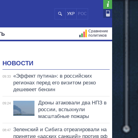
УКР
РОС
Сравнение
ТЬ
политиков
СТРАЦИЙ
МЭРЫ
ВСЕ ПЕРСОНЫ
НОВОСТИ
«Эффект путина»: в российских
09:33
регионах перед его визитом резко
дешевеет бензин
Дроны атаковали два НПЗ в
09:24
россии, вспыхнули
масштабные пожары
Зеленский и Сибига отреагировали на
08:47
принятие «адских санкций» против рф