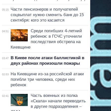
Части пенсионеров и получателей
05:15
соцвыплат нужно сменить банк до 15
сентября: кого это касается
Среди погибших 4-летний
04:51
ребенок: в ГСЧС уточнили
последствия обстрела на
Киевщине
В Киеве после атаки баллистикой в
03:47
двух районах произошли пожары
На Киевщине из-за российской атаки
02:53
погибли три человека, среди них
ребенок
Часть военных из полка
02:41
«Скала» начали переводить
в другие подразделения –