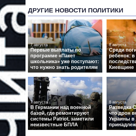
ДРУГИЕ НОВОСТИ ПОЛИТИКИ
7 августа
8 августа
Первые выплаты по
Среди пог
программе «Пакет
ребенок: в
школьника» уже поступают:
последств
что нужно знать родителям
Киевщине
7 августа
8 августа
В Германии над военной
Разведка 
базой, где ремонтируют
что дрон в
системы Patriot, заметили
Украины в
неизвестные БПЛА
принадлеж