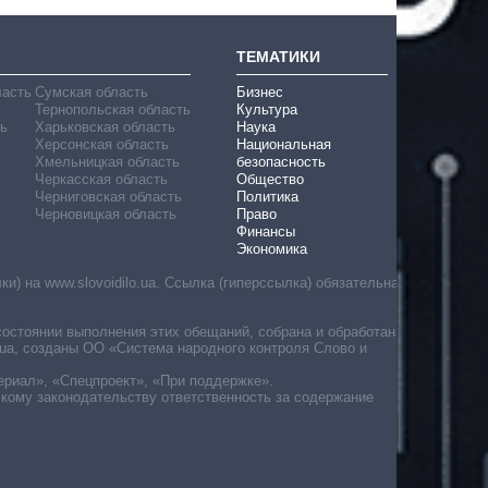
ТЕМАТИКИ
ласть
Сумская область
Бизнес
Тернопольская область
Культура
ь
Харьковская область
Наука
Херсонская область
Национальная
Хмельницкая область
безопасность
Черкасская область
Общество
Черниговская область
Политика
Черновицкая область
Право
Финансы
Экономика
) на www.slovoidilo.ua. Ссылка (гиперссылка) обязательна
состоянии выполнения этих обещаний, собрана и обработана
ua, созданы ОО «Система народного контроля Слово и
ериал», «Спецпроект», «При поддержке».
скому законодательству ответственность за содержание