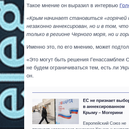
Такое мнение он выразил в интервью
Гол
«Крым начинает становиться «горячей т
незаконно аннексирован, но и в том, чт
только в регионе Черного моря, но и гор
Именно это, по его мнению, может подто
«Это могут быть решения Генассамблеи О
не будем ограничиваться тем, есть ли Укр
он.
ЕС не признает выб
в аннексированном
Крыму – Могерини
Европейский Союз не