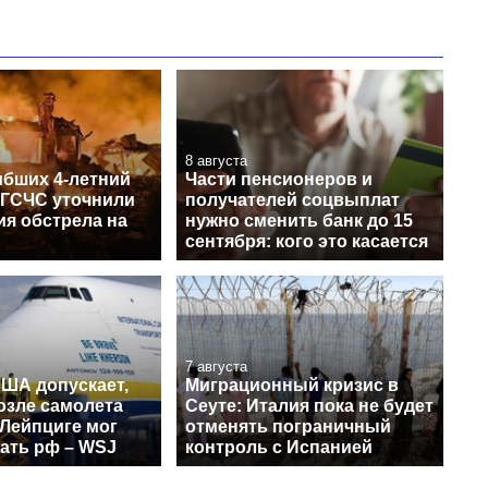
8 августа
ибших 4-летний
Части пенсионеров и
 ГСЧС уточнили
получателей соцвыплат
ия обстрела на
нужно сменить банк до 15
сентября: кого это касается
7 августа
США допускает,
Миграционный кризис в
озле самолета
Сеуте: Италия пока не будет
 Лейпциге мог
отменять пограничный
ать рф – WSJ
контроль с Испанией