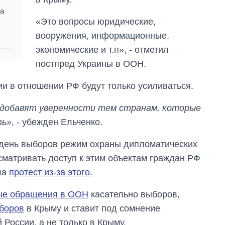
аспирантуру
та
«Это вопросы юридические,
вооружения, информационные,
экономические и т.п», - отметил
постпред Украины в ООН.
ии в отношении РФ будут только усиливаться.
«добавят уверенности тем странам, которые
ть»
, - убежден Ельченко.
 в день выборов режим охраны дипломатических
сматривать доступ к этим объектам граждан РФ
ла
протест из-за этого.
ые обращения в ООН
касательно выборов,
ыборов
в Крыму и ставит под сомнение
 России, а не только в Крыму.