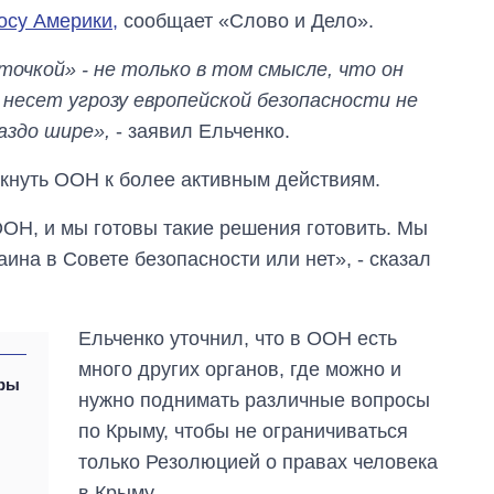
осу Америки,
сообщает «Слово и Дело».
очкой» - не только в том смысле, что он
о несет угрозу европейской безопасности не
аздо шире»,
- заявил Ельченко.
лкнуть ООН к более активным действиям.
ОН, и мы готовы такие решения готовить. Мы
аина в Совете безопасности или нет», - сказал
Ельченко уточнил, что в ООН есть
много других органов, где можно и
Как за 10 лет
оры
изменилось
нужно поднимать различные вопросы
количество
по Крыму, чтобы не ограничиваться
поступающих в
бакалавриат,
только Резолюцией о правах человека
магистратуру и
в Крыму.