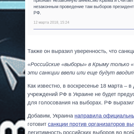
признает незаконную аннексию Крыма и считает
незаконным проведение там выборов президен
РФ.
12 марта 2018, 15:24
Также он выразил уверенность, что санкц
«Российские «выборы» в Крыму только 
эти санкции ввели или еще будут вводи
Как известно, в воскресенье 18 марта –
учреждений РФ в Украине не будет преду
для голосования на выборах. РФ вырази
Добавим, Украина
направила официальн
готовит
санкции против организаторов в
легитимность российских выборов во всей