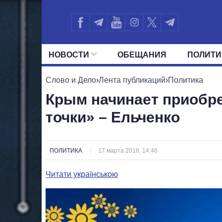
НОВОСТИ
ОБЕЩАНИЯ
ПОЛИТИ
ВСЕ ПОЛИТИКИ
ПРЕЗИДЕНТ И ОФ
Слово и Дело
›
Лента публикаций
›
Политика
Крым начинает приобре
точки» – Ельченко
ПОЛИТИКА
17 марта 2018, 14:46
Читати українською