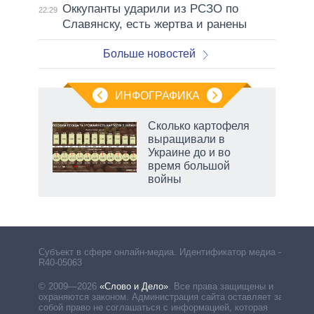
Оккупанты ударили из РСЗО по
22:29
Славянску, есть жертва и ранены
Больше новостей
ИНФОГРАФИКА
Сколько картофеля
выращивали в
Украине до и во
ет
время большой
войны
Субъект в сфере онлайн-медиа. Идентификатор медиа –
R40-05063
© 2009—2026
«Слово и Дело»
.
Все права защищены и
охраняются законом. Администрация сайта оставляет за
собой право не соглашаться с информацией, которая