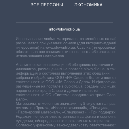
ВСЕ ПЕРСОНЫ
ЭКОНОМИКА
info@slovoidilo.ua
Использование любых материалов, размещённых на сайте,
разрешается при указании ссылки (для интернет-изданий —
гиперссылки) на www.slovoidilo.ua. Ссылка (гиперссылка)
обязательна вне зависимости от полного либо частичного
использования материалов.
Аналитическая информация об обещаниях политиков и
чиновников, размещенных на портале slovoidilo.ua, а также
информация о состоянии выполнения этих обещаний,
собрана и обработана ООО «ИА Слово и Дело» и является
собственностью ООО «ИА Слово и Дело». Инфографики,
размещенные на портале slovoidilo.ua, созданы ОО «Система
народного контроля Слово и Дело» и являются
собственностью ОО «Система народного контроля Слово и
Дело».
Материалы, отмеченные значками, публикуются на правах
рекламы: «Промо», «Новости компаний», «Позиция»,
«Партнерский материал», «Спецпроект», «При поддержке».
Редакция не несет ответственности за факты и оценочные
суждения, обнародованные в рекламных материалах.
Согласно украинскому законодательству ответственность за