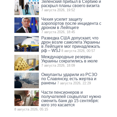
Зеленский прибыл в Сербию и
раскрыл планы своего визита
7 августа 2026, 19:52
Чехия усилит защиту
аэропортов после инцидента с
дроном в Лейпциге
7 августа 2026, 18:45
Разведка США допускает, что
дрон возле самолета Украины
в Лейпциге мог принадлежать
рф – WSJ
8 августа 2026, 00:57
Международные резервы
Украины сократились в июле
7 августа 2026, 18:09
Оккупанты ударили из РСЗО
по Славянску, есть жертва и
ранены
7 августа 2026, 22:29
Части пенсионеров и
получателей соцвыплат нужно
сменить банк до 15 сентября:
кого это касается
8 августа 2026, 05:15