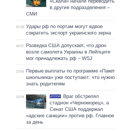
«Скала» начали переводить
в другие подразделения –
СМИ
Удары рф по портам могут вдвое
01:59
сократить экспорт украинского зерна
Разведка США допускает, что дрон
00:57
возле самолета Украины в Лейпциге
мог принадлежать рф – WSJ
Первые выплаты по программе «Пакет
23:56
школьника» уже поступают: что нужно
знать родителям
Враг обстрелял
ИТОГИ
23:09
стадион «Черноморец», а
Сенат США поддержал
«адские санкции» против рф. Главное
за день