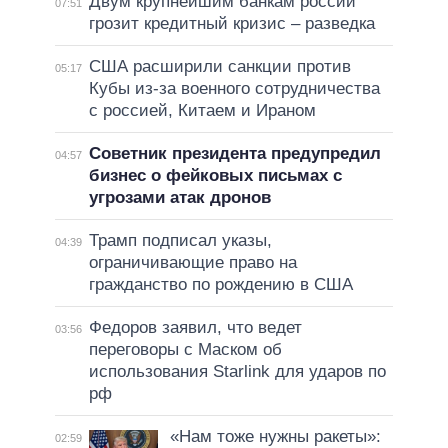
Двум крупнейшим банкам россии
07:51
грозит кредитный кризис – разведка
США расширили санкции против
05:17
Кубы из-за военного сотрудничества
с россией, Китаем и Ираном
Советник президента предупредил
04:57
бизнес о фейковых письмах с
угрозами атак дронов
Трамп подписал указы,
04:39
ограничивающие право на
гражданство по рождению в США
Федоров заявил, что ведет
03:56
переговоры с Маском об
использования Starlink для ударов по
рф
«Нам тоже нужны ракеты»:
02:59