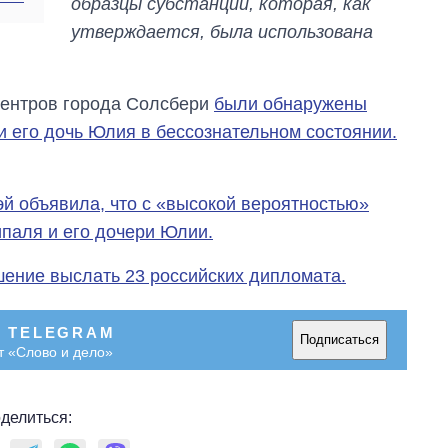
образцы субстанции, которая, как
магистратуру и
аспирантуру
утверждается, была использована
 центров города Солсбери
были обнаружены
 его дочь Юлия в бессознательном состоянии.
Мэй объявила, что с «высокой вероятностью»
ипаля и его дочери Юлии.
ение выслать 23 российских дипломата.
В TELEGRAM
Подписаться
т «Слово и дело»
делиться: