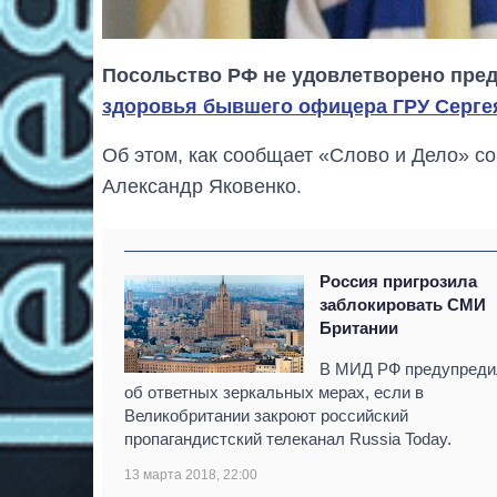
Посольство РФ не удовлетворено пре
здоровья бывшего офицера ГРУ Серге
Об этом, как сообщает «Слово и Дело» с
Александр Яковенко.
Россия пригрозила
заблокировать СМИ
Британии
В МИД РФ предупреди
об ответных зеркальных мерах, если в
Великобритании закроют российский
пропагандистский телеканал Russia Today.
13 марта 2018, 22:00