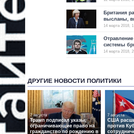
Британия р
высланы, в
14 марта 2018, 1
Отравление
системы бр
14 марта 2018, 2
ДРУГИЕ НОВОСТИ ПОЛИТИКИ
7 августа
7 августа
Трамп подписал указы,
США расши
ограничивающие право на
против Куб
гражданство по рождению в
сотрудниче