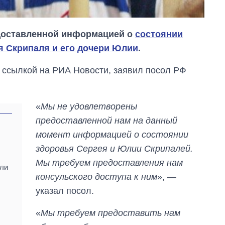
доставленной информацией о
состоянии
я Скрипаля и его дочери Юлии
.
о ссылкой на РИА Новости, заявил посол РФ
«
Мы не удовлетворены
предоставленной нам на данный
момент информацией о состоянии
здоровья Сергея и Юлии Скрипалей.
Мы требуем предоставления нам
ли
консульского доступа к ним
», —
Как за 10 лет
указал посол.
изменилось
количество
поступающих в
«
Мы требуем предоставить нам
бакалавриат,