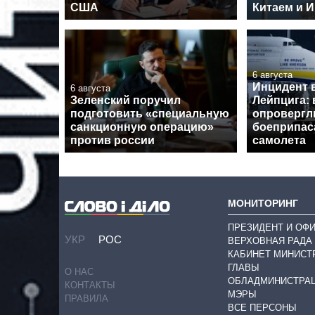
США
Китаем и 
6 августа
Инцидент 
6 августа
Зеленский поручил
Лейпцига: 
подготовить «специальную
опровергл
санкционную операцию»
боеприпас
против россии
самолета
МОНИТОРИНГ
ПРЕЗИДЕНТ И ОФ
УКР
РОС
ВЕРХОВНАЯ РАДА
КАБИНЕТ МИНИСТ
ГЛАВЫ
О НАС
ОБЛАДМИНИСТРА
КОНТАКТЫ
МЭРЫ
ПРАВИЛА
ВСЕ ПЕРСОНЫ