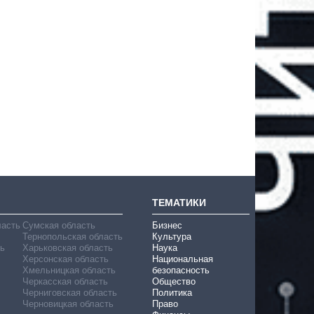
ТЕМАТИКИ
ласть
Сумская область
Бизнес
Тернопольская область
Культура
ь
Харьковская область
Наука
Херсонская область
Национальная
Хмельницкая область
безопасность
Черкасская область
Общество
Черниговская область
Политика
Черновицкая область
Право