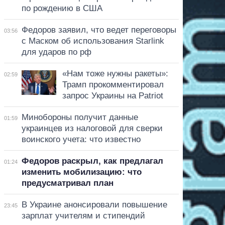
по рождению в США
Федоров заявил, что ведет переговоры
03:56
с Маском об использования Starlink
для ударов по рф
«Нам тоже нужны ракеты»:
02:59
Трамп прокомментировал
запрос Украины на Patriot
Минобороны получит данные
01:59
украинцев из налоговой для сверки
воинского учета: что известно
Федоров раскрыл, как предлагал
01:24
изменить мобилизацию: что
предусматривал план
В Украине анонсировали повышение
23:45
зарплат учителям и стипендий