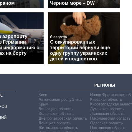
Ираном
Черном море – DW
в аэропорту
6 августа
в Германии
С оккупированных
и информацию о
территорий вернули еще
ах на борту
одну группу украинских
детей и подростков
РЕГИОНЫ
Киев
Ивано-Франковская об
ИС
Автономная республика
Киевская область
Крым
Кировоградская област
РОВ
Винницкая область
Луганская область
Волынская область
Львовская область
ЦИЙ
Днепропетровская область
Николаевская область
Донецкая область
Одесская область
Житомирская область
Полтавская область