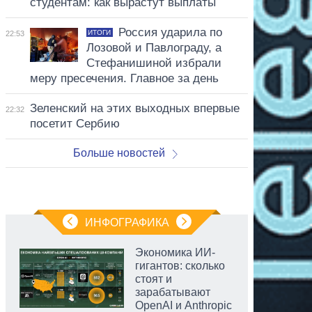
студентам: как вырастут выплаты
Россия ударила по
ИТОГИ
22:53
Лозовой и Павлограду, а
Стефанишиной избрали
меру пресечения. Главное за день
Зеленский на этих выходных впервые
22:32
посетит Сербию
Больше новостей
ИНФОГРАФИКА
Экономика ИИ-
гигантов: сколько
стоят и
зарабатывают
OpenAI и Anthropic