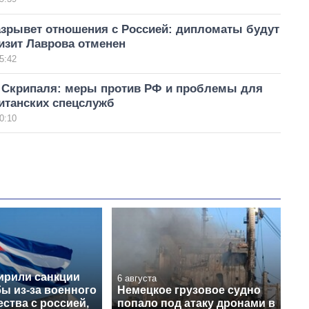
азрывет отношения с Россией: дипломаты будут
изит Лаврова отменен
5:42
 Скрипаля: меры против РФ и проблемы для
итанских спецслужб
0:10
рили санкции
6 августа
ы из-за военного
Немецкое грузовое судно
ства с россией,
попало под атаку дронами в