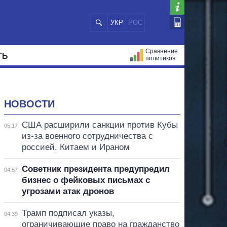
УКР
РОС
Сравнение
ТЬ
политиков
СТРАЦИЙ
МЭРЫ
ВСЕ ПЕРСОНЫ
НОВОСТИ
США расширили санкции против Кубы
05:17
из-за военного сотрудничества с
россией, Китаем и Ираном
Советник президента предупредил
04:57
бизнес о фейковых письмах с
угрозами атак дронов
Трамп подписал указы,
04:39
ограничивающие право на гражданство