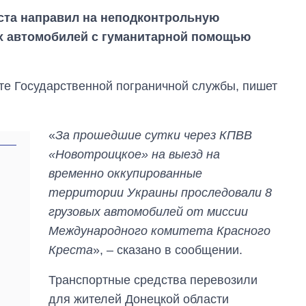
ста направил на неподконтрольную
х автомобилей с гуманитарной помощью
те Государственной пограничной службы, пишет
«
За прошедшие сутки через КПВВ
«Новотроицкое» на выезд на
временно оккупированные
территории Украины проследовали 8
грузовых автомобилей от миссии
Международного комитета Красного
Как за 10 лет
изменилось
Креста
», – сказано в сообщении.
количество
поступающих в
Транспортные средства перевозили
бакалавриат,
магистратуру и
для жителей Донецкой области