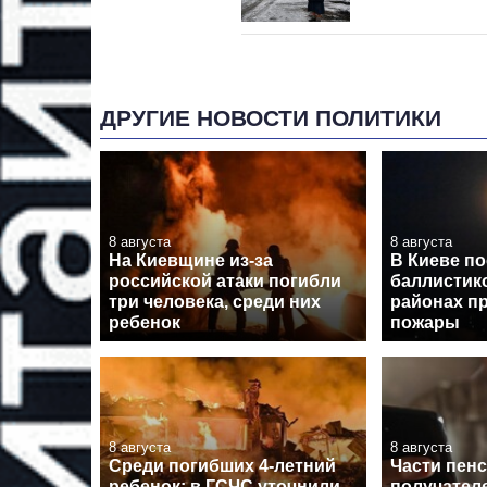
ДРУГИЕ НОВОСТИ ПОЛИТИКИ
8 августа
8 августа
На Киевщине из-за
В Киеве по
российской атаки погибли
баллистико
три человека, среди них
районах п
ребенок
пожары
8 августа
8 августа
Среди погибших 4-летний
Части пен
ребенок: в ГСЧС уточнили
получател