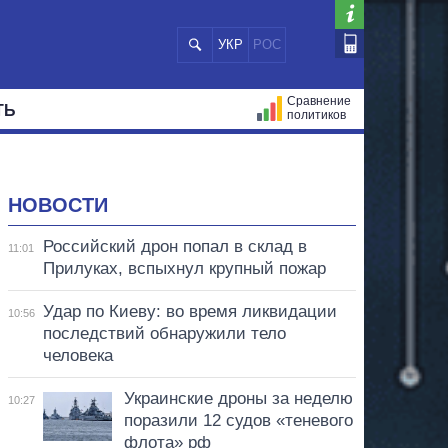
УКР
РОС
Сравнение
ТЬ
политиков
СТРАЦИЙ
МЭРЫ
ВСЕ ПЕРСОНЫ
НОВОСТИ
Российский дрон попал в склад в
11:01
Прилуках, вспыхнул крупный пожар
Удар по Киеву: во время ликвидации
10:56
последствий обнаружили тело
человека
Украинские дроны за неделю
10:27
поразили 12 судов «теневого
флота» рф