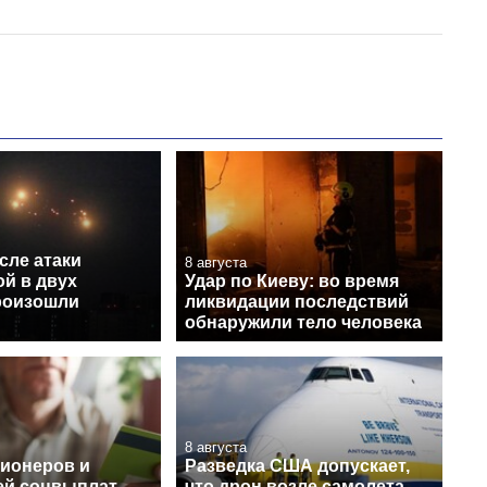
сле атаки
8 августа
й в двух
Удар по Киеву: во время
роизошли
ликвидации последствий
обнаружили тело человека
8 августа
сионеров и
Разведка США допускает,
ей соцвыплат
что дрон возле самолета