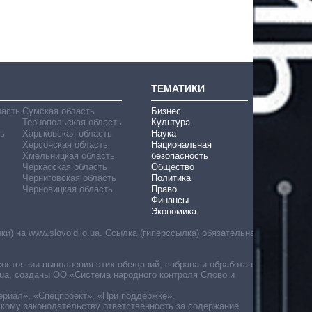
ТЕМАТИКИ
ласть
Сумская область
Бизнес
Тернопольская область
Культура
ь
Харьковская область
Наука
Херсонская область
Национальная
Хмельницкая область
безопасность
Черкасская область
Общество
Черниговская область
Политика
Черновицкая область
Право
Финансы
Экономика
) на www.slovoidilo.ua. Ссылка (гиперссылка) обязательна
состоянии выполнения этих обещаний, собрана и обработана
ua, созданы ОО «Система народного контроля Слово и
ериал», «Спецпроект», «При поддержке».
скому законодательству ответственность за содержание