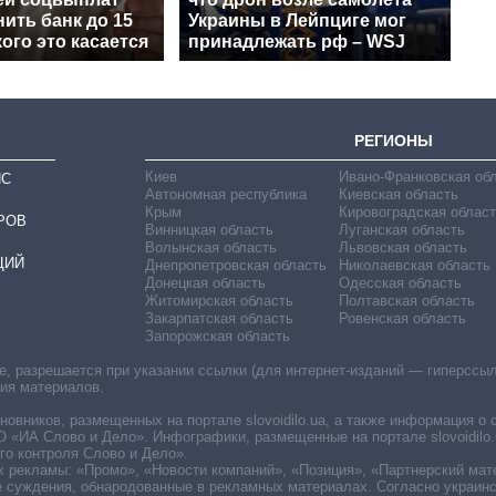
ить банк до 15
Украины в Лейпциге мог
кого это касается
принадлежать рф – WSJ
РЕГИОНЫ
Киев
Ивано-Франковская об
ИС
Автономная республика
Киевская область
Крым
Кировоградская област
РОВ
Винницкая область
Луганская область
Волынская область
Львовская область
ЦИЙ
Днепропетровская область
Николаевская область
Донецкая область
Одесская область
Житомирская область
Полтавская область
Закарпатская область
Ровенская область
Запорожская область
 разрешается при указании ссылки (для интернет-изданий — гиперссылки
ния материалов.
овников, размещенных на портале slovoidilo.ua, а также информация о 
«ИА Слово и Дело». Инфографики, размещенные на портале slovoidilo.
о контроля Слово и Дело».
х рекламы: «Промо», «Новости компаний», «Позиция», «Партнерский мат
е суждения, обнародованные в рекламных материалах. Согласно украин