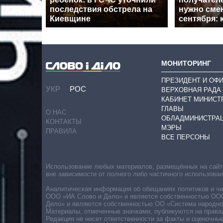
последствия обстрела на
нужно смен
Киевщине
сентября: 
МОНИТОРИНГ
ПРЕЗИДЕНТ И ОФ
УКР
РОС
ВЕРХОВНАЯ РАДА
КАБИНЕТ МИНИСТ
ГЛАВЫ
О НАС
ОБЛАДМИНИСТРА
КОНТАКТЫ
МЭРЫ
ПРАВИЛА
ВСЕ ПЕРСОНЫ
Использование любых материалов, размещённых на сайте,
вне зависимости от полного либо частичного использова
Аналитическая информация об обещаниях политиков и чин
ООО «ИА Слово и Дело» и является собственностью ООО 
Дело» и являются собственностью ОО «Система народног
Материалы, отмеченные значками, публикуются на права
Редакция не несет ответственности за факты и оценочны