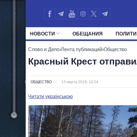
НОВОСТИ
ОБЕЩАНИЯ
ПОЛИТИ
ВСЕ ПОЛИТИКИ
ПРЕЗИДЕНТ И ОФ
Слово и Дело
›
Лента публикаций
›
Общество
Красный Крест отправи
ОБЩЕСТВО
15 марта 2018, 10:24
Читати українською