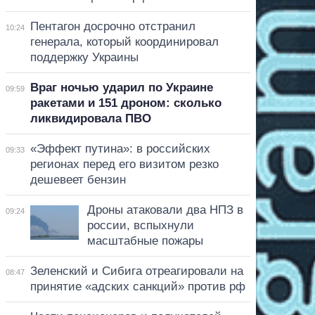
Пентагон досрочно отстранил
10:24
генерала, который координировал
поддержку Украины
Враг ночью ударил по Украине
09:59
ракетами и 151 дроном: сколько
ликвидировала ПВО
«Эффект путина»: в российских
09:33
регионах перед его визитом резко
дешевеет бензин
Дроны атаковали два НПЗ в
09:24
россии, вспыхнули
масштабные пожары
Зеленский и Сибига отреагировали на
08:47
принятие «адских санкций» против рф