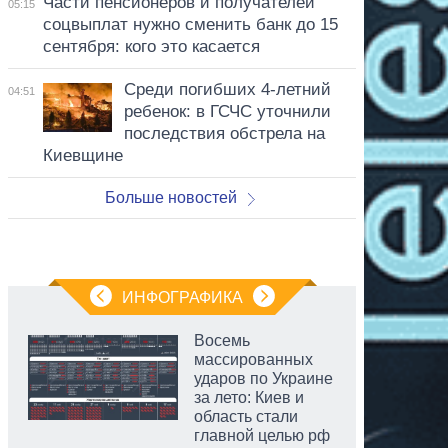
Части пенсионеров и получателей
05:15
соцвыплат нужно сменить банк до 15
сентября: кого это касается
Среди погибших 4-летний
04:51
ребенок: в ГСЧС уточнили
последствия обстрела на
Киевщине
Больше новостей
ИНФОГРАФИКА
Восемь
массированных
ударов по Украине
за лето: Киев и
область стали
главной целью рф