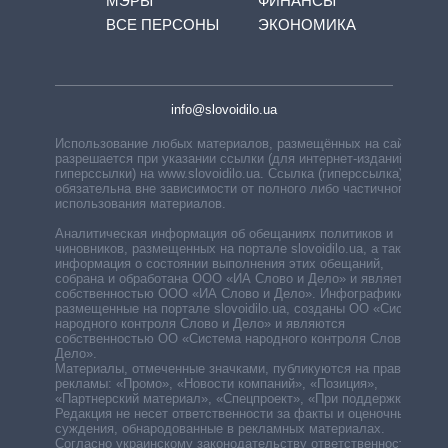
МЭРЫ
ФИНАНСЫ
ВСЕ ПЕРСОНЫ
ЭКОНОМИКА
info@slovoidilo.ua
Использование любых материалов, размещённых на сайте,
разрешается при указании ссылки (для интернет-изданий —
гиперссылки) на www.slovoidilo.ua. Ссылка (гиперссылка)
обязательна вне зависимости от полного либо частичного
использования материалов.
Аналитическая информация об обещаниях политиков и
чиновников, размещенных на портале slovoidilo.ua, а также
информация о состоянии выполнения этих обещаний,
собрана и обработана ООО «ИА Слово и Дело» и является
собственностью ООО «ИА Слово и Дело». Инфографики,
размещенные на портале slovoidilo.ua, созданы ОО «Система
народного контроля Слово и Дело» и являются
собственностью ОО «Система народного контроля Слово и
Дело».
Материалы, отмеченные значками, публикуются на правах
рекламы: «Промо», «Новости компаний», «Позиция»,
«Партнерский материал», «Спецпроект», «При поддержке».
Редакция не несет ответственности за факты и оценочные
суждения, обнародованные в рекламных материалах.
Согласно украинскому законодательству ответственность за