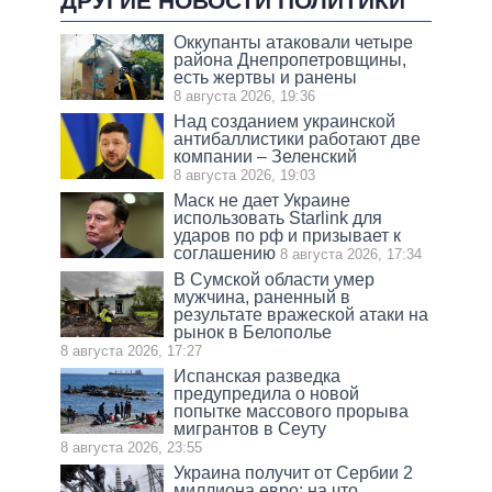
ДРУГИЕ НОВОСТИ ПОЛИТИКИ
Оккупанты атаковали четыре
района Днепропетровщины,
есть жертвы и ранены
8 августа 2026, 19:36
Над созданием украинской
антибаллистики работают две
компании – Зеленский
8 августа 2026, 19:03
Маск не дает Украине
использовать Starlink для
ударов по рф и призывает к
соглашению
8 августа 2026, 17:34
В Сумской области умер
мужчина, раненный в
результате вражеской атаки на
рынок в Белополье
8 августа 2026, 17:27
Испанская разведка
предупредила о новой
попытке массового прорыва
мигрантов в Сеуту
8 августа 2026, 23:55
Украина получит от Сербии 2
миллиона евро: на что