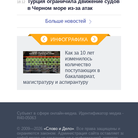
Турция ограничила движение судов
18:12
в Черном море из-за атак
Больше новостей
ИНФОГРАФИКА
Как за 10 лет
изменилось
не за
количество
асть
поступающих в
елью
бакалавриат,
магистратуру и аспирантуру
Субъект в сфере онлайн-медиа. Идентификатор медиа –
R40-05063
© 2009—2026
«Слово и Дело»
.
Все права защищены и
охраняются законом. Администрация сайта оставляет за
собой право не соглашаться с информацией, которая