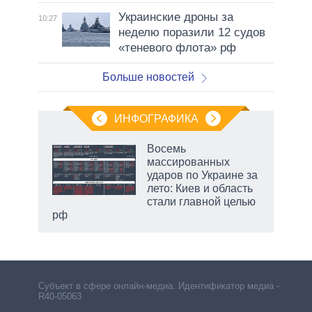
Украинские дроны за
10:27
неделю поразили 12 судов
«теневого флота» рф
Больше новостей
ИНФОГРАФИКА
еля
Восемь
массированных
ударов по Украине за
лето: Киев и область
стали главной целью
рф
Субъект в сфере онлайн-медиа. Идентификатор медиа –
R40-05063