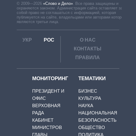
© 2009—2026
«Слово и Дело»
.
Все права защищены и
охраняются законом. Администрация сайта оставляет за
собой право не соглашаться с информацией, которая
публикуется на сайте, владельцами или авторами которой
являются третьи лица.
УКР
РОС
О НАС
КОНТАКТЫ
ПРАВИЛА
МОНИТОРИНГ
ТЕМАТИКИ
ПРЕЗИДЕНТ И
БИЗНЕС
ОФИС
КУЛЬТУРА
ВЕРХОВНАЯ
НАУКА
РАДА
НАЦИОНАЛЬНАЯ
КАБИНЕТ
БЕЗОПАСНОСТЬ
МИНИСТРОВ
ОБЩЕСТВО
ГЛАВЫ
ПОЛИТИКА