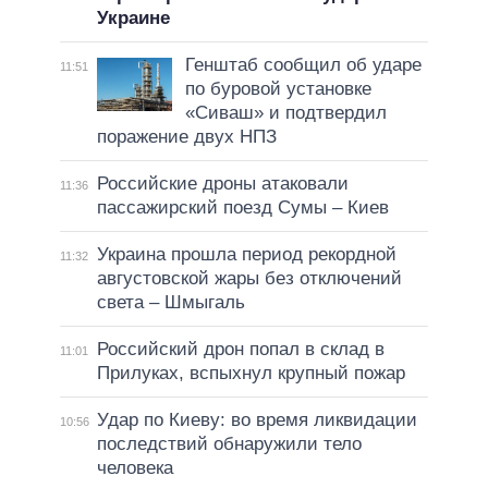
Украине
Генштаб сообщил об ударе
11:51
по буровой установке
«Сиваш» и подтвердил
поражение двух НПЗ
Российские дроны атаковали
11:36
пассажирский поезд Сумы – Киев
Украина прошла период рекордной
11:32
августовской жары без отключений
света – Шмыгаль
Российский дрон попал в склад в
11:01
Прилуках, вспыхнул крупный пожар
Удар по Киеву: во время ликвидации
10:56
последствий обнаружили тело
человека