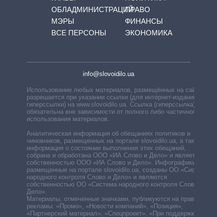
ОБЛАДМИНИСТРАЦИЙ
ПРАВО
МЭРЫ
ФИНАНСЫ
ВСЕ ПЕРСОНЫ
ЭКОНОМИКА
info@slovoidilo.ua
Использование любых материалов, размещённых на сайте,
разрешается при указании ссылки (для интернет-изданий —
гиперссылки) на www.slovoidilo.ua. Ссылка (гиперссылка)
обязательна вне зависимости от полного либо частичного
использования материалов.
Аналитическая информация об обещаниях политиков и
чиновников, размещенных на портале slovoidilo.ua, а также
информация о состоянии выполнения этих обещаний,
собрана и обработана ООО «ИА Слово и Дело» и является
собственностью ООО «ИА Слово и Дело». Инфографики,
размещенные на портале slovoidilo.ua, созданы ОО «Система
народного контроля Слово и Дело» и являются
собственностью ОО «Система народного контроля Слово и
Дело».
Материалы, отмеченные значками, публикуются на правах
рекламы: «Промо», «Новости компаний», «Позиция»,
«Партнерский материал», «Спецпроект», «При поддержке».