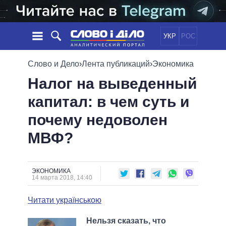
УКР
РОС
НОВОСТИ
Слово и Дело
›
Лента публикаций
›
Экономика
Налог на выведенный
ОБЕЩАНИЯ
ЛЕНТА
ПОЛИТИКА
капитал: в чем суть и
СОБЫТИЯ
ЭКОНОМИКА
ПОЛИТИКИ
почему недоволен
СТАТЬИ
ОБЩЕСТВО
ИНФОГРАФИКА
МНЕНИЯ
МИР
ВСЕ ПОЛИТИКИ
МВФ?
ОБЗОРЫ
ПРЕЗИДЕНТ И ОФИС
ВИДЕО
ДАЙДЖЕСТЫ
ВЕРХОВНАЯ РАДА
ЭКОНОМИКА
ПОДДЕРЖАТЬ
КАБИНЕТ МИНИСТРОВ
14 марта 2018, 14:40
ГЛАВЫ ОБЛАДМИНИСТРАЦИЙ
СРАВНЕНИЕ ПОЛИТИКОВ
Читати українською
МЭРЫ
ВСЕ ПЕРСОНЫ
Нельзя сказать, что