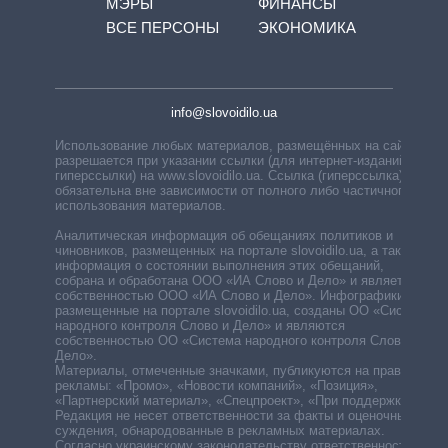
МЭРЫ
ФИНАНСЫ
ВСЕ ПЕРСОНЫ
ЭКОНОМИКА
info@slovoidilo.ua
Использование любых материалов, размещённых на сайте,
разрешается при указании ссылки (для интернет-изданий —
гиперссылки) на www.slovoidilo.ua. Ссылка (гиперссылка)
обязательна вне зависимости от полного либо частичного
использования материалов.
Аналитическая информация об обещаниях политиков и
чиновников, размещенных на портале slovoidilo.ua, а также
информация о состоянии выполнения этих обещаний,
собрана и обработана ООО «ИА Слово и Дело» и является
собственностью ООО «ИА Слово и Дело». Инфографики,
размещенные на портале slovoidilo.ua, созданы ОО «Система
народного контроля Слово и Дело» и являются
собственностью ОО «Система народного контроля Слово и
Дело».
Материалы, отмеченные значками, публикуются на правах
рекламы: «Промо», «Новости компаний», «Позиция»,
«Партнерский материал», «Спецпроект», «При поддержке».
Редакция не несет ответственности за факты и оценочные
суждения, обнародованные в рекламных материалах.
Согласно украинскому законодательству ответственность за