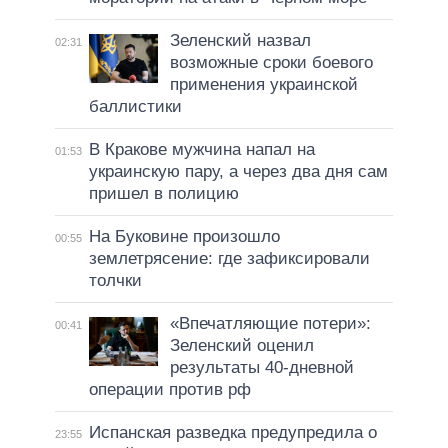
Зеленский назвал
02:31
возможные сроки боевого
применения украинской
баллистики
В Кракове мужчина напал на
01:53
украинскую пару, а через два дня сам
пришел в полицию
На Буковине произошло
00:55
землетрясение: где зафиксировали
толчки
«Впечатляющие потери»:
00:41
Зеленский оценил
результаты 40-дневной
операции против рф
Испанская разведка предупредила о
23:55