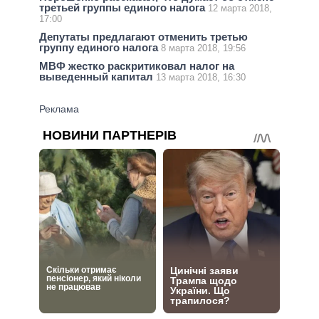
третьей группы единого налога
12 марта 2018,
17:00
Депутаты предлагают отменить третью
группу единого налога
8 марта 2018, 19:56
МВФ жестко раскритиковал налог на
выведенный капитал
13 марта 2018, 16:30