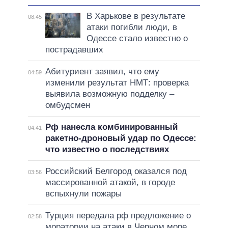
В Харькове в результате
08:45
атаки погибли люди, в
Одессе стало известно о
пострадавших
Абитуриент заявил, что ему
04:59
изменили результат НМТ: проверка
выявила возможную подделку –
омбудсмен
Рф нанесла комбинированный
04:41
ракетно-дроновый удар по Одессе:
что известно о последствиях
Российский Белгород оказался под
03:56
массированной атакой, в городе
вспыхнули пожары
Турция передала рф предложение о
02:58
моратории на атаки в Черном море