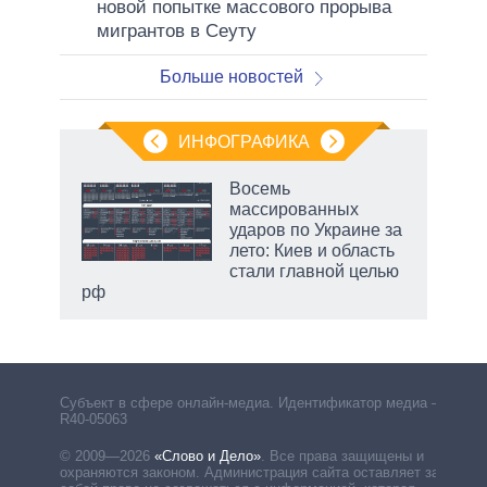
новой попытке массового прорыва
мигрантов в Сеуту
Больше новостей
ИНФОГРАФИКА
Восемь
массированных
ударов по Украине за
лето: Киев и область
стали главной целью
рф
Субъект в сфере онлайн-медиа. Идентификатор медиа –
R40-05063
© 2009—2026
«Слово и Дело»
.
Все права защищены и
охраняются законом. Администрация сайта оставляет за