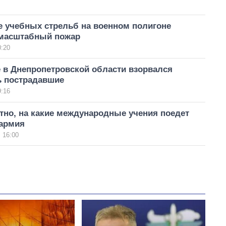
е учебных стрельб на военном полигоне
масштабный пожар
0:20
 в Днепропетровской области взорвался
ь пострадавшие
9:16
тно, на какие международные учения поедет
 армия
 16:00