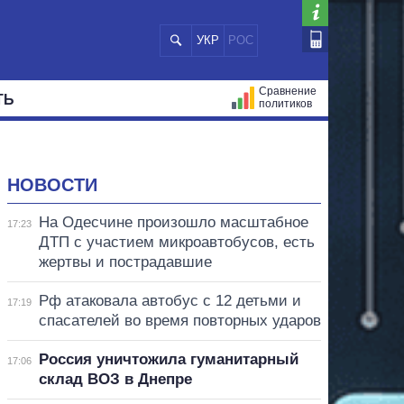
УКР
РОС
Сравнение
ТЬ
политиков
СТРАЦИЙ
МЭРЫ
ВСЕ ПЕРСОНЫ
НОВОСТИ
На Одесчине произошло масштабное
17:23
ДТП с участием микроавтобусов, есть
жертвы и пострадавшие
Рф атаковала автобус с 12 детьми и
17:19
спасателей во время повторных ударов
Россия уничтожила гуманитарный
17:06
склад ВОЗ в Днепре