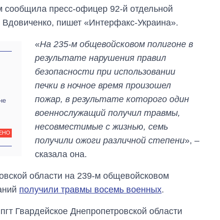
м сообщила пресс-офицер 92-й отдельной
 Вдовиченко, пишет «Интерфакс-Украина».
«
На 235-м общевойсковом полигоне в
результате нарушения правил
безопасности при использовании
печки в ночное время произошел
пожар, в результате которого один
не
военнослужащий получил травмы,
несовместимые с жизнью, семь
ЕНО
получили ожоги различной степени
», –
Как за 10 лет
сказала она.
изменилось
количество
поступающих в
овской области на 239-м общевойсковом
бакалавриат,
ваний
получили травмы восемь военных
.
магистратуру и
аспирантуру
 пгт Гвардейское Днепропетровской области