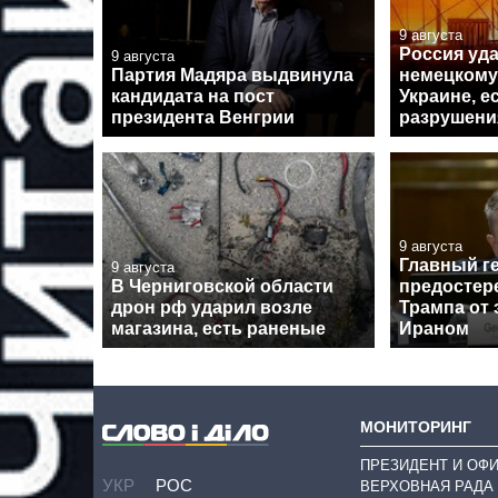
9 августа
Россия уд
9 августа
Партия Мадяра выдвинула
немецкому
кандидата на пост
Украине, 
президента Венгрии
разрушени
9 августа
Главный г
9 августа
В Черниговской области
предостер
дрон рф ударил возле
Трампа от 
магазина, есть раненые
Ираном
МОНИТОРИНГ
ПРЕЗИДЕНТ И ОФ
УКР
РОС
ВЕРХОВНАЯ РАДА