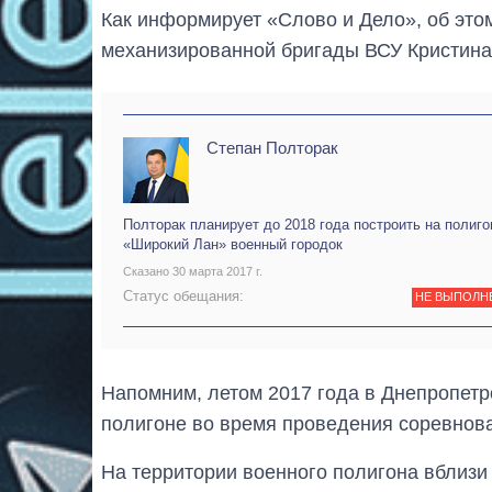
Как информирует «Слово и Дело», об это
механизированной бригады ВСУ Кристина
Степан Полторак
Полторак планирует до 2018 года построить на полиго
«Широкий Лан» военный городок
Сказано 30 марта 2017 г.
Статус обещания:
НЕ ВЫПОЛН
Напомним, летом 2017 года в Днепропетр
полигоне во время проведения соревно
На территории военного полигона вблизи