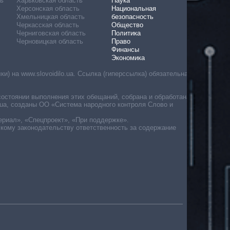
ь
Харьковская область
Наука
Херсонская область
Национальная
Хмельницкая область
безопасность
Черкасская область
Общество
Черниговская область
Политика
Черновицкая область
Право
Финансы
Экономика
) на www.slovoidilo.ua. Ссылка (гиперссылка) обязательна
состоянии выполнения этих обещаний, собрана и обработана
ua, созданы ОО «Система народного контроля Слово и
ериал», «Спецпроект», «При поддержке».
скому законодательству ответственность за содержание