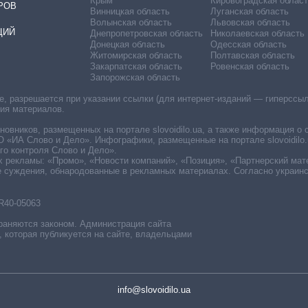
Крым
Кировоградская област
РОВ
Винницкая область
Луганская область
Волынская область
Львовская область
ЦИЙ
Днепропетровская область
Николаевская область
Донецкая область
Одесская область
Житомирская область
Полтавская область
Закарпатская область
Ровенская область
Запорожская область
 разрешается при указании ссылки (для интернет-изданий — гиперссылки
ния материалов.
овников, размещенных на портале slovoidilo.ua, а также информация о 
«ИА Слово и Дело». Инфографики, размещенные на портале slovoidilo.
о контроля Слово и Дело».
х рекламы: «Промо», «Новости компаний», «Позиция», «Партнерский мат
е суждения, обнародованные в рекламных материалах. Согласно украин
R40-05063
раняются законом. Администрация сайта
, которая публикуется на сайте, владельцами
info@slovoidilo.ua