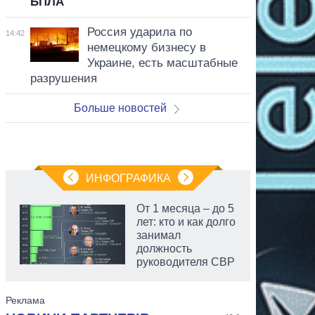
БПЛА
Россия ударила по
14:42
немецкому бизнесу в
Украине, есть масштабные
разрушения
Больше новостей
ИНФОГРАФИКА
От 1 месяца – до 5
лет: кто и как долго
занимал
должность
руководителя СВР