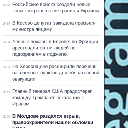
Российские войска создали новые
16:43
зоны контроля возле границы Украины
В Косово депутат закидала премьер-
16:29
министра яйцами
Лесные пожары в Европе: во Франции
16:24
арестовали сотни людей по
подозрениям в поджогах
На Херсонщине расширили перечень
15:53
населенных пунктов для обязательной
эвакуации
Главный генерал США предостерег
15:34
команду Трампа от эскалации с
Ираном
В Молдове раздался взрыв,
15:09
правоохранители нашли обломки