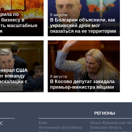
арила по
9 августа
 бизнесу в
В Болгарии объяснили, как
есть масштабные
украинский дрон мог
я
оказаться на ее территории
енерал США
ег команду
9 августа
эскалации с
В Косово депутат закидала
премьер-министра яйцами
РЕГИОНЫ
Киев
Ивано-Франковская об
ИС
Автономная республика
Киевская область