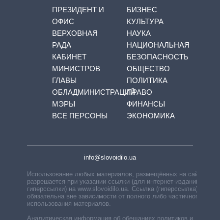
ПРЕЗИДЕНТ И
БИЗНЕС
ОФИС
КУЛЬТУРА
ВЕРХОВНАЯ
НАУКА
РАДА
НАЦИОНАЛЬНАЯ
КАБИНЕТ
БЕЗОПАСНОСТЬ
МИНИСТРОВ
ОБЩЕСТВО
ГЛАВЫ
ПОЛИТИКА
ОБЛАДМИНИСТРАЦИЙ
ПРАВО
МЭРЫ
ФИНАНСЫ
ВСЕ ПЕРСОНЫ
ЭКОНОМИКА
info@slovoidilo.ua
Использование любых материалов, размещённых на сайте,
разрешается при указании ссылки (для интернет-изданий —
гиперссылки) на www.slovoidilo.ua. Ссылка (гиперссылка)
обязательна вне зависимости от полного либо частичного
использования материалов.
Аналитическая информация об обещаниях политиков и