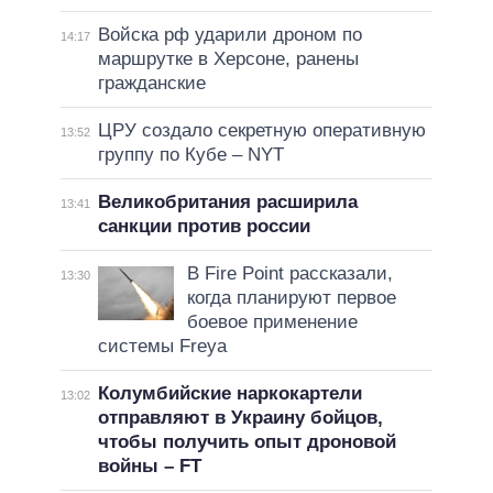
Войска рф ударили дроном по
14:17
маршрутке в Херсоне, ранены
гражданские
ЦРУ создало секретную оперативную
13:52
группу по Кубе – NYT
Великобритания расширила
13:41
санкции против россии
В Fire Point рассказали,
13:30
когда планируют первое
боевое применение
системы Freya
Колумбийские наркокартели
13:02
отправляют в Украину бойцов,
чтобы получить опыт дроновой
войны – FT