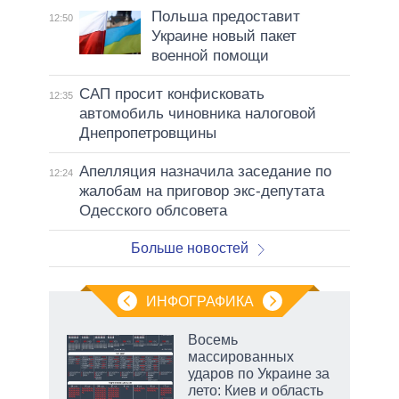
Польша предоставит
12:50
Украине новый пакет
военной помощи
САП просит конфисковать
12:35
автомобиль чиновника налоговой
Днепропетровщины
Апелляция назначила заседание по
12:24
жалобам на приговор экс-депутата
Одесского облсовета
Больше новостей
ИНФОГРАФИКА
Восемь
массированных
ков
ударов по Украине за
 за
лето: Киев и область