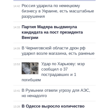
Россия ударила по немецкому
14:42
бизнесу в Украине, есть масштабные
разрушения
Партия Мадяра выдвинула
14:33
кандидата на пост президента
Венгрии
В Черниговской области дрон рф
14:09
ударил возле магазина, есть раненые
Удар по Харькову: мэр
13:53
сообщил о 37
пострадавших и 1
погибшем
В Румынии отвели угрозу для АЭС,
13:41
но ненадолго
В Одессе выросло количество
13:28