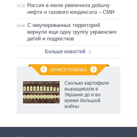
Россия в июле увеличила добычу
21:25
нефти и газового конденсата – СМИ
С оккупированных территорий
20:46
вернули еще одну группу украинских
детей и подростков
Больше новостей
ИНФОГРАФИКА
Сколько картофеля
выращивали в
не за
Украине до и во
асть
время большой
елью
войны