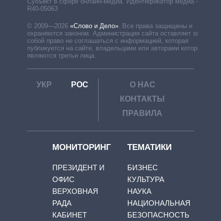
Субъект в сфере онлайн-медиа. Идентификатор медиа –
R40-05063
© 2009—2026
«Слово и Дело»
.
Все права защищены и
охраняются законом. Администрация сайта оставляет за
собой право не соглашаться с информацией, которая
публикуется на сайте, владельцами или авторами которой
являются третьи лица.
УКР
РОС
О НАС
КОНТАКТЫ
ПРАВИЛА
МОНИТОРИНГ
ТЕМАТИКИ
ПРЕЗИДЕНТ И
БИЗНЕС
ОФИС
КУЛЬТУРА
ВЕРХОВНАЯ
НАУКА
РАДА
НАЦИОНАЛЬНАЯ
КАБИНЕТ
БЕЗОПАСНОСТЬ