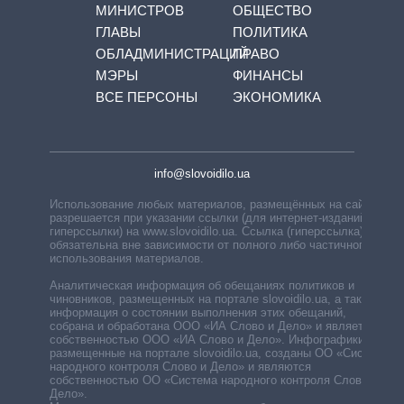
МИНИСТРОВ
ОБЩЕСТВО
ГЛАВЫ
ПОЛИТИКА
ОБЛАДМИНИСТРАЦИЙ
ПРАВО
МЭРЫ
ФИНАНСЫ
ВСЕ ПЕРСОНЫ
ЭКОНОМИКА
info@slovoidilo.ua
Использование любых материалов, размещённых на сайте,
разрешается при указании ссылки (для интернет-изданий —
гиперссылки) на www.slovoidilo.ua. Ссылка (гиперссылка)
обязательна вне зависимости от полного либо частичного
использования материалов.
Аналитическая информация об обещаниях политиков и
чиновников, размещенных на портале slovoidilo.ua, а также
информация о состоянии выполнения этих обещаний,
собрана и обработана ООО «ИА Слово и Дело» и является
собственностью ООО «ИА Слово и Дело». Инфографики,
размещенные на портале slovoidilo.ua, созданы ОО «Система
народного контроля Слово и Дело» и являются
собственностью ОО «Система народного контроля Слово и
Дело».