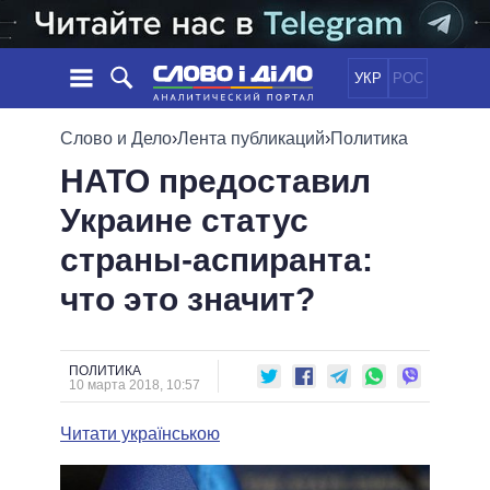
УКР
РОС
НОВОСТИ
Слово и Дело
›
Лента публикаций
›
Политика
НАТО предоставил
ОБЕЩАНИЯ
ЛЕНТА
ПОЛИТИКА
Украине статус
СОБЫТИЯ
ЭКОНОМИКА
ПОЛИТИКИ
страны-аспиранта:
СТАТЬИ
ОБЩЕСТВО
ИНФОГРАФИКА
МНЕНИЯ
МИР
ВСЕ ПОЛИТИКИ
что это значит?
ОБЗОРЫ
ПРЕЗИДЕНТ И ОФИС
ВИДЕО
ДАЙДЖЕСТЫ
ВЕРХОВНАЯ РАДА
ПОЛИТИКА
ПОДДЕРЖАТЬ
КАБИНЕТ МИНИСТРОВ
10 марта 2018, 10:57
ГЛАВЫ ОБЛАДМИНИСТРАЦИЙ
СРАВНЕНИЕ ПОЛИТИКОВ
Читати українською
МЭРЫ
ВСЕ ПЕРСОНЫ