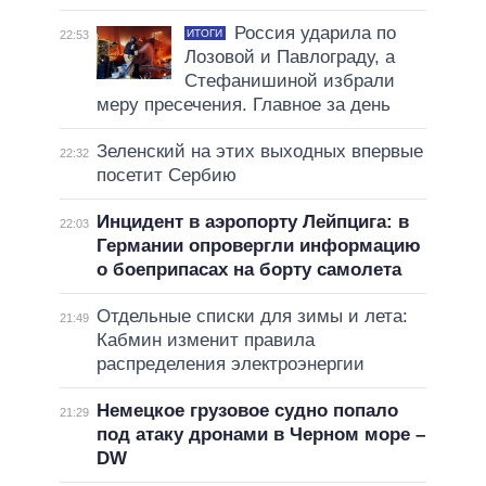
Россия ударила по
ИТОГИ
22:53
Лозовой и Павлограду, а
Стефанишиной избрали
меру пресечения. Главное за день
Зеленский на этих выходных впервые
22:32
посетит Сербию
Инцидент в аэропорту Лейпцига: в
22:03
Германии опровергли информацию
о боеприпасах на борту самолета
Отдельные списки для зимы и лета:
21:49
Кабмин изменит правила
распределения электроэнергии
Немецкое грузовое судно попало
21:29
под атаку дронами в Черном море –
DW