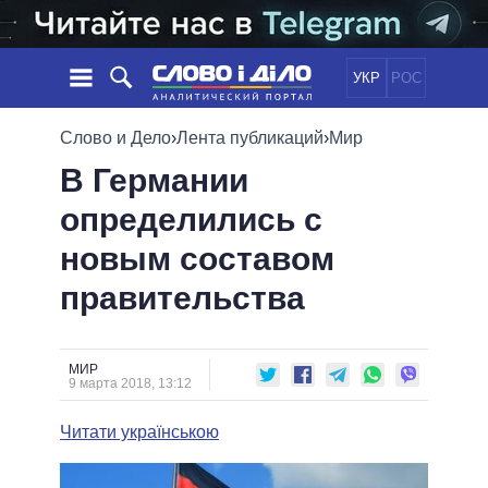
УКР
РОС
НОВОСТИ
Слово и Дело
›
Лента публикаций
›
Мир
В Германии
ОБЕЩАНИЯ
ЛЕНТА
ПОЛИТИКА
определились с
СОБЫТИЯ
ЭКОНОМИКА
ПОЛИТИКИ
новым составом
СТАТЬИ
ОБЩЕСТВО
ИНФОГРАФИКА
МНЕНИЯ
МИР
ВСЕ ПОЛИТИКИ
правительства
ОБЗОРЫ
ПРЕЗИДЕНТ И ОФИС
ВИДЕО
ДАЙДЖЕСТЫ
ВЕРХОВНАЯ РАДА
МИР
ПОДДЕРЖАТЬ
КАБИНЕТ МИНИСТРОВ
9 марта 2018, 13:12
ГЛАВЫ ОБЛАДМИНИСТРАЦИЙ
СРАВНЕНИЕ ПОЛИТИКОВ
Читати українською
МЭРЫ
ВСЕ ПЕРСОНЫ