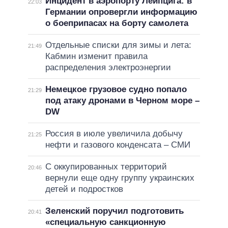
Инцидент в аэропорту Лейпцига: в
22:03
Германии опровергли информацию
о боеприпасах на борту самолета
Отдельные списки для зимы и лета:
21:49
Кабмин изменит правила
распределения электроэнергии
Немецкое грузовое судно попало
21:29
под атаку дронами в Черном море –
DW
Россия в июле увеличила добычу
21:25
нефти и газового конденсата – СМИ
С оккупированных территорий
20:46
вернули еще одну группу украинских
детей и подростков
Зеленский поручил подготовить
20:41
«специальную санкционную