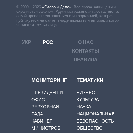
© 2009—2026
«Слово и Дело»
.
Все права защищены и
охраняются законом. Администрация сайта оставляет за
собой право не соглашаться с информацией, которая
публикуется на сайте, владельцами или авторами которой
являются третьи лица.
УКР
РОС
О НАС
КОНТАКТЫ
ПРАВИЛА
МОНИТОРИНГ
ТЕМАТИКИ
ПРЕЗИДЕНТ И
БИЗНЕС
ОФИС
КУЛЬТУРА
ВЕРХОВНАЯ
НАУКА
РАДА
НАЦИОНАЛЬНАЯ
КАБИНЕТ
БЕЗОПАСНОСТЬ
МИНИСТРОВ
ОБЩЕСТВО