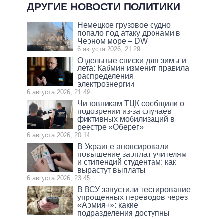
ДРУГИЕ НОВОСТИ ПОЛИТИКИ
Немецкое грузовое судно
попало под атаку дронами в
Черном море – DW
6 августа 2026, 21:29
Отдельные списки для зимы и
лета: Кабмин изменит правила
распределения
электроэнергии
6 августа 2026, 21:49
Чиновникам ТЦК сообщили о
подозрении из-за случаев
фиктивных мобилизаций в
реестре «Оберег»
6 августа 2026, 20:14
В Украине анонсировали
повышение зарплат учителям
и стипендий студентам: как
вырастут выплаты
6 августа 2026, 23:45
В ВСУ запустили тестирование
упрощенных переводов через
«Армия+»: какие
подразделения доступны