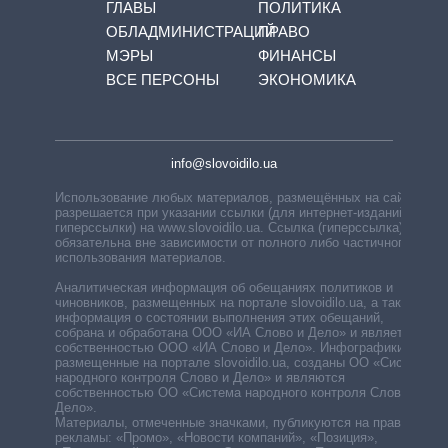
ГЛАВЫ
ПОЛИТИКА
ОБЛАДМИНИСТРАЦИЙ
ПРАВО
МЭРЫ
ФИНАНСЫ
ВСЕ ПЕРСОНЫ
ЭКОНОМИКА
info@slovoidilo.ua
Использование любых материалов, размещённых на сайте,
разрешается при указании ссылки (для интернет-изданий —
гиперссылки) на www.slovoidilo.ua. Ссылка (гиперссылка)
обязательна вне зависимости от полного либо частичного
использования материалов.
Аналитическая информация об обещаниях политиков и
чиновников, размещенных на портале slovoidilo.ua, а также
информация о состоянии выполнения этих обещаний,
собрана и обработана ООО «ИА Слово и Дело» и является
собственностью ООО «ИА Слово и Дело». Инфографики,
размещенные на портале slovoidilo.ua, созданы ОО «Система
народного контроля Слово и Дело» и являются
собственностью ОО «Система народного контроля Слово и
Дело».
Материалы, отмеченные значками, публикуются на правах
рекламы: «Промо», «Новости компаний», «Позиция»,