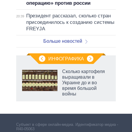
операцию» против россии
Президент рассказал, сколько стран
20:39
присоединилось к созданию системы
FREYJA
Больше новостей
ИНФОГРАФИКА
Сколько картофеля
о
выращивали в
Украине до и во
время большой
ic
войны
Субъект в сфере онлайн-медиа. Идентификатор медиа –
R40-05063