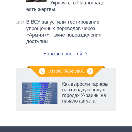
Укрпочты в Павлограде,
есть жертвы
В ВСУ запустили тестирование
18:54
упрощенных переводов через
«Армия+»: какие подразделения
доступны
Больше новостей
ИНФОГРАФИКА
Как выросли тарифы
на холодную воду в
не за
городах Украины на
асть
начало августа
елью