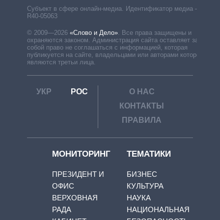
Субъект в сфере онлайн-медиа. Идентификатор медиа –
R40-05063
© 2009—2026
«Слово и Дело»
.
Все права защищены и
охраняются законом. Администрация сайта оставляет за
собой право не соглашаться с информацией, которая
публикуется на сайте, владельцами или авторами которой
являются третьи лица.
УКР
РОС
О НАС
КОНТАКТЫ
ПРАВИЛА
МОНИТОРИНГ
ТЕМАТИКИ
ПРЕЗИДЕНТ И
БИЗНЕС
ОФИС
КУЛЬТУРА
ВЕРХОВНАЯ
НАУКА
РАДА
НАЦИОНАЛЬНАЯ