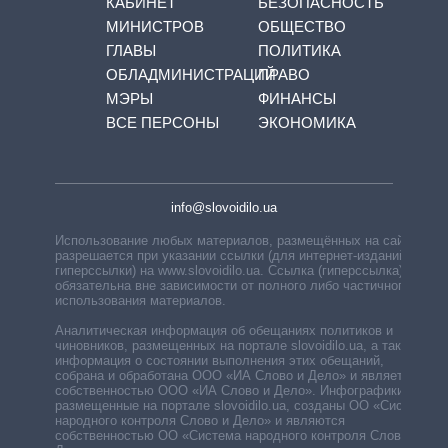
КАБИНЕТ
БЕЗОПАСНОСТЬ
МИНИСТРОВ
ОБЩЕСТВО
ГЛАВЫ
ПОЛИТИКА
ОБЛАДМИНИСТРАЦИЙ
ПРАВО
МЭРЫ
ФИНАНСЫ
ВСЕ ПЕРСОНЫ
ЭКОНОМИКА
info@slovoidilo.ua
Использование любых материалов, размещённых на сайте,
разрешается при указании ссылки (для интернет-изданий —
гиперссылки) на www.slovoidilo.ua. Ссылка (гиперссылка)
обязательна вне зависимости от полного либо частичного
использования материалов.
Аналитическая информация об обещаниях политиков и
чиновников, размещенных на портале slovoidilo.ua, а также
информация о состоянии выполнения этих обещаний,
собрана и обработана ООО «ИА Слово и Дело» и является
собственностью ООО «ИА Слово и Дело». Инфографики,
размещенные на портале slovoidilo.ua, созданы ОО «Система
народного контроля Слово и Дело» и являются
собственностью ОО «Система народного контроля Слово и