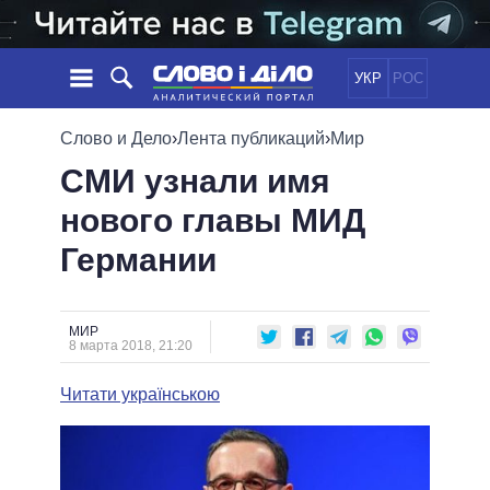
УКР
РОС
НОВОСТИ
Слово и Дело
›
Лента публикаций
›
Мир
СМИ узнали имя
ОБЕЩАНИЯ
ЛЕНТА
ПОЛИТИКА
нового главы МИД
СОБЫТИЯ
ЭКОНОМИКА
ПОЛИТИКИ
Германии
СТАТЬИ
ОБЩЕСТВО
ИНФОГРАФИКА
МНЕНИЯ
МИР
ВСЕ ПОЛИТИКИ
ОБЗОРЫ
ПРЕЗИДЕНТ И ОФИС
ВИДЕО
МИР
ДАЙДЖЕСТЫ
8 марта 2018, 21:20
ВЕРХОВНАЯ РАДА
ПОДДЕРЖАТЬ
КАБИНЕТ МИНИСТРОВ
Читати українською
ГЛАВЫ ОБЛАДМИНИСТРАЦИЙ
СРАВНЕНИЕ ПОЛИТИКОВ
МЭРЫ
ВСЕ ПЕРСОНЫ