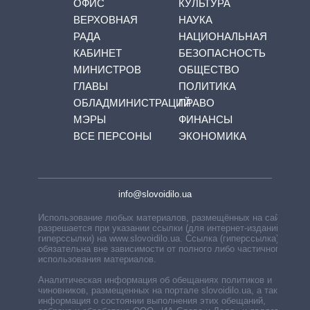
ОФИС
КУЛЬТУРА
ВЕРХОВНАЯ
НАУКА
РАДА
НАЦИОНАЛЬНАЯ
КАБИНЕТ
БЕЗОПАСНОСТЬ
МИНИСТРОВ
ОБЩЕСТВО
ГЛАВЫ
ПОЛИТИКА
ОБЛАДМИНИСТРАЦИЙ
ПРАВО
МЭРЫ
ФИНАНСЫ
ВСЕ ПЕРСОНЫ
ЭКОНОМИКА
info@slovoidilo.ua
Использование любых материалов, размещённых на сайте,
разрешается при указании ссылки (для интернет-изданий —
гиперссылки) на www.slovoidilo.ua. Ссылка (гиперссылка)
обязательна вне зависимости от полного либо частичного
использования материалов.
Аналитическая информация об обещаниях политиков и
чиновников, размещенных на портале slovoidilo.ua, а также
информация о состоянии выполнения этих обещаний,