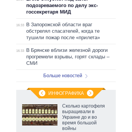
подозреваемого по делу экс-
госсекретаря МИД
В Запорожской области враг
16:33
обстрелял спасателей, когда те
тушили пожар после «прилета»
В Брянске вблизи железной дороги
16:33
прогремели взрывы, горят склады –
СМИ
Больше новостей
ИНФОГРАФИКА
Сколько картофеля
выращивали в
не за
Украине до и во
асть
время большой
елью
войны