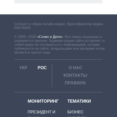
Субъект в сфере онлайн-медиа. Идентификатор медиа –
R40-05063
© 2009—2026
«Слово и Дело»
.
Все права защищены и
охраняются законом. Администрация сайта оставляет за
собой право не соглашаться с информацией, которая
публикуется на сайте, владельцами или авторами которой
являются третьи лица.
УКР
РОС
О НАС
КОНТАКТЫ
ПРАВИЛА
МОНИТОРИНГ
ТЕМАТИКИ
ПРЕЗИДЕНТ И
БИЗНЕС