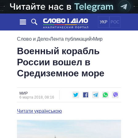
УКР
РОС
НОВОСТИ
Слово и Дело
›
Лента публикаций
›
Мир
Военный корабль
ОБЕЩАНИЯ
ЛЕНТА
ПОЛИТИКА
России вошел в
СОБЫТИЯ
ЭКОНОМИКА
ПОЛИТИКИ
Средиземное море
СТАТЬИ
ОБЩЕСТВО
ИНФОГРАФИКА
МНЕНИЯ
МИР
ВСЕ ПОЛИТИКИ
ОБЗОРЫ
ПРЕЗИДЕНТ И ОФИС
ВИДЕО
МИР
ДАЙДЖЕСТЫ
6 марта 2018, 08:16
ВЕРХОВНАЯ РАДА
ПОДДЕРЖАТЬ
КАБИНЕТ МИНИСТРОВ
Читати українською
ГЛАВЫ ОБЛАДМИНИСТРАЦИЙ
СРАВНЕНИЕ ПОЛИТИКОВ
МЭРЫ
ВСЕ ПЕРСОНЫ