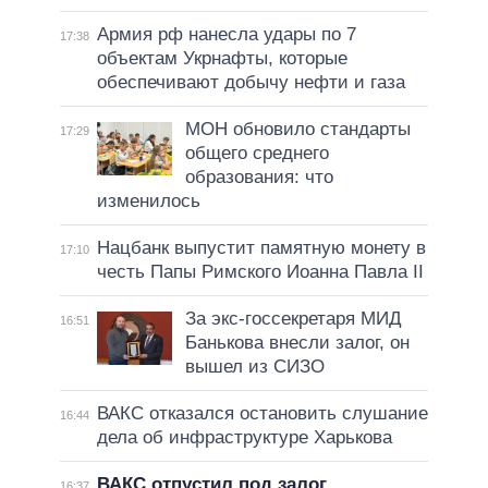
Армия рф нанесла удары по 7
17:38
объектам Укрнафты, которые
обеспечивают добычу нефти и газа
МОН обновило стандарты
17:29
общего среднего
образования: что
изменилось
Нацбанк выпустит памятную монету в
17:10
честь Папы Римского Иоанна Павла II
За экс-госсекретаря МИД
16:51
Банькова внесли залог, он
вышел из СИЗО
ВАКС отказался остановить слушание
16:44
дела об инфраструктуре Харькова
ВАКС отпустил под залог
16:37