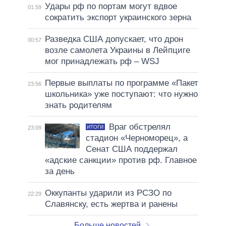
Удары рф по портам могут вдвое
01:59
сократить экспорт украинского зерна
Разведка США допускает, что дрон
00:57
возле самолета Украины в Лейпциге
мог принадлежать рф – WSJ
Первые выплаты по программе «Пакет
23:56
школьника» уже поступают: что нужно
знать родителям
Враг обстрелял
ИТОГИ
23:09
стадион «Черноморец», а
Сенат США поддержал
«адские санкции» против рф. Главное
за день
Оккупанты ударили из РСЗО по
22:29
Славянску, есть жертва и ранены
Больше новостей