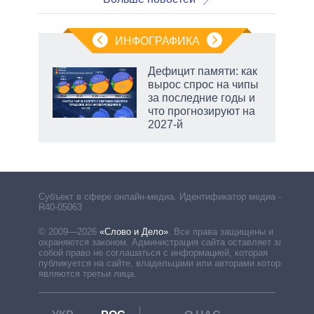
ИНФОГРАФИКА
Дефицит памяти: как
вырос спрос на чипы
за последние годы и
что прогнозируют на
2027-й
Субъект в сфере онлайн-медиа. Идентификатор медиа –
R40-05063
© 2009—2026
«Слово и Дело»
.
Все права защищены и
охраняются законом. Администрация сайта оставляет за
собой право не соглашаться с информацией, которая
публикуется на сайте, владельцами или авторами которой
являются третьи лица.