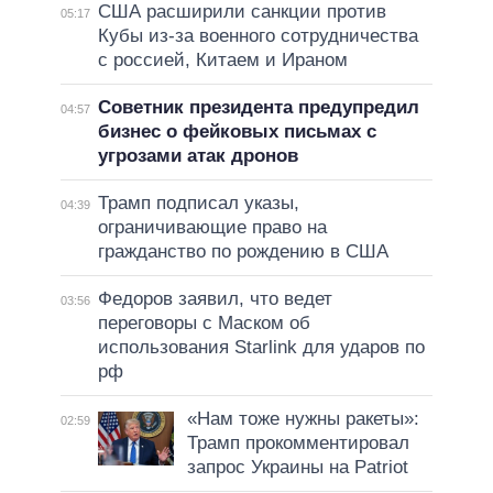
США расширили санкции против
05:17
Кубы из-за военного сотрудничества
с россией, Китаем и Ираном
Советник президента предупредил
04:57
бизнес о фейковых письмах с
угрозами атак дронов
Трамп подписал указы,
04:39
ограничивающие право на
гражданство по рождению в США
Федоров заявил, что ведет
03:56
переговоры с Маском об
использования Starlink для ударов по
рф
«Нам тоже нужны ракеты»:
02:59
Трамп прокомментировал
запрос Украины на Patriot