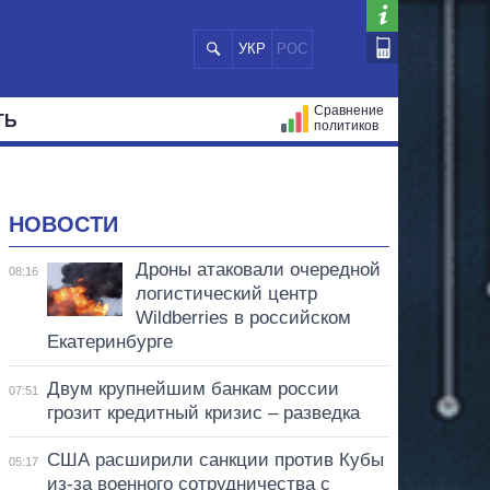
УКР
РОС
Сравнение
ТЬ
политиков
СТРАЦИЙ
МЭРЫ
ВСЕ ПЕРСОНЫ
НОВОСТИ
Дроны атаковали очередной
08:16
логистический центр
Wildberries в российском
Екатеринбурге
Двум крупнейшим банкам россии
07:51
грозит кредитный кризис – разведка
США расширили санкции против Кубы
05:17
из-за военного сотрудничества с