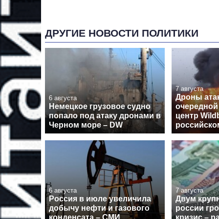
ДРУГИЕ НОВОСТИ ПОЛИТИКИ
7 августа
Дроны ата
6 августа
Немецкое грузовое судно
очередной
попало под атаку дронами в
центр Wildb
Черном море – DW
российско
6 августа
7 августа
Россия в июле увеличила
Двум круп
добычу нефти и газового
россии гр
конденсата – СМИ
кризис – р