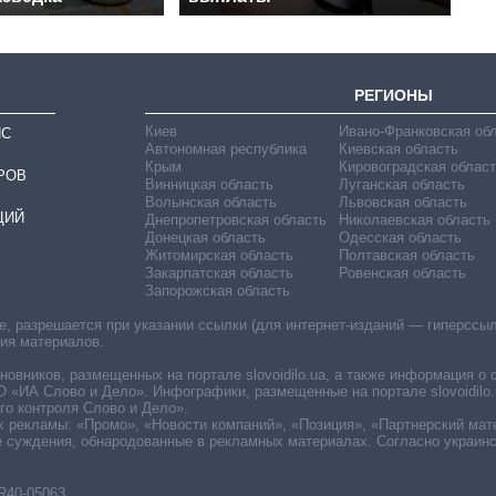
РЕГИОНЫ
Киев
Ивано-Франковская об
ИС
Автономная республика
Киевская область
Крым
Кировоградская област
РОВ
Винницкая область
Луганская область
Волынская область
Львовская область
ЦИЙ
Днепропетровская область
Николаевская область
Донецкая область
Одесская область
Житомирская область
Полтавская область
Закарпатская область
Ровенская область
Запорожская область
 разрешается при указании ссылки (для интернет-изданий — гиперссылки
ния материалов.
овников, размещенных на портале slovoidilo.ua, а также информация о 
«ИА Слово и Дело». Инфографики, размещенные на портале slovoidilo.
о контроля Слово и Дело».
х рекламы: «Промо», «Новости компаний», «Позиция», «Партнерский мат
е суждения, обнародованные в рекламных материалах. Согласно украин
R40-05063