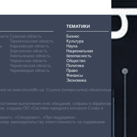
ТЕМАТИКИ
ласть
Сумская область
Бизнес
Тернопольская область
Культура
ь
Харьковская область
Наука
Херсонская область
Национальная
Хмельницкая область
безопасность
Черкасская область
Общество
Черниговская область
Политика
Черновицкая область
Право
Финансы
Экономика
) на www.slovoidilo.ua. Ссылка (гиперссылка) обязательна
состоянии выполнения этих обещаний, собрана и обработана
ua, созданы ОО «Система народного контроля Слово и
ериал», «Спецпроект», «При поддержке».
скому законодательству ответственность за содержание