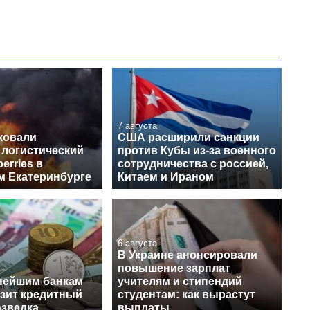
7 августа
ковали
США расширили санкции
 логистический
против Кубы из-за военного
erries в
сотрудничества с россией,
м Екатеринбурге
Китаем и Ираном
6 августа
В Украине анонсировали
повышение зарплат
нейшим банкам
учителям и стипендий
озит кредитный
студентам: как вырастут
азведка
выплаты