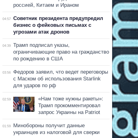
россией, Китаем и Ираном
Советник президента предупредил
04:57
бизнес о фейковых письмах с
угрозами атак дронов
Трамп подписал указы,
04:39
ограничивающие право на гражданство
по рождению в США
Федоров заявил, что ведет переговоры
03:56
с Маском об использования Starlink
для ударов по рф
«Нам тоже нужны ракеты»:
02:59
Трамп прокомментировал
запрос Украины на Patriot
Минобороны получит данные
01:59
украинцев из налоговой для сверки