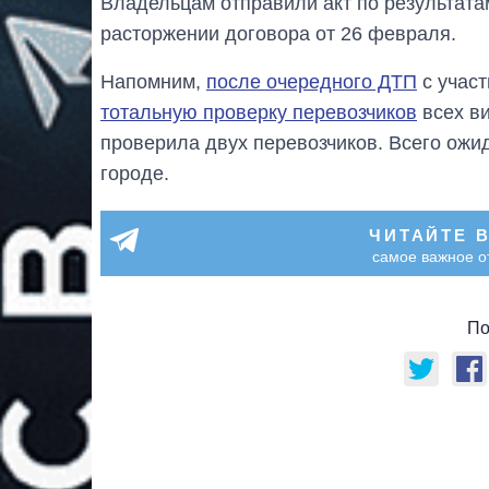
Владельцам отправили акт по результата
расторжении договора от 26 февраля.
Напомним,
после очередного ДТП
с участ
тотальную проверку перевозчиков
всех ви
проверила двух перевозчиков. Всего ожи
городе.
ЧИТАЙТЕ 
самое важное о
По