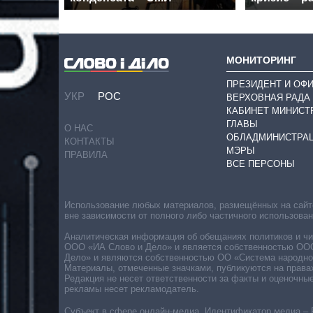
МОНИТОРИНГ
ПРЕЗИДЕНТ И ОФ
УКР
РОС
ВЕРХОВНАЯ РАДА
КАБИНЕТ МИНИСТ
ГЛАВЫ
О НАС
ОБЛАДМИНИСТРА
КОНТАКТЫ
МЭРЫ
ПРАВИЛА
ВСЕ ПЕРСОНЫ
Использование любых материалов, размещённых на сайте,
вне зависимости от полного либо частичного использова
Аналитическая информация об обещаниях политиков и чин
ООО «ИА Слово и Дело» и является собственностью ООО 
Дело» и являются собственностью ОО «Система народног
Материалы, отмеченные значками, публикуются на права
Редакция не несет ответственности за факты и оценочны
рекламы несет рекламодатель.
Субъект в сфере онлайн-медиа. Идентификатор медиа – 