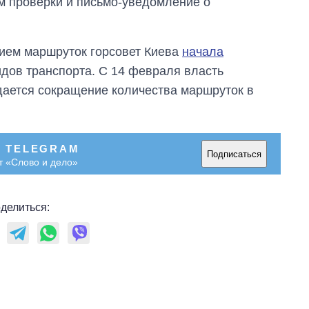
м проверки и письмо-уведомление о
войны
ием маршруток горсовет Киева
начала
дов транспорта. С 14 февраля власть
дается сокращение количества маршруток в
В TELEGRAM
Подписаться
т «Слово и дело»
делиться: