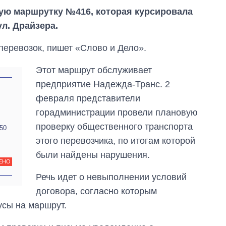
ую маршрутку №416, которая курсировала
л. Драйзера.
еревозок, пишет «Слово и Дело».
Этот маршрут обслуживает
предприятие Надежда-Транс. 2
февраля представители
горадминистрации провели плановую
проверку общественного транспорта
50
этого перевозчика, по итогам которой
были найдены нарушения.
ЕНО
Речь идет о невыполнении условий
Сколько
договора, согласно которым
картофеля
выращивали в
усы на маршрут.
Украине до и во
время большой