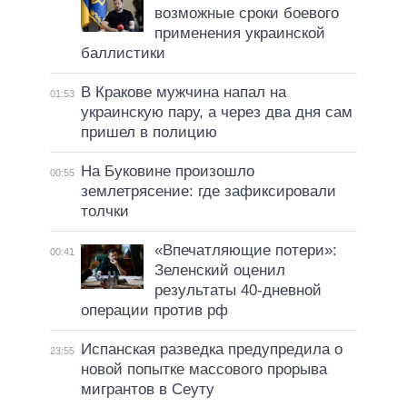
возможные сроки боевого
применения украинской
баллистики
В Кракове мужчина напал на
01:53
украинскую пару, а через два дня сам
пришел в полицию
На Буковине произошло
00:55
землетрясение: где зафиксировали
толчки
«Впечатляющие потери»:
00:41
Зеленский оценил
результаты 40-дневной
операции против рф
Испанская разведка предупредила о
23:55
новой попытке массового прорыва
мигрантов в Сеуту