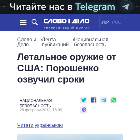
УКР
РОС
НОВОСТИ
Слово и
›
Лента
›
Национальная
Дело
публикаций
безопасность
ОБЕЩАНИЯ
ЛЕНТА
ПОЛИТИКА
Летальное оружие от
СОБЫТИЯ
ЭКОНОМИКА
США: Порошенко
ПОЛИТИКИ
СТАТЬИ
ОБЩЕСТВО
озвучил сроки
ИНФОГРАФИКА
МНЕНИЯ
МИР
ВСЕ ПОЛИТИКИ
ОБЗОРЫ
ПРЕЗИДЕНТ И ОФИС
ВИДЕО
ДАЙДЖЕСТЫ
ВЕРХОВНАЯ РАДА
НАЦИОНАЛЬНАЯ
БЕЗОПАСНОСТЬ
ПОДДЕРЖАТЬ
КАБИНЕТ МИНИСТРОВ
28 февраля 2018, 16:09
ГЛАВЫ ОБЛАДМИНИСТРАЦИЙ
СРАВНЕНИЕ ПОЛИТИКОВ
Читати українською
МЭРЫ
ВСЕ ПЕРСОНЫ