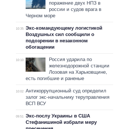
поражение двух НПЗ в
россии и судов врага в
Черном море
Экс-командующему логистикой
10:35
Воздушных сил сообщили о
подозрении в незаконном
обогащении
Россия ударила по
10:10
железнодорожной станции
Лозовая на Харьковщине,
есть погибшие и раненые
Антикоррупционный суд определил
10:02
залог экс-начальнику теруправления
ВСП ВСУ
Экс-послу Украины в США
09:51
Стефанишиной избрали меру
пресечения