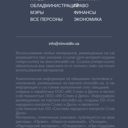
ОБЛАДМИНИСТРАЦИЙ
ПРАВО
МЭРЫ
ФИНАНСЫ
ВСЕ ПЕРСОНЫ
ЭКОНОМИКА
info@slovoidilo.ua
Использование любых материалов, размещённых на сайте,
разрешается при указании ссылки (для интернет-изданий —
гиперссылки) на www.slovoidilo.ua. Ссылка (гиперссылка)
обязательна вне зависимости от полного либо частичного
использования материалов.
Аналитическая информация об обещаниях политиков и
чиновников, размещенных на портале slovoidilo.ua, а также
информация о состоянии выполнения этих обещаний,
собрана и обработана ООО «ИА Слово и Дело» и является
собственностью ООО «ИА Слово и Дело». Инфографики,
размещенные на портале slovoidilo.ua, созданы ОО «Система
народного контроля Слово и Дело» и являются
собственностью ОО «Система народного контроля Слово и
Дело».
Материалы, отмеченные значками, публикуются на правах
рекламы: «Промо», «Новости компаний», «Позиция»,
«Партнерский материал», «Спецпроект», «При поддержке».