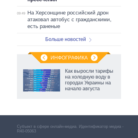
На Херсонщине российский дрон
09:49
атаковал автобус с гражданскими,
есть раненые
Больше новостей
ИНФОГРАФИКА
Как выросли тарифы
на холодную воду в
в
городах Украины на
начало августа
рф
Субъект в сфере онлайн-медиа. Идентификатор медиа –
R40-05063