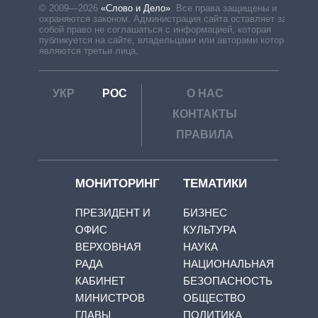
© 2009—2026
«Слово и Дело»
.
Все права защищены и
охраняются законом. Администрация сайта оставляет за
собой право не соглашаться с информацией, которая
публикуется на сайте, владельцами или авторами которой
являются третьи лица.
УКР
РОС
О НАС
КОНТАКТЫ
ПРАВИЛА
МОНИТОРИНГ
ТЕМАТИКИ
ПРЕЗИДЕНТ И
БИЗНЕС
ОФИС
КУЛЬТУРА
ВЕРХОВНАЯ
НАУКА
РАДА
НАЦИОНАЛЬНАЯ
КАБИНЕТ
БЕЗОПАСНОСТЬ
МИНИСТРОВ
ОБЩЕСТВО
ГЛАВЫ
ПОЛИТИКА