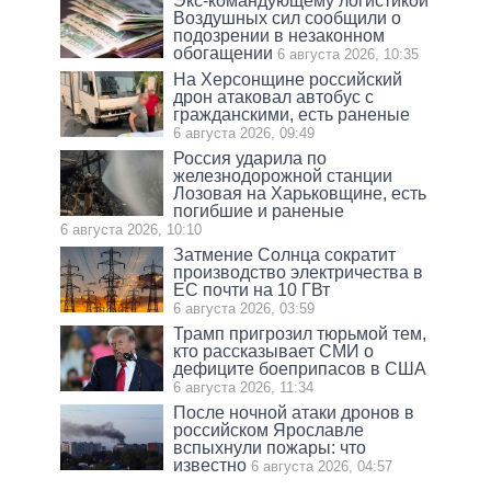
Экс-командующему логистикой
Воздушных сил сообщили о
подозрении в незаконном
обогащении
6 августа 2026, 10:35
На Херсонщине российский
дрон атаковал автобус с
гражданскими, есть раненые
6 августа 2026, 09:49
Россия ударила по
железнодорожной станции
Лозовая на Харьковщине, есть
погибшие и раненые
6 августа 2026, 10:10
Затмение Солнца сократит
производство электричества в
ЕС почти на 10 ГВт
6 августа 2026, 03:59
Трамп пригрозил тюрьмой тем,
кто рассказывает СМИ о
дефиците боеприпасов в США
6 августа 2026, 11:34
После ночной атаки дронов в
российском Ярославле
вспыхнули пожары: что
известно
6 августа 2026, 04:57