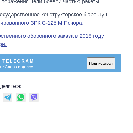
ь поражения цели боевой частью ракеты.
государственное конструкторское бюро Луч
зированного ЗРК C-125 М Печора.
ственного оборонного заказа в 2018 году
рн.
В TELEGRAM
Подписаться
т «Слово и дело»
делиться: