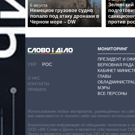
Зеленский
6 августа
Немецкое грузовое судно
подготови
попало под атаку дронами в
санкционн
Черном море – DW
против ро
МОНИТОРИНГ
ПРЕЗИДЕНТ И ОФ
УКР
РОС
ВЕРХОВНАЯ РАДА
КАБИНЕТ МИНИСТ
ГЛАВЫ
О НАС
ОБЛАДМИНИСТРА
КОНТАКТЫ
МЭРЫ
ПРАВИЛА
ВСЕ ПЕРСОНЫ
Использование любых материалов, размещённых на сайте,
вне зависимости от полного либо частичного использова
Аналитическая информация об обещаниях политиков и чин
ООО «ИА Слово и Дело» и является собственностью ООО 
Дело» и являются собственностью ОО «Система народног