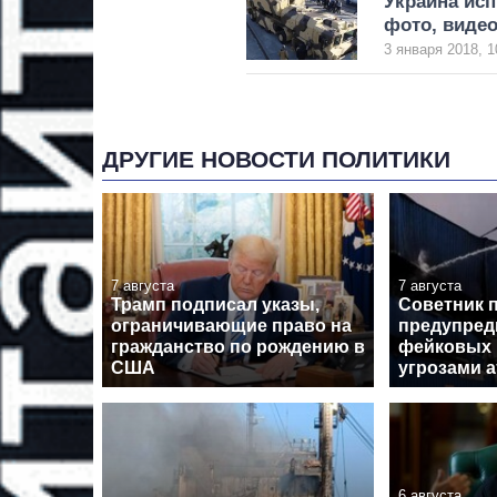
Украина ис
фото, виде
3 января 2018, 1
ДРУГИЕ НОВОСТИ ПОЛИТИКИ
7 августа
7 августа
Трамп подписал указы,
Советник 
ограничивающие право на
предупред
гражданство по рождению в
фейковых 
США
угрозами а
6 августа