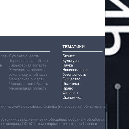
ТЕМАТИКИ
ласть
Сумская область
Бизнес
Тернопольская область
Культура
ь
Харьковская область
Наука
Херсонская область
Национальная
Хмельницкая область
безопасность
Черкасская область
Общество
Черниговская область
Политика
Черновицкая область
Право
Финансы
Экономика
) на www.slovoidilo.ua. Ссылка (гиперссылка) обязательна
состоянии выполнения этих обещаний, собрана и обработана
ua, созданы ОО «Система народного контроля Слово и