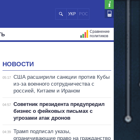
УКР
РОС
Сравнение
ТЬ
политиков
СТРАЦИЙ
МЭРЫ
ВСЕ ПЕРСОНЫ
НОВОСТИ
США расширили санкции против Кубы
05:17
из-за военного сотрудничества с
россией, Китаем и Ираном
Советник президента предупредил
04:57
бизнес о фейковых письмах с
угрозами атак дронов
Трамп подписал указы,
04:39
ограничивающие право на гражданство