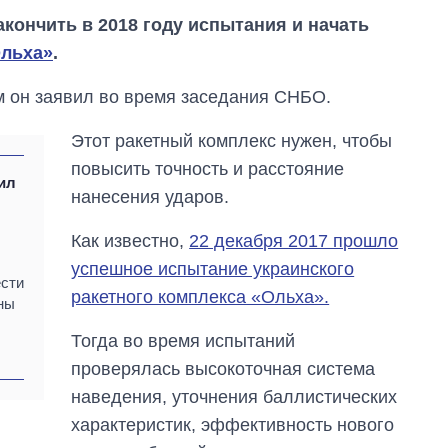
акончить в 2018 году испытания и начать
Ольха»
.
м он заявил во время заседания СНБО.
Этот ракетный комплекс нужен, чтобы
повысить точность и расстояние
ил
нанесения ударов.
Как известно,
22 декабря 2017 прошло
успешное испытание украинского
ести
ракетного комплекса «Ольха».
ны
Тогда во время испытаний
Экономика ИИ-
проверялась высокоточная система
гигантов: сколько
наведения, уточнения баллистических
стоят и
зарабатывают
характеристик, эффективность нового
OpenAI и Anthropic