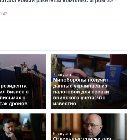
пытала новый ракетный комплекс «Гром-2» –
о
0:42
7 августа
Минобороны получит
президента
данные украинцев из
ил бизнес о
налоговой для сверки
письмах с
воинского учета: что
так дронов
известно
6 августа
Отдельные списки для