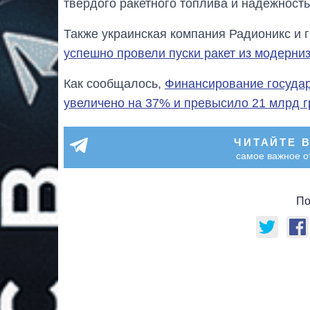
твердого ракетного топлива и надежност
Также украинская компания Радионикс и 
успешно провели пуски ракет из модерни
Как сообщалось,
Финансирование государ
увеличено на 37% и превысило 21 млрд г
ЧИТАЙТЕ 
самое важное о
По