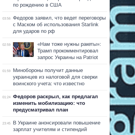
по рождению в США
Федоров заявил, что ведет переговоры
03:56
с Маском об использования Starlink
для ударов по рф
«Нам тоже нужны ракеты»:
02:59
Трамп прокомментировал
запрос Украины на Patriot
Минобороны получит данные
01:59
украинцев из налоговой для сверки
воинского учета: что известно
Федоров раскрыл, как предлагал
01:24
изменить мобилизацию: что
предусматривал план
В Украине анонсировали повышение
23:45
зарплат учителям и стипендий