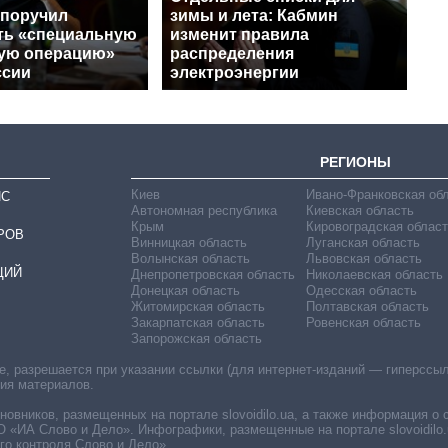
 поручил
зимы и лета: Кабмин
ть «специальную
изменит правила
ую операцию»
распределения
ссии
электроэнергии
РЕГИОНЫ
Киев
Ивано-Франковская об
ИС
Автономная республика
Киевская область
Крым
Кировоградская област
РОВ
Винницкая область
Луганская область
Волынская область
Львовская область
ЦИЙ
Днепропетровская область
Николаевская область
Донецкая область
Одесская область
Житомирская область
Полтавская область
Закарпатская область
Ровенская область
Запорожская область
 разрешается при указании ссылки (для интернет-изданий — гиперссылки
ния материалов.
овников, размещенных на портале slovoidilo.ua, а также информация о 
«ИА Слово и Дело». Инфографики, размещенные на портале slovoidilo.
о контроля Слово и Дело».