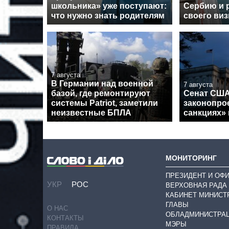
школьника» уже поступают:
Сербию и 
что нужно знать родителям
своего виз
7 августа
В Германии над военной
7 августа
базой, где ремонтируют
Сенат США
системы Patriot, заметили
законопрое
неизвестные БПЛА
санкциях»
МОНИТОРИНГ
ПРЕЗИДЕНТ И ОФ
УКР
РОС
ВЕРХОВНАЯ РАДА
КАБИНЕТ МИНИСТ
ГЛАВЫ
О НАС
ОБЛАДМИНИСТРА
КОНТАКТЫ
МЭРЫ
ПРАВИЛА