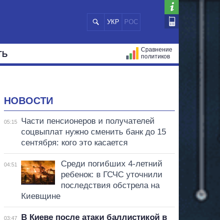
УКР
РОС
Сравнение
ТЬ
политиков
СТРАЦИЙ
МЭРЫ
ВСЕ ПЕРСОНЫ
НОВОСТИ
Части пенсионеров и получателей
05:15
соцвыплат нужно сменить банк до 15
сентября: кого это касается
Среди погибших 4-летний
04:51
ребенок: в ГСЧС уточнили
последствия обстрела на
Киевщине
В Киеве после атаки баллистикой в
03:47