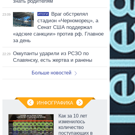
знать родителям
Враг обстрелял
ИТОГИ
23:09
стадион «Черноморец», а
Сенат США поддержал
«адские санкции» против рф. Главное
за день
Оккупанты ударили из РСЗО по
22:29
Славянску, есть жертва и ранены
Больше новостей
ИНФОГРАФИКА
Как за 10 лет
изменилось
количество
поступающих в