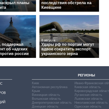
раскрыл планы
последствия обстрела на
ита
Киевщине
8 августа
 поддержал
Удары рф по портам могут
кт об «адских
вдвое сократить экспорт
 против россии
украинского зерна
РЕГИОНЫ
Киев
Ивано-Франковская об
ИС
Автономная республика
Киевская область
Крым
Кировоградская област
РОВ
Винницкая область
Луганская область
Волынская область
Львовская область
ЦИЙ
Днепропетровская область
Николаевская область
Донецкая область
Одесская область