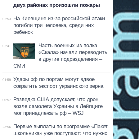
двух районах произошли пожары
На Киевщине из-за российской атаки
02:53
погибли три человека, среди них
ребенок
Часть военных из полка
02:41
«Скала» начали переводить
в другие подразделения –
СМИ
Удары рф по портам могут вдвое
01:59
сократить экспорт украинского зерна
Разведка США допускает, что дрон
00:57
возле самолета Украины в Лейпциге
мог принадлежать рф – WSJ
Первые выплаты по программе «Пакет
23:56
школьника» уже поступают: что нужно