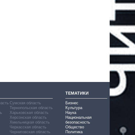
ТЕМАТИКИ
ласть
Сумская область
Бизнес
Тернопольская область
Культура
ь
Харьковская область
Наука
Херсонская область
Национальная
Хмельницкая область
безопасность
Черкасская область
Общество
Черниговская область
Политика