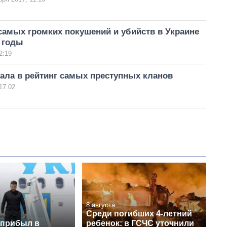
самых громких покушений и убийств в Украине
7 годы
2:19
ала в рейтинг самых преступных кланов
17:02
8 августа
Среди погибших 4-летний
 прибыл в
ребенок: в ГСЧС уточнили