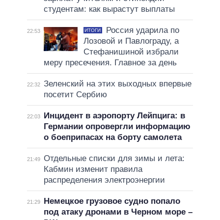
студентам: как вырастут выплаты
Россия ударила по
ИТОГИ
22:53
Лозовой и Павлограду, а
Стефанишиной избрали
меру пресечения. Главное за день
Зеленский на этих выходных впервые
22:32
посетит Сербию
Инцидент в аэропорту Лейпцига: в
22:03
Германии опровергли информацию
о боеприпасах на борту самолета
Отдельные списки для зимы и лета:
21:49
Кабмин изменит правила
распределения электроэнергии
Немецкое грузовое судно попало
21:29
под атаку дронами в Черном море –