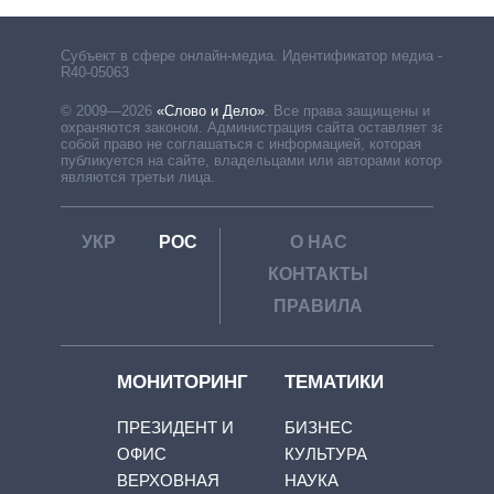
Субъект в сфере онлайн-медиа. Идентификатор медиа –
R40-05063
© 2009—2026
«Слово и Дело»
.
Все права защищены и
охраняются законом. Администрация сайта оставляет за
собой право не соглашаться с информацией, которая
публикуется на сайте, владельцами или авторами которой
являются третьи лица.
УКР
РОС
О НАС
КОНТАКТЫ
ПРАВИЛА
МОНИТОРИНГ
ТЕМАТИКИ
ПРЕЗИДЕНТ И
БИЗНЕС
ОФИС
КУЛЬТУРА
ВЕРХОВНАЯ
НАУКА