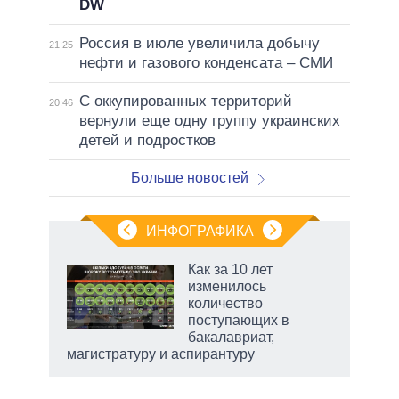
DW
Россия в июле увеличила добычу
21:25
нефти и газового конденсата – СМИ
С оккупированных территорий
20:46
вернули еще одну группу украинских
детей и подростков
Больше новостей
ИНФОГРАФИКА
Как за 10 лет
изменилось
не за
количество
асть
поступающих в
елью
бакалавриат,
магистратуру и аспирантуру