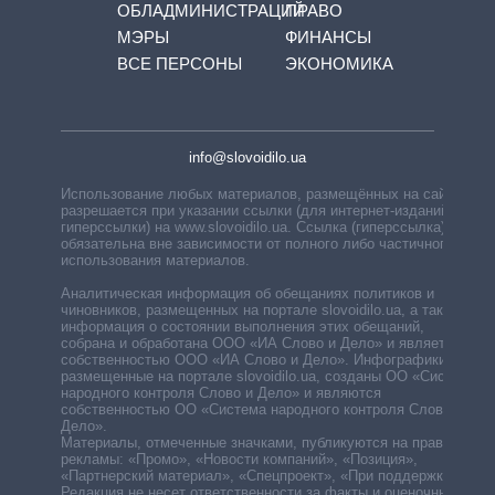
ОБЛАДМИНИСТРАЦИЙ
ПРАВО
МЭРЫ
ФИНАНСЫ
ВСЕ ПЕРСОНЫ
ЭКОНОМИКА
info@slovoidilo.ua
Использование любых материалов, размещённых на сайте,
разрешается при указании ссылки (для интернет-изданий —
гиперссылки) на www.slovoidilo.ua. Ссылка (гиперссылка)
обязательна вне зависимости от полного либо частичного
использования материалов.
Аналитическая информация об обещаниях политиков и
чиновников, размещенных на портале slovoidilo.ua, а также
информация о состоянии выполнения этих обещаний,
собрана и обработана ООО «ИА Слово и Дело» и является
собственностью ООО «ИА Слово и Дело». Инфографики,
размещенные на портале slovoidilo.ua, созданы ОО «Система
народного контроля Слово и Дело» и являются
собственностью ОО «Система народного контроля Слово и
Дело».
Материалы, отмеченные значками, публикуются на правах
рекламы: «Промо», «Новости компаний», «Позиция»,
«Партнерский материал», «Спецпроект», «При поддержке».
Редакция не несет ответственности за факты и оценочные