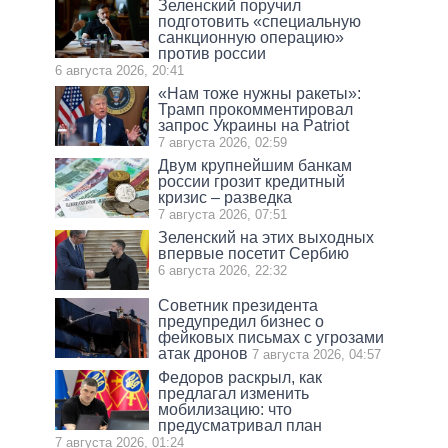
Зеленский поручил
подготовить «специальную
санкционную операцию»
против россии
6 августа 2026, 20:41
«Нам тоже нужны ракеты»:
Трамп прокомментировал
запрос Украины на Patriot
7 августа 2026, 02:59
Двум крупнейшим банкам
россии грозит кредитный
кризис – разведка
7 августа 2026, 07:51
Зеленский на этих выходных
впервые посетит Сербию
6 августа 2026, 22:32
Советник президента
предупредил бизнес о
фейковых письмах с угрозами
атак дронов
7 августа 2026, 04:57
Федоров раскрыл, как
предлагал изменить
мобилизацию: что
предусматривал план
7 августа 2026, 01:24