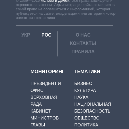
© 2009—2026
«Слово и Дело»
.
Все права защищены и
охраняются законом. Администрация сайта оставляет за
собой право не соглашаться с информацией, которая
публикуется на сайте, владельцами или авторами которой
являются третьи лица.
УКР
РОС
О НАС
КОНТАКТЫ
ПРАВИЛА
МОНИТОРИНГ
ТЕМАТИКИ
ПРЕЗИДЕНТ И
БИЗНЕС
ОФИС
КУЛЬТУРА
ВЕРХОВНАЯ
НАУКА
РАДА
НАЦИОНАЛЬНАЯ
КАБИНЕТ
БЕЗОПАСНОСТЬ
МИНИСТРОВ
ОБЩЕСТВО
ГЛАВЫ
ПОЛИТИКА