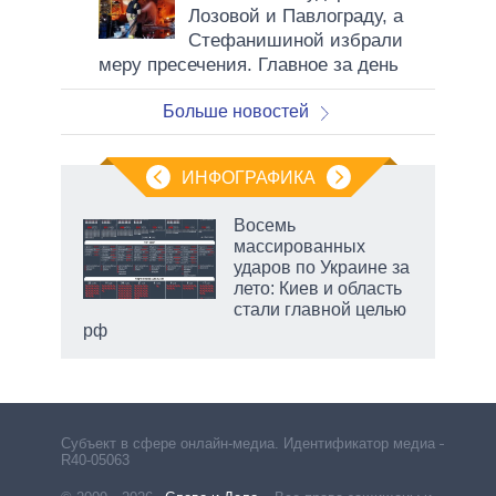
Лозовой и Павлограду, а
Стефанишиной избрали
меру пресечения. Главное за день
Больше новостей
ИНФОГРАФИКА
рифы
Восемь
у в
массированных
 на
ударов по Украине за
лето: Киев и область
стали главной целью
рф
Субъект в сфере онлайн-медиа. Идентификатор медиа –
R40-05063