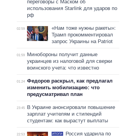
переговоры с Маском об
использования Starlink для ударов по
рф
«Нам тоже нужны ракеты»:
02:59
Трамп прокомментировал
запрос Украины на Patriot
Минобороны получит данные
01:59
украинцев из налоговой для сверки
воинского учета: что известно
Федоров раскрыл, как предлагал
01:24
изменить мобилизацию: что
предусматривал план
В Украине анонсировали повышение
23:45
зарплат учителям и стипендий
студентам: как вырастут выплаты
Россия ударила по
ИТОГИ
22:53