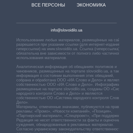
ВСЕ ПЕРСОНЫ
ЭКОНОМИКА
info@slovoidilo.ua
Использование любых материалов, размещённых на сайте,
разрешается при указании ссылки (для интернет-изданий —
гиперссылки) на www.slovoidilo.ua. Ссылка (гиперссылка)
обязательна вне зависимости от полного либо частичного
использования материалов.
Аналитическая информация об обещаниях политиков и
чиновников, размещенных на портале slovoidilo.ua, а также
информация о состоянии выполнения этих обещаний,
собрана и обработана ООО «ИА Слово и Дело» и является
собственностью ООО «ИА Слово и Дело». Инфографики,
размещенные на портале slovoidilo.ua, созданы ОО «Система
народного контроля Слово и Дело» и являются
собственностью ОО «Система народного контроля Слово и
Дело».
Материалы, отмеченные значками, публикуются на правах
рекламы: «Промо», «Новости компаний», «Позиция»,
«Партнерский материал», «Спецпроект», «При поддержке».
Редакция не несет ответственности за факты и оценочные
суждения, обнародованные в рекламных материалах.
Согласно украинскому законодательству ответственность за