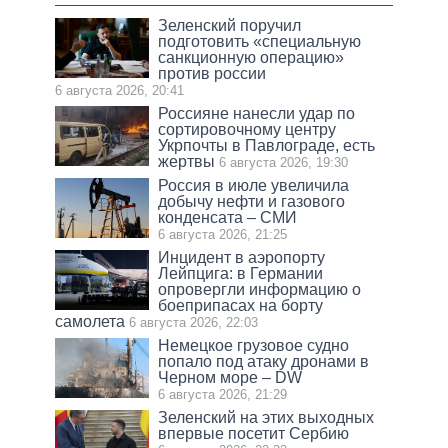
Зеленский поручил
подготовить «специальную
санкционную операцию»
против россии
6 августа 2026, 20:41
Россияне нанесли удар по
сортировочному центру
Укрпочты в Павлограде, есть
жертвы
6 августа 2026, 19:30
Россия в июле увеличила
добычу нефти и газового
конденсата – СМИ
6 августа 2026, 21:25
Инцидент в аэропорту
Лейпцига: в Германии
опровергли информацию о
боеприпасах на борту
самолета
6 августа 2026, 22:03
Немецкое грузовое судно
попало под атаку дронами в
Черном море – DW
6 августа 2026, 21:29
Зеленский на этих выходных
впервые посетит Сербию