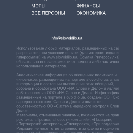
МЭРЫ
ФИНАНСЫ
ВСЕ ПЕРСОНЫ
ЭКОНОМИКА
info@slovoidilo.ua
Использование любых материалов, размещённых на сайте,
разрешается при указании ссылки (для интернет-изданий —
гиперссылки) на www.slovoidilo.ua. Ссылка (гиперссылка)
обязательна вне зависимости от полного либо частичного
использования материалов.
Аналитическая информация об обещаниях политиков и
чиновников, размещенных на портале slovoidilo.ua, а также
информация о состоянии выполнения этих обещаний,
собрана и обработана ООО «ИА Слово и Дело» и является
собственностью ООО «ИА Слово и Дело». Инфографики,
размещенные на портале slovoidilo.ua, созданы ОО «Система
народного контроля Слово и Дело» и являются
собственностью ОО «Система народного контроля Слово и
Дело».
Материалы, отмеченные значками, публикуются на правах
рекламы: «Промо», «Новости компаний», «Позиция»,
«Партнерский материал», «Спецпроект», «При поддержке».
Редакция не несет ответственности за факты и оценочные
суждения, обнародованные в рекламных материалах.