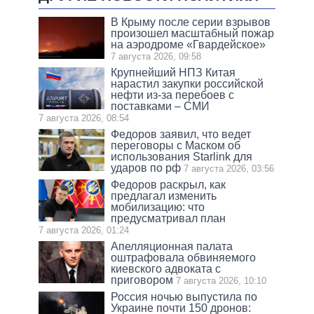
В Крыму после серии взрывов
произошел масштабный пожар
на аэродроме «Гвардейское»
7 августа 2026, 09:58
Крупнейший НПЗ Китая
нарастил закупки российской
нефти из-за перебоев с
поставками – СМИ
7 августа 2026, 08:54
Федоров заявил, что ведет
переговоры с Маском об
использования Starlink для
ударов по рф
7 августа 2026, 03:56
Федоров раскрыл, как
предлагал изменить
мобилизацию: что
предусматривал план
7 августа 2026, 01:24
Апелляционная палата
оштрафовала обвиняемого
киевского адвоката с
приговором
7 августа 2026, 10:10
Россия ночью выпустила по
Украине почти 150 дронов: