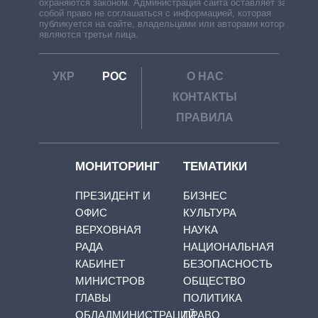
охраняются законом. Администрация сайта оставляет за
собой право не соглашаться с информацией, которая
публикуется на сайте, владельцами или авторами которой
являются третьи лица.
УКР
РОС
О НАС
КОНТАКТЫ
ПРАВИЛА
МОНИТОРИНГ
ТЕМАТИКИ
ПРЕЗИДЕНТ И
БИЗНЕС
ОФИС
КУЛЬТУРА
ВЕРХОВНАЯ
НАУКА
РАДА
НАЦИОНАЛЬНАЯ
КАБИНЕТ
БЕЗОПАСНОСТЬ
МИНИСТРОВ
ОБЩЕСТВО
ГЛАВЫ
ПОЛИТИКА
ОБЛАДМИНИСТРАЦИЙ
ПРАВО