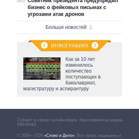
Советник президента предупредил
04:57
бизнес о фейковых письмах с
угрозами атак дронов
Больше новостей
ИНФОГРАФИКА
Как за 10 лет
изменилось
не за
количество
асть
поступающих в
елью
бакалавриат,
магистратуру и аспирантуру
Субъект в сфере онлайн-медиа. Идентификатор медиа –
R40-05063
© 2009—2026
«Слово и Дело»
.
Все права защищены и