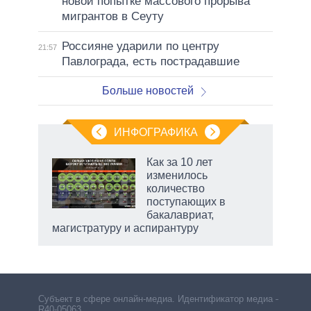
новой попытке массового прорыва
мигрантов в Сеуту
Россияне ударили по центру
21:57
Павлограда, есть пострадавшие
Больше новостей
ИНФОГРАФИКА
 как
Как за 10 лет
чипы
изменилось
ды и
количество
т на
поступающих в
бакалавриат,
магистратуру и аспирантуру
Субъект в сфере онлайн-медиа. Идентификатор медиа –
R40-05063