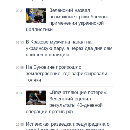
Зеленский назвал
02:31
возможные сроки боевого
применения украинской
баллистики
В Кракове мужчина напал на
01:53
украинскую пару, а через два дня сам
пришел в полицию
На Буковине произошло
00:55
землетрясение: где зафиксировали
толчки
«Впечатляющие потери»:
00:41
Зеленский оценил
результаты 40-дневной
операции против рф
Испанская разведка предупредила о
23:55