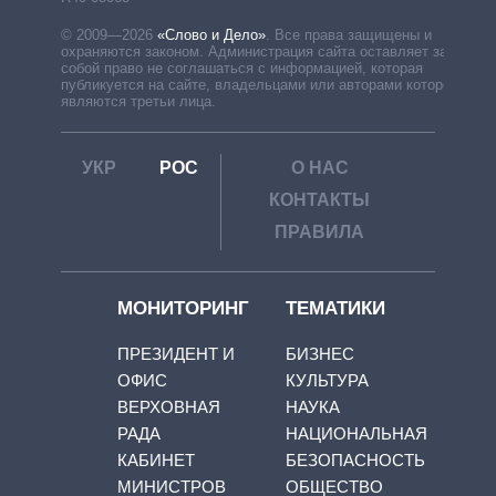
© 2009—2026
«Слово и Дело»
.
Все права защищены и
охраняются законом. Администрация сайта оставляет за
собой право не соглашаться с информацией, которая
публикуется на сайте, владельцами или авторами которой
являются третьи лица.
УКР
РОС
О НАС
КОНТАКТЫ
ПРАВИЛА
МОНИТОРИНГ
ТЕМАТИКИ
ПРЕЗИДЕНТ И
БИЗНЕС
ОФИС
КУЛЬТУРА
ВЕРХОВНАЯ
НАУКА
РАДА
НАЦИОНАЛЬНАЯ
КАБИНЕТ
БЕЗОПАСНОСТЬ
МИНИСТРОВ
ОБЩЕСТВО