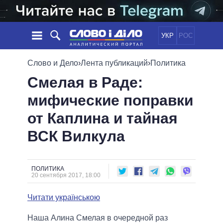
УКР
РОС
НОВОСТИ
Слово и Дело
›
Лента публикаций
›
Политика
Смелая в Раде:
ОБЕЩАНИЯ
ЛЕНТА
ПОЛИТИКА
мифические поправки
СОБЫТИЯ
ЭКОНОМИКА
ПОЛИТИКИ
от Каплина и тайная
СТАТЬИ
ОБЩЕСТВО
ИНФОГРАФИКА
МНЕНИЯ
МИР
ВСЕ ПОЛИТИКИ
ВСК Вилкула
ОБЗОРЫ
ПРЕЗИДЕНТ И ОФИС
ВИДЕО
ДАЙДЖЕСТЫ
ВЕРХОВНАЯ РАДА
ПОЛИТИКА
ПОДДЕРЖАТЬ
КАБИНЕТ МИНИСТРОВ
20 сентября 2017, 18:00
ГЛАВЫ ОБЛАДМИНИСТРАЦИЙ
СРАВНЕНИЕ ПОЛИТИКОВ
Читати українською
МЭРЫ
ВСЕ ПЕРСОНЫ
Наша Алина Смелая в очередной раз