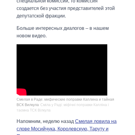
специальной комиссии, то комиссия
создается без участия представителей этой
депутатской фракции.
Больше интересных диалогов – в нашем
новом видео.
Смелая в Раде: мифические поправки Каплина и тайная
ВСК Вилкула
Сміла у Раді: міфічні поправки Капліна і
таємна ТСК Вілкула
Напомним, неделю назад
Смелая ловила на
слове Мосийчука, Королевскую, Таруту и