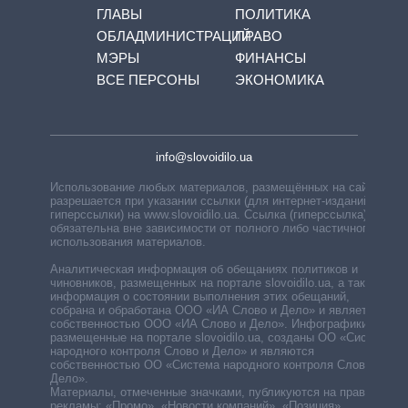
ГЛАВЫ
ПОЛИТИКА
ОБЛАДМИНИСТРАЦИЙ
ПРАВО
МЭРЫ
ФИНАНСЫ
ВСЕ ПЕРСОНЫ
ЭКОНОМИКА
info@slovoidilo.ua
Использование любых материалов, размещённых на сайте,
разрешается при указании ссылки (для интернет-изданий —
гиперссылки) на www.slovoidilo.ua. Ссылка (гиперссылка)
обязательна вне зависимости от полного либо частичного
использования материалов.
Аналитическая информация об обещаниях политиков и
чиновников, размещенных на портале slovoidilo.ua, а также
информация о состоянии выполнения этих обещаний,
собрана и обработана ООО «ИА Слово и Дело» и является
собственностью ООО «ИА Слово и Дело». Инфографики,
размещенные на портале slovoidilo.ua, созданы ОО «Система
народного контроля Слово и Дело» и являются
собственностью ОО «Система народного контроля Слово и
Дело».
Материалы, отмеченные значками, публикуются на правах
рекламы: «Промо», «Новости компаний», «Позиция»,