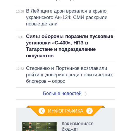
В Лейпциге дрон врезался в крыло
13:38
украинского Ан-124: СМИ раскрыли
новые детали
Силы обороны поразили пусковые
13:11
установки «С-400», НПЗ в
Татарстане и подразделение
оккупантов
Стерненко и Портников возглавили
12:52
рейтинг доверия среди политических
блогеров – опрос
Больше новостей
ИНФОГРАФИКА
 5
Как изменился
го
бюджет