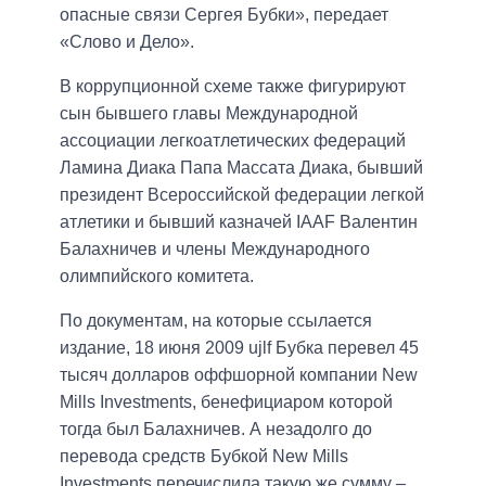
опасные связи Сергея Бубки», передает
«Слово и Дело».
В коррупционной схеме также фигурируют
сын бывшего главы Международной
ассоциации легкоатлетических федераций
Ламина Диака Папа Массата Диака, бывший
президент Всероссийской федерации легкой
атлетики и бывший казначей IAAF Валентин
Балахничев и члены Международного
олимпийского комитета.
По документам, на которые ссылается
издание, 18 июня 2009 ujlf Бубка перевел 45
тысяч долларов оффшорной компании New
Mills Investments, бенефициаром которой
тогда был Балахничев. А незадолго до
перевода средств Бубкой New Mills
Investments перечислила такую ​​же сумму –