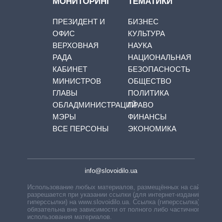
МОНИТОРИНГ
ТЕМАТИКИ
ПРЕЗИДЕНТ И
БИЗНЕС
ОФИС
КУЛЬТУРА
ВЕРХОВНАЯ
НАУКА
РАДА
НАЦИОНАЛЬНАЯ
КАБИНЕТ
БЕЗОПАСНОСТЬ
МИНИСТРОВ
ОБЩЕСТВО
ГЛАВЫ
ПОЛИТИКА
ОБЛАДМИНИСТРАЦИЙ
ПРАВО
МЭРЫ
ФИНАНСЫ
ВСЕ ПЕРСОНЫ
ЭКОНОМИКА
info@slovoidilo.ua
Использование любых материалов, размещённых на сайте,
разрешается при указании ссылки (для интернет-изданий —
гиперссылки) на www.slovoidilo.ua. Ссылка (гиперссылка)
обязательна вне зависимости от полного либо частичного
использования материалов.