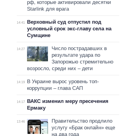
рф, которые активировали десятки
Starlink для врага
Верховный суд отпустил под
14:41
условный срок экс-главу села на
Сумщине
Число пострадавших в
14:27
результате удара по
Запорожью стремительно
возросло, среди них – дети
В Украине вырос уровень топ-
14:19
коррупции – глава САП
ВАКС изменил меру пресечения
14:17
Ермаку
Правительство продлило
13:46
услугу «Брак онлайн» еще
на два года