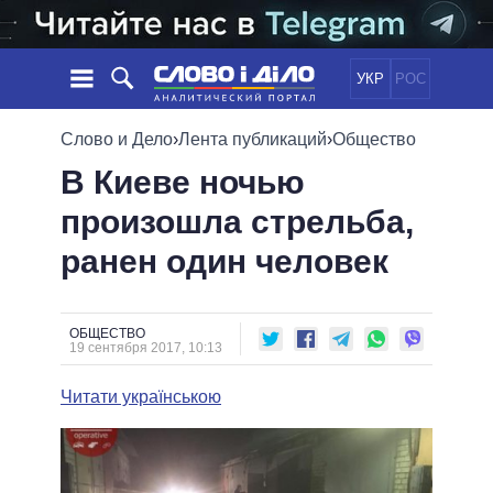
УКР
РОС
НОВОСТИ
Слово и Дело
›
Лента публикаций
›
Общество
В Киеве ночью
ОБЕЩАНИЯ
ЛЕНТА
ПОЛИТИКА
произошла стрельба,
СОБЫТИЯ
ЭКОНОМИКА
ПОЛИТИКИ
ранен один человек
СТАТЬИ
ОБЩЕСТВО
ИНФОГРАФИКА
МНЕНИЯ
МИР
ВСЕ ПОЛИТИКИ
ОБЗОРЫ
ПРЕЗИДЕНТ И ОФИС
ВИДЕО
ОБЩЕСТВО
ДАЙДЖЕСТЫ
19 сентября 2017, 10:13
ВЕРХОВНАЯ РАДА
ПОДДЕРЖАТЬ
КАБИНЕТ МИНИСТРОВ
Читати українською
ГЛАВЫ ОБЛАДМИНИСТРАЦИЙ
СРАВНЕНИЕ ПОЛИТИКОВ
МЭРЫ
ВСЕ ПЕРСОНЫ