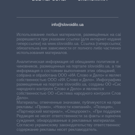
info@slovoidilo.ua
Использование любых материалов, размещённых на сайте,
разрешается при указании ссылки (для интернет-изданий —
гиперссылки) на www.slovoidilo.ua. Ссылка (гиперссылка)
обязательна вне зависимости от полного либо частичного
использования материалов.
Аналитическая информация об обещаниях политиков и
чиновников, размещенных на портале slovoidilo.ua, а также
информация о состоянии выполнения этих обещаний,
собрана и обработана ООО «ИА Слово и Дело» и является
собственностью ООО «ИА Слово и Дело». Инфографики,
размещенные на портале slovoidilo.ua, созданы ОО «Система
народного контроля Слово и Дело» и являются
собственностью ОО «Система народного контроля Слово и
Дело».
Материалы, отмеченные значками, публикуются на правах
рекламы: «Промо», «Новости компаний», «Позиция»,
«Партнерский материал», «Спецпроект», «При поддержке».
Редакция не несет ответственности за факты и оценочные
суждения, обнародованные в рекламных материалах.
Согласно украинскому законодательству ответственность за
содержание рекламы несет рекламодатель.