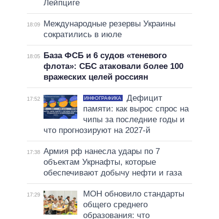
Лейпциге
Международные резервы Украины
18:09
сократились в июле
База ФСБ и 6 судов «теневого
18:05
флота»: СБС атаковали более 100
вражеских целей россиян
Дефицит
ИНФОГРАФИКА
17:52
памяти: как вырос спрос на
чипы за последние годы и
что прогнозируют на 2027-й
Армия рф нанесла удары по 7
17:38
объектам Укрнафты, которые
обеспечивают добычу нефти и газа
МОН обновило стандарты
17:29
общего среднего
образования: что