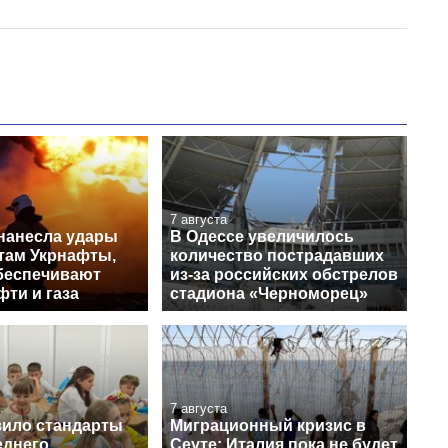
7 августа
нанесла удары
В Одессе увеличилось
ктам Укрнафты,
количество пострадавших
беспечивают
из-за российских обстрелов
ти и газа
стадиона «Черноморец»
7 августа
ило стандарты
Миграционный кризис в
еднего
Сеуте: Италия пока не будет