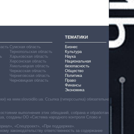
ТЕМАТИКИ
ласть
Сумская область
Бизнес
Тернопольская область
Культура
ь
Харьковская область
Наука
Херсонская область
Национальная
Хмельницкая область
безопасность
Черкасская область
Общество
Черниговская область
Политика
Черновицкая область
Право
Финансы
Экономика
) на www.slovoidilo.ua. Ссылка (гиперссылка) обязательна
состоянии выполнения этих обещаний, собрана и обработана
ua, созданы ОО «Система народного контроля Слово и
ериал», «Спецпроект», «При поддержке».
скому законодательству ответственность за содержание