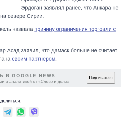
Эрдоган заявлял ранее, что Анкара не
 на севере Сирии.
ркель назвала
причину ограничения торговли с
р Асад заявил, что Дамаск больше не считает
огана
своим партнером
.
Ь В GOOGLE NEWS
Подписаться
ми и аналитикой от «Слово и дело»
делиться: