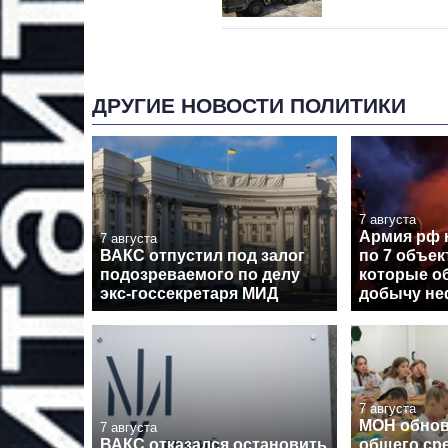
ДРУГИЕ НОВОСТИ ПОЛИТИКИ
7 августа
Армия рф 
7 августа
ВАКС отпустил под залог
по 7 объе
подозреваемого по делу
которые о
экс-госсекретаря МИД
добычу неф
7 августа
МОН обнов
7 августа
ВАКС отказался остановить
общего ср