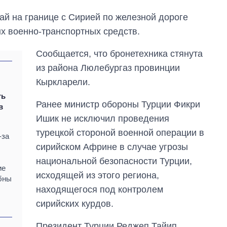
ай на границе с Сирией по железной дороге
х военно-транспортных средств.
Сообщается, что бронетехника стянута
из района Люлебургаз провинции
Кыркларели.
ть
Ранее министр обороны Турции Фикри
в
Ишик не исключил проведения
турецкой стороной военной операции в
-за
сирийском Африне в случае угрозы
национальной безопасности Турции,
Дефицит памяти:
ие
как вырос спрос
исходящей из этого региона,
обны
на чипы за
находящегося под контролем
последние годы и
что прогнозируют
сирийских курдов.
на 2027-й
Президент Турции Реджеп Тайип