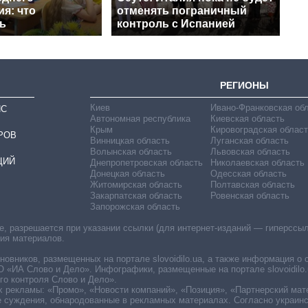
я: что
отменять пограничный
ь
контроль с Испанией
РЕГИОНЫ
Киев
Ивано-Франковская об
ИС
Автономная республика
Киевская область
Крым
Кировоградская област
РОВ
Винницкая область
Луганская область
Волынская область
Львовская область
ЦИЙ
Днепропетровская область
Николаевская область
Донецкая область
Одесская область
Житомирская область
Полтавская область
Закарпатская область
Ровенская область
Запорожская область
 разрешается при указании ссылки (для интернет-изданий — гиперссылки
ния материалов.
овников, размещенных на портале slovoidilo.ua, а также информация о 
«ИА Слово и Дело». Инфографики, размещенные на портале slovoidilo.
о контроля Слово и Дело».
х рекламы: «Промо», «Новости компаний», «Позиция», «Партнерский мат
е суждения, обнародованные в рекламных материалах. Согласно украин