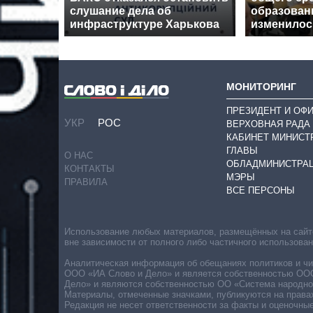
слушание дела об
образовани
инфраструктуре Харькова
изменилос
МОНИТОРИНГ
ПРЕЗИДЕНТ И ОФ
УКР
РОС
ВЕРХОВНАЯ РАДА
КАБИНЕТ МИНИСТ
ГЛАВЫ
О НАС
ОБЛАДМИНИСТРА
КОНТАКТЫ
МЭРЫ
ПРАВИЛА
ВСЕ ПЕРСОНЫ
Использование любых материалов, размещённых на сайте,
вне зависимости от полного либо частичного использова
Аналитическая информация об обещаниях политиков и чин
ООО «ИА Слово и Дело» и является собственностью ООО 
Дело» и являются собственностью ОО «Система народног
Материалы, отмеченные значками, публикуются на права
Редакция не несет ответственности за факты и оценочны