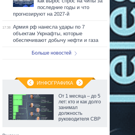
как вырос спрос на чипы за
последние годы и что
прогнозируют на 2027-й
Армия рф нанесла удары по 7
17:38
объектам Укрнафты, которые
обеспечивают добычу нефти и газа
Больше новостей
ИНФОГРАФИКА
От 1 месяца – до 5
лет: кто и как долго
занимал
должность
руководителя СВР