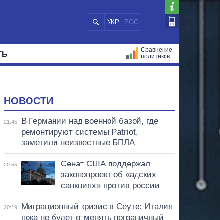
УКР
РОС
Сравнение
ТЬ
политиков
СТРАЦИЙ
МЭРЫ
ВСЕ ПЕРСОНЫ
НОВОСТИ
В Германии над военной базой, где
21:45
ремонтируют системы Patriot,
заметили неизвестные БПЛА
Сенат США поддержал
20:55
законопроект об «адских
санкциях» против россии
Миграционный кризис в Сеуте: Италия
20:19
пока не будет отменять пограничный