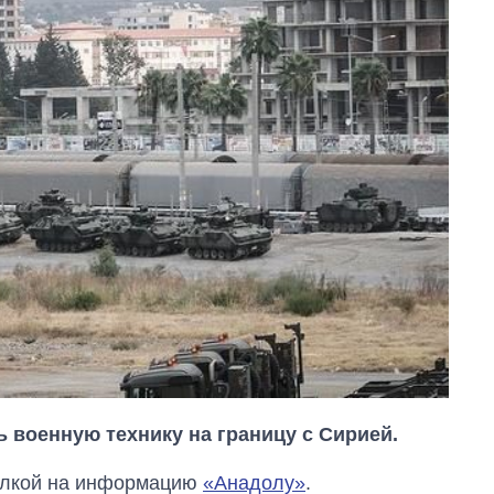
 военную технику на границу с Сирией.
сылкой на информацию
«Анадолу»
.