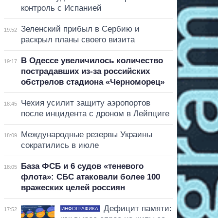
контроль с Испанией
Зеленский прибыл в Сербию и
19:52
раскрыл планы своего визита
В Одессе увеличилось количество
19:17
пострадавших из-за российских
обстрелов стадиона «Черноморец»
Чехия усилит защиту аэропортов
18:45
после инцидента с дроном в Лейпциге
Международные резервы Украины
18:09
сократились в июле
База ФСБ и 6 судов «теневого
18:05
флота»: СБС атаковали более 100
вражеских целей россиян
Дефицит памяти:
ИНФОГРАФИКА
17:52