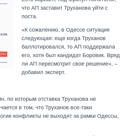
что АП заставит Труханова уйти с
поста.
«К сожалению, в Одессе ситуация
ском
следующая: еще когда Труханов
баллотировался, то АП поддержала
его, хотя был кандидат Боровик. Вряд
ЕНО
ли АП пересмотрит свое решение», –
добавил эксперт.
Как за 10 лет
изменилось
ин, по которым отставка Труханова не
количество
чается в том, что Труханов все-таки
поступающих в
бакалавриат,
ногие конфликты не выходят за рамки Одессы,
магистратуру и
аспирантуру