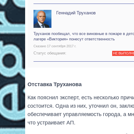
Геннадий Труханов
Труханов пообещал, что все виновные в пожаре в дет
лагере «Виктория» понесут ответственность
Сказано 17 сентября 2017 г.
Статус обещания:
НЕ ВЫПОЛН
Отставка Труханова
Как пояснил эксперт, есть несколько прич
состоится. Одна из них, уточнил он, заклю
обеспечивает управляемость города, а м
что устраивает АП.