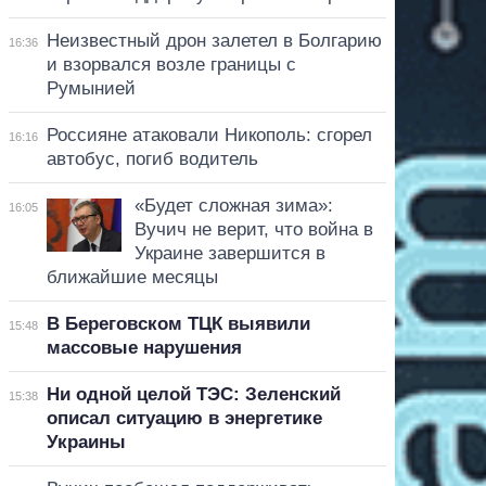
Неизвестный дрон залетел в Болгарию
16:36
и взорвался возле границы с
Румынией
Россияне атаковали Никополь: сгорел
16:16
автобус, погиб водитель
«Будет сложная зима»:
16:05
Вучич не верит, что война в
Украине завершится в
ближайшие месяцы
В Береговском ТЦК выявили
15:48
массовые нарушения
Ни одной целой ТЭС: Зеленский
15:38
описал ситуацию в энергетике
Украины