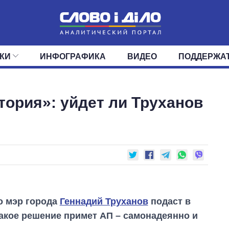
КИ
ИНФОГРАФИКА
ВИДЕО
ПОДДЕРЖА
ИС
ЛЕНТА
ВЕРХОВНАЯ РАДА
СОБЫТИЯ
СТАТЬИ
КАБИНЕТ МИНИСТРОВ
МНЕНИЯ
ОБЗОРЫ
ГЛАВЫ ОБЛАДМИНИ
ДАЙДЖЕСТЫ
тория»: уйдет ли Труханов
ПОЛИТИКА
ДЕПУТАТЫ
ЭКОНОМИКА
КОМИТЕТЫ
ФРАКЦИИ
ОБЩЕСТВО
ОКРУГА
МИР
о мэр города
Геннадий Труханов
подаст в
такое решение примет АП – самонадеянно и