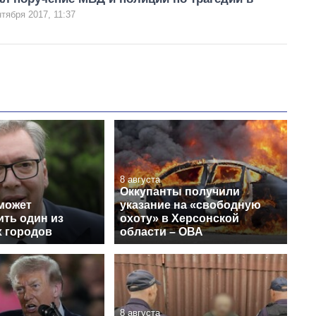
нтября 2017, 11:37
8 августа
Оккупанты получили
может
указание на «свободную
ить один из
охоту» в Херсонской
х городов
области – ОВА
8 августа