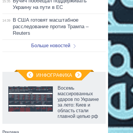
Вучич пообещал поддерживать
15:35
Украину на пути в ЕС
В США готовят масштабное
14:39
расследование против Трампа –
Reuters
Больше новостей
ИНФОГРАФИКА
Восемь
массированных
ударов по Украине
за лето: Киев и
область стали
главной целью рф