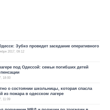
Одессе: Зубко проведет заседание оперативного
ября 2017, 09:12
лагере под Одессой: семьи погибших детей
мпенсации
, 18:00
тно о состоянии школьницы, которая спасла
й из пожара в одесском лагере
, 11:09
л поручение МВД и полиции по трагедии в