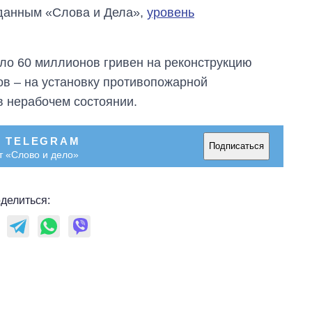
 данным «Слова и Дела»,
уровень
ло 60 миллионов гривен на реконструкцию
ов – на установку противопожарной
 в нерабочем состоянии.
В TELEGRAM
Подписаться
т «Слово и дело»
делиться: