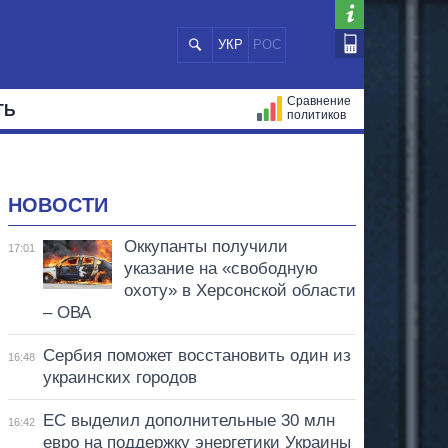
УКР
РОС
Сравнение
ТЬ
политиков
СТРАЦИЙ
МЭРЫ
ВСЕ ПЕРСОНЫ
НОВОСТИ
Оккупанты получили
17:01
указание на «свободную
охоту» в Херсонской области
– ОВА
Сербия поможет восстановить один из
16:48
украинских городов
ЕС выделил дополнительные 30 млн
16:42
евро на поддержку энергетики Украины