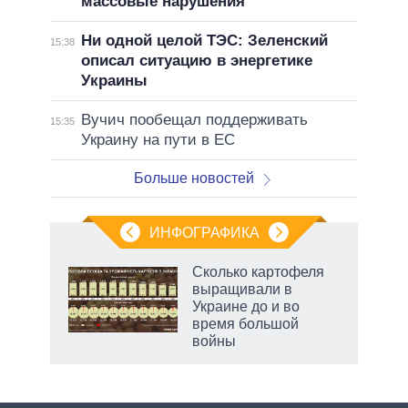
массовые нарушения
Ни одной целой ТЭС: Зеленский
15:38
описал ситуацию в энергетике
Украины
Вучич пообещал поддерживать
15:35
Украину на пути в ЕС
Больше новостей
ИНФОГРАФИКА
Сколько картофеля
выращивали в
Украине до и во
ет
время большой
войны