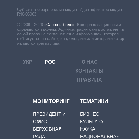
Субъект в сфере онлайн-медиа. Идентификатор медиа –
R40-05063
© 2009—2026
«Слово и Дело»
.
Все права защищены и
охраняются законом. Администрация сайта оставляет за
собой право не соглашаться с информацией, которая
публикуется на сайте, владельцами или авторами которой
являются третьи лица.
УКР
РОС
О НАС
КОНТАКТЫ
ПРАВИЛА
МОНИТОРИНГ
ТЕМАТИКИ
ПРЕЗИДЕНТ И
БИЗНЕС
ОФИС
КУЛЬТУРА
ВЕРХОВНАЯ
НАУКА
РАДА
НАЦИОНАЛЬНАЯ