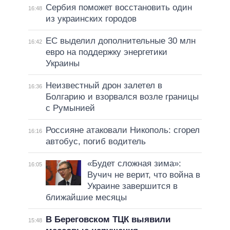
Сербия поможет восстановить один
16:48
из украинских городов
ЕС выделил дополнительные 30 млн
16:42
евро на поддержку энергетики
Украины
Неизвестный дрон залетел в
16:36
Болгарию и взорвался возле границы
с Румынией
Россияне атаковали Никополь: сгорел
16:16
автобус, погиб водитель
«Будет сложная зима»:
16:05
Вучич не верит, что война в
Украине завершится в
ближайшие месяцы
В Береговском ТЦК выявили
15:48