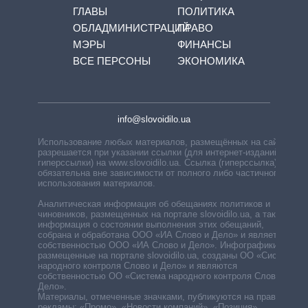
ГЛАВЫ
ПОЛИТИКА
ОБЛАДМИНИСТРАЦИЙ
ПРАВО
МЭРЫ
ФИНАНСЫ
ВСЕ ПЕРСОНЫ
ЭКОНОМИКА
info@slovoidilo.ua
Использование любых материалов, размещённых на сайте,
разрешается при указании ссылки (для интернет-изданий —
гиперссылки) на www.slovoidilo.ua. Ссылка (гиперссылка)
обязательна вне зависимости от полного либо частичного
использования материалов.
Аналитическая информация об обещаниях политиков и
чиновников, размещенных на портале slovoidilo.ua, а также
информация о состоянии выполнения этих обещаний,
собрана и обработана ООО «ИА Слово и Дело» и является
собственностью ООО «ИА Слово и Дело». Инфографики,
размещенные на портале slovoidilo.ua, созданы ОО «Система
народного контроля Слово и Дело» и являются
собственностью ОО «Система народного контроля Слово и
Дело».
Материалы, отмеченные значками, публикуются на правах
рекламы: «Промо», «Новости компаний», «Позиция»,