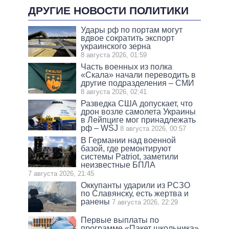
ДРУГИЕ НОВОСТИ ПОЛИТИКИ
Удары рф по портам могут
вдвое сократить экспорт
украинского зерна
8 августа 2026, 01:59
Часть военных из полка
«Скала» начали переводить в
другие подразделения – СМИ
8 августа 2026, 02:41
Разведка США допускает, что
дрон возле самолета Украины
в Лейпциге мог принадлежать
рф – WSJ
8 августа 2026, 00:57
В Германии над военной
базой, где ремонтируют
системы Patriot, заметили
неизвестные БПЛА
7 августа 2026, 21:45
Оккупанты ударили из РСЗО
по Славянску, есть жертва и
ранены
7 августа 2026, 22:29
Первые выплаты по
программе «Пакет школьника»