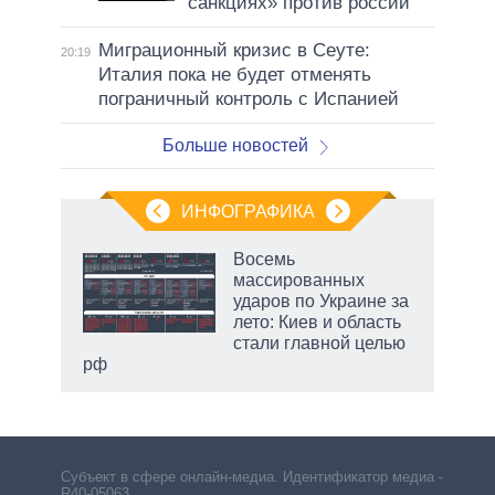
санкциях» против россии
Миграционный кризис в Сеуте:
20:19
Италия пока не будет отменять
пограничный контроль с Испанией
Больше новостей
ИНФОГРАФИКА
еля
Восемь
массированных
ударов по Украине за
лето: Киев и область
стали главной целью
рф
Субъект в сфере онлайн-медиа. Идентификатор медиа –
R40-05063