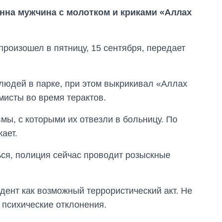
нна мужчина с молотком и криками «Аллах
роизошел в пятницу, 15 сентября, передает
людей в парке, при этом выкрикивал «Аллах
мисты во время терактов.
мы, с которыми их отвезли в больницу. По
ает.
Сколько
ься, полиция сейчас проводит розыскные
картофеля
выращивали в
Украине до и во
время большой
дент как возможный террористический акт. Не
войны
 психические отклонения.