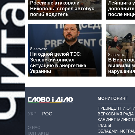
Россияне атаковали
Лейпцига 
Никополь: сгорел автобус,
дополните
погиб водитель
после инц
8 августа
Ни одной целой ТЭС:
8 августа
Зеленский описал
В Берегов
ситуацию в энергетике
выявили 
Украины
нарушения
МОНИТОРИНГ
ПРЕЗИДЕНТ И ОФ
УКР
РОС
ВЕРХОВНАЯ РАДА
КАБИНЕТ МИНИСТ
ГЛАВЫ
О НАС
ОБЛАДМИНИСТРА
КОНТАКТЫ