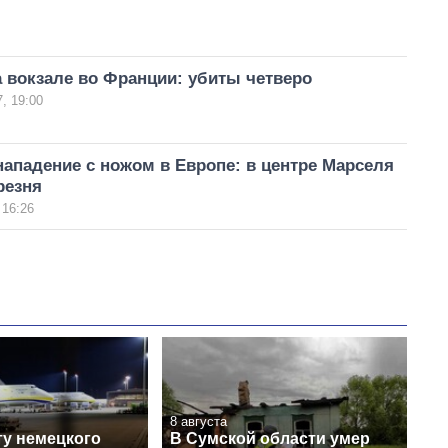
 вокзале во Франции: убиты четверо
, 19:00
ападение с ножом в Европе: в центре Марселя
резня
 16:26
8 августа
ту немецкого
В Сумской области умер