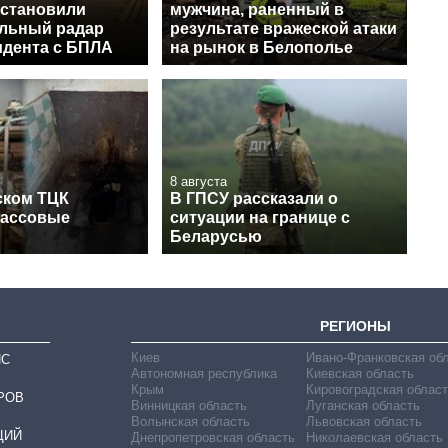
установили
мужчина, раненный в
льный радар
результате вражеской атаки
идента с БПЛА
на рынок в Белополье
8 августа
ском ТЦК
В ГПСУ рассказали о
массовые
ситуации на границе с
Беларусью
РЕГИОНЫ
Киев
Ивано-Франковская об
ИС
Автономная республика
Киевская область
Крым
Кировоградская област
РОВ
Винницкая область
Луганская область
Волынская область
Львовская область
ЦИЙ
Днепропетровская область
Николаевская область