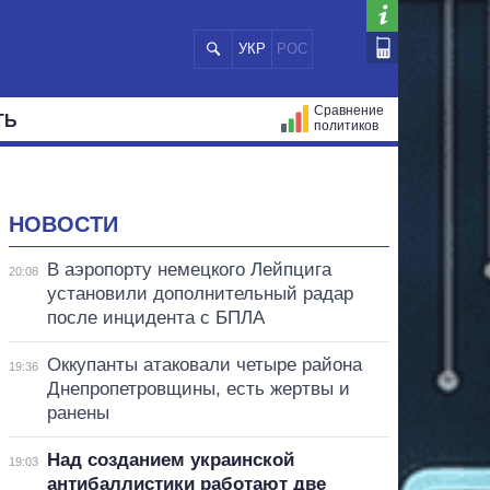
УКР
РОС
Сравнение
ТЬ
политиков
СТРАЦИЙ
МЭРЫ
ВСЕ ПЕРСОНЫ
НОВОСТИ
В аэропорту немецкого Лейпцига
20:08
установили дополнительный радар
после инцидента с БПЛА
Оккупанты атаковали четыре района
19:36
Днепропетровщины, есть жертвы и
ранены
Над созданием украинской
19:03
антибаллистики работают две