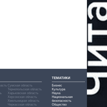
ТЕМАТИКИ
ласть
Сумская область
Бизнес
Тернопольская область
Культура
ь
Харьковская область
Наука
Херсонская область
Национальная
Хмельницкая область
безопасность
Черкасская область
Общество