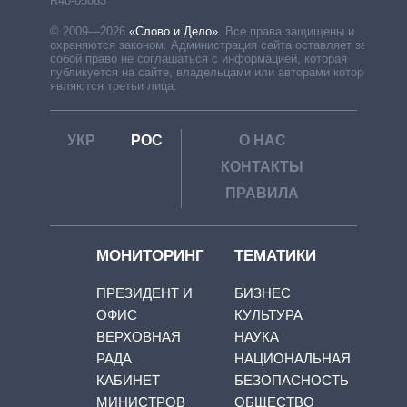
R40-05063
© 2009—2026
«Слово и Дело»
.
Все права защищены и
охраняются законом. Администрация сайта оставляет за
собой право не соглашаться с информацией, которая
публикуется на сайте, владельцами или авторами которой
являются третьи лица.
УКР
РОС
О НАС
КОНТАКТЫ
ПРАВИЛА
МОНИТОРИНГ
ТЕМАТИКИ
ПРЕЗИДЕНТ И
БИЗНЕС
ОФИС
КУЛЬТУРА
ВЕРХОВНАЯ
НАУКА
РАДА
НАЦИОНАЛЬНАЯ
КАБИНЕТ
БЕЗОПАСНОСТЬ
МИНИСТРОВ
ОБЩЕСТВО