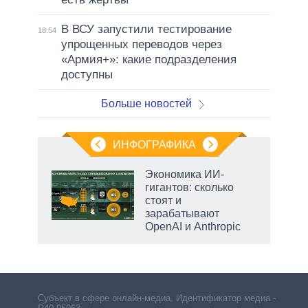
В ВСУ запустили тестирование
18:54
упрощенных переводов через
«Армия+»: какие подразделения
доступны
Больше новостей
ИНФОГРАФИКА
еля
Экономика ИИ-
гигантов: сколько
стоят и
зарабатывают
OpenAI и Anthropic
Субъект в сфере онлайн-медиа. Идентификатор медиа –