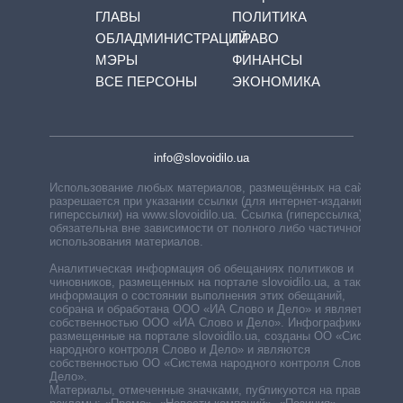
ГЛАВЫ
ПОЛИТИКА
ОБЛАДМИНИСТРАЦИЙ
ПРАВО
МЭРЫ
ФИНАНСЫ
ВСЕ ПЕРСОНЫ
ЭКОНОМИКА
info@slovoidilo.ua
Использование любых материалов, размещённых на сайте,
разрешается при указании ссылки (для интернет-изданий —
гиперссылки) на www.slovoidilo.ua. Ссылка (гиперссылка)
обязательна вне зависимости от полного либо частичного
использования материалов.
Аналитическая информация об обещаниях политиков и
чиновников, размещенных на портале slovoidilo.ua, а также
информация о состоянии выполнения этих обещаний,
собрана и обработана ООО «ИА Слово и Дело» и является
собственностью ООО «ИА Слово и Дело». Инфографики,
размещенные на портале slovoidilo.ua, созданы ОО «Система
народного контроля Слово и Дело» и являются
собственностью ОО «Система народного контроля Слово и
Дело».
Материалы, отмеченные значками, публикуются на правах