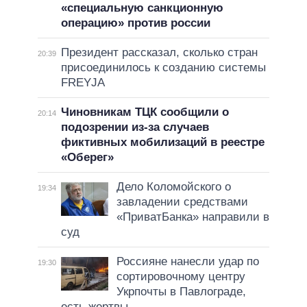
«специальную санкционную
операцию» против россии
Президент рассказал, сколько стран
20:39
присоединилось к созданию системы
FREYJA
Чиновникам ТЦК сообщили о
20:14
подозрении из-за случаев
фиктивных мобилизаций в реестре
«Оберег»
Дело Коломойского о
19:34
завладении средствами
«ПриватБанка» направили в
суд
Россияне нанесли удар по
19:30
сортировочному центру
Укрпочты в Павлограде,
есть жертвы