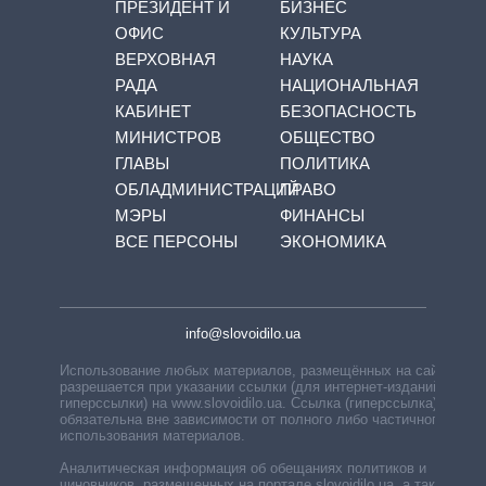
ПРЕЗИДЕНТ И
БИЗНЕС
ОФИС
КУЛЬТУРА
ВЕРХОВНАЯ
НАУКА
РАДА
НАЦИОНАЛЬНАЯ
КАБИНЕТ
БЕЗОПАСНОСТЬ
МИНИСТРОВ
ОБЩЕСТВО
ГЛАВЫ
ПОЛИТИКА
ОБЛАДМИНИСТРАЦИЙ
ПРАВО
МЭРЫ
ФИНАНСЫ
ВСЕ ПЕРСОНЫ
ЭКОНОМИКА
info@slovoidilo.ua
Использование любых материалов, размещённых на сайте,
разрешается при указании ссылки (для интернет-изданий —
гиперссылки) на www.slovoidilo.ua. Ссылка (гиперссылка)
обязательна вне зависимости от полного либо частичного
использования материалов.
Аналитическая информация об обещаниях политиков и
чиновников, размещенных на портале slovoidilo.ua, а также