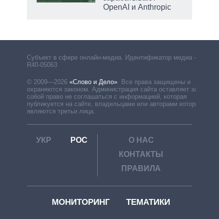
OpenAI и Anthropic
Субъект в сфере онлайн-медиа. Идентификатор медиа –
R40-05063
© 2009—2026
«Слово и Дело»
.
Все права защищены и
охраняются законом. Администрация сайта оставляет за
собой право не соглашаться с информацией, которая
публикуется на сайте, владельцами или авторами которой
являются третьи лица.
УКР
РОС
О НАС
КОНТАКТЫ
ПРАВИЛА
МОНИТОРИНГ
ТЕМАТИКИ