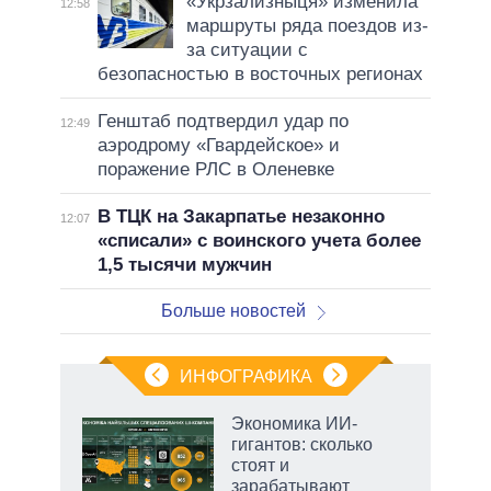
«Укрзализныця» изменила
12:58
маршруты ряда поездов из-
за ситуации с
безопасностью в восточных регионах
Генштаб подтвердил удар по
12:49
аэродрому «Гвардейское» и
поражение РЛС в Оленевке
В ТЦК на Закарпатье незаконно
12:07
«списали» с воинского учета более
1,5 тысячи мужчин
Больше новостей
ИНФОГРАФИКА
Экономика ИИ-
гигантов: сколько
стоят и
ет
зарабатывают