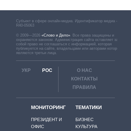
Субъект в сфере онлайн-медиа. Идентификатор медиа –
R40-05063
© 2009—2026
«Слово и Дело»
.
Все права защищены и
охраняются законом. Администрация сайта оставляет за
собой право не соглашаться с информацией, которая
публикуется на сайте, владельцами или авторами которой
являются третьи лица.
УКР
РОС
О НАС
КОНТАКТЫ
ПРАВИЛА
МОНИТОРИНГ
ТЕМАТИКИ
ПРЕЗИДЕНТ И
БИЗНЕС
ОФИС
КУЛЬТУРА