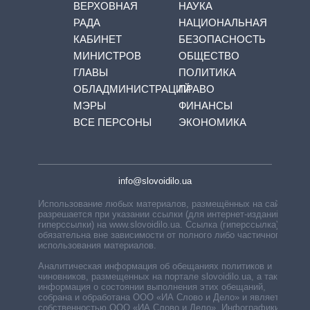
ВЕРХОВНАЯ
НАУКА
РАДА
НАЦИОНАЛЬНАЯ
КАБИНЕТ
БЕЗОПАСНОСТЬ
МИНИСТРОВ
ОБЩЕСТВО
ГЛАВЫ
ПОЛИТИКА
ОБЛАДМИНИСТРАЦИЙ
ПРАВО
МЭРЫ
ФИНАНСЫ
ВСЕ ПЕРСОНЫ
ЭКОНОМИКА
info@slovoidilo.ua
Использование любых материалов, размещённых на сайте,
разрешается при указании ссылки (для интернет-изданий —
гиперссылки) на www.slovoidilo.ua. Ссылка (гиперссылка)
обязательна вне зависимости от полного либо частичного
использования материалов.
Аналитическая информация об обещаниях политиков и
чиновников, размещенных на портале slovoidilo.ua, а также
информация о состоянии выполнения этих обещаний,
собрана и обработана ООО «ИА Слово и Дело» и является
собственностью ООО «ИА Слово и Дело». Инфографики,