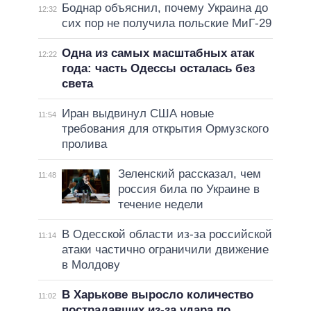
Боднар объяснил, почему Украина до
12:32
сих пор не получила польские МиГ-29
Одна из самых масштабных атак
12:22
года: часть Одессы осталась без
света
Иран выдвинул США новые
11:54
требования для открытия Ормузского
пролива
Зеленский рассказал, чем
11:48
россия била по Украине в
течение недели
В Одесской области из-за российской
11:14
атаки частично ограничили движение
в Молдову
В Харькове выросло количество
11:02
пострадавших из-за удара по