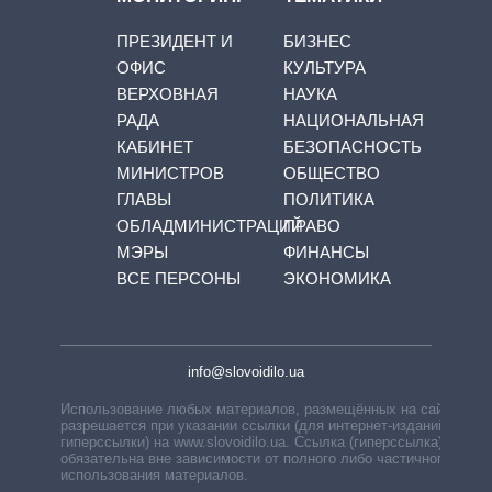
ПРЕЗИДЕНТ И
БИЗНЕС
ОФИС
КУЛЬТУРА
ВЕРХОВНАЯ
НАУКА
РАДА
НАЦИОНАЛЬНАЯ
КАБИНЕТ
БЕЗОПАСНОСТЬ
МИНИСТРОВ
ОБЩЕСТВО
ГЛАВЫ
ПОЛИТИКА
ОБЛАДМИНИСТРАЦИЙ
ПРАВО
МЭРЫ
ФИНАНСЫ
ВСЕ ПЕРСОНЫ
ЭКОНОМИКА
info@slovoidilo.ua
Использование любых материалов, размещённых на сайте,
разрешается при указании ссылки (для интернет-изданий —
гиперссылки) на www.slovoidilo.ua. Ссылка (гиперссылка)
обязательна вне зависимости от полного либо частичного
использования материалов.