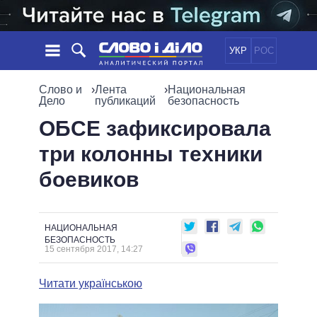
УКР
РОС
НОВОСТИ
Слово и
›
Лента
›
Национальная
Дело
публикаций
безопасность
ОБЕЩАНИЯ
ЛЕНТА
ПОЛИТИКА
ОБСЕ зафиксировала
СОБЫТИЯ
ЭКОНОМИКА
три колонны техники
ПОЛИТИКИ
СТАТЬИ
ОБЩЕСТВО
боевиков
ИНФОГРАФИКА
МНЕНИЯ
МИР
ВСЕ ПОЛИТИКИ
ОБЗОРЫ
ПРЕЗИДЕНТ И ОФИС
ВИДЕО
ДАЙДЖЕСТЫ
ВЕРХОВНАЯ РАДА
НАЦИОНАЛЬНАЯ
БЕЗОПАСНОСТЬ
ПОДДЕРЖАТЬ
КАБИНЕТ МИНИСТРОВ
15 сентября 2017, 14:27
ГЛАВЫ ОБЛАДМИНИСТРАЦИЙ
СРАВНЕНИЕ ПОЛИТИКОВ
Читати українською
МЭРЫ
ВСЕ ПЕРСОНЫ