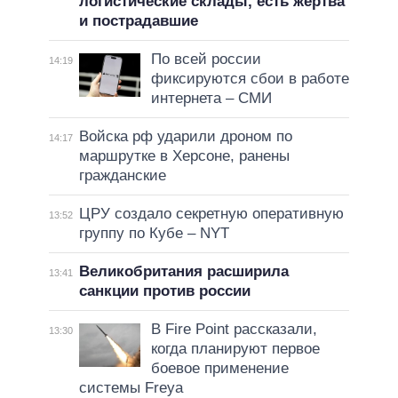
логистические склады, есть жертва
и пострадавшие
По всей россии
14:19
фиксируются сбои в работе
интернета – СМИ
Войска рф ударили дроном по
14:17
маршрутке в Херсоне, ранены
гражданские
ЦРУ создало секретную оперативную
13:52
группу по Кубе – NYT
Великобритания расширила
13:41
санкции против россии
В Fire Point рассказали,
13:30
когда планируют первое
боевое применение
системы Freya