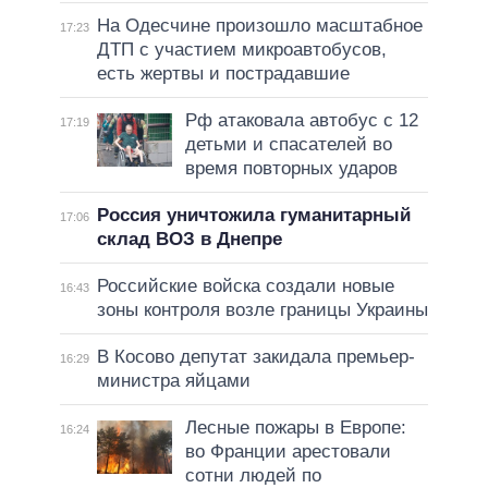
На Одесчине произошло масштабное
17:23
ДТП с участием микроавтобусов,
есть жертвы и пострадавшие
Рф атаковала автобус с 12
17:19
детьми и спасателей во
время повторных ударов
Россия уничтожила гуманитарный
17:06
склад ВОЗ в Днепре
Российские войска создали новые
16:43
зоны контроля возле границы Украины
В Косово депутат закидала премьер-
16:29
министра яйцами
Лесные пожары в Европе:
16:24
во Франции арестовали
сотни людей по