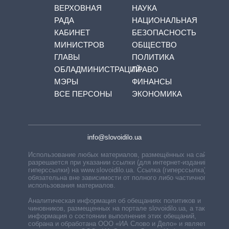
ВЕРХОВНАЯ
НАУКА
РАДА
НАЦИОНАЛЬНАЯ
КАБИНЕТ
БЕЗОПАСНОСТЬ
МИНИСТРОВ
ОБЩЕСТВО
ГЛАВЫ
ПОЛИТИКА
ОБЛАДМИНИСТРАЦИЙ
ПРАВО
МЭРЫ
ФИНАНСЫ
ВСЕ ПЕРСОНЫ
ЭКОНОМИКА
info@slovoidilo.ua
Использование любых материалов, размещённых на сайте,
разрешается при указании ссылки (для интернет-изданий —
гиперссылки) на www.slovoidilo.ua. Ссылка (гиперссылка)
обязательна вне зависимости от полного либо частичного
использования материалов.
Аналитическая информация об обещаниях политиков и
чиновников, размещенных на портале slovoidilo.ua, а также
информация о состоянии выполнения этих обещаний,
собрана и обработана ООО «ИА Слово и Дело» и является