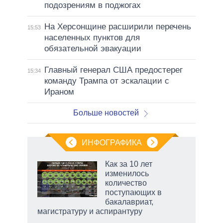
подозрениям в поджогах
На Херсонщине расширили перечень
15:53
населенных пунктов для
обязательной эвакуации
Главный генерал США предостерег
15:34
команду Трампа от эскалации с
Ираном
Больше новостей
ИНФОГРАФИКА
еля
Как за 10 лет
изменилось
количество
поступающих в
бакалавриат,
магистратуру и аспирантуру