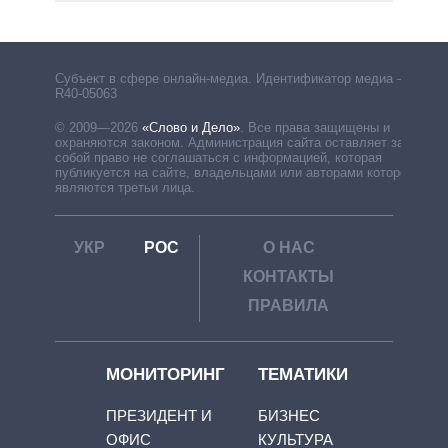
Субъект в сфере онлайн-медиа. Идентификатор медиа –
R40-05063
© 2009—2026
«Слово и Дело»
.
Все права защищены и
охраняются законом. Администрация сайта оставляет за
собой право не соглашаться с информацией, которая
публикуется на сайте, владельцами или авторами которой
являются третьи лица.
УКР
РОС
О НАС
КОНТАКТЫ
ПРАВИЛА
МОНИТОРИНГ
ТЕМАТИКИ
ПРЕЗИДЕНТ И
БИЗНЕС
ОФИС
КУЛЬТУРА