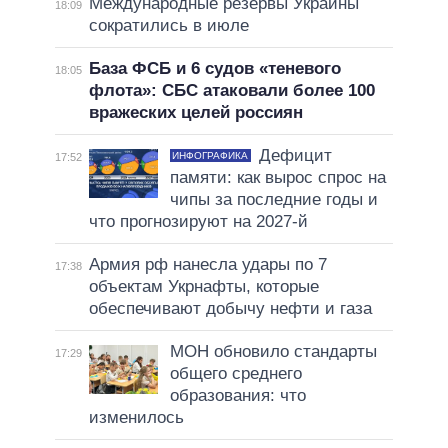
Международные резервы Украины
18:09
сократились в июле
База ФСБ и 6 судов «теневого
18:05
флота»: СБС атаковали более 100
вражеских целей россиян
Дефицит
ИНФОГРАФИКА
17:52
памяти: как вырос спрос на
чипы за последние годы и
что прогнозируют на 2027-й
Армия рф нанесла удары по 7
17:38
объектам Укрнафты, которые
обеспечивают добычу нефти и газа
МОН обновило стандарты
17:29
общего среднего
образования: что
изменилось