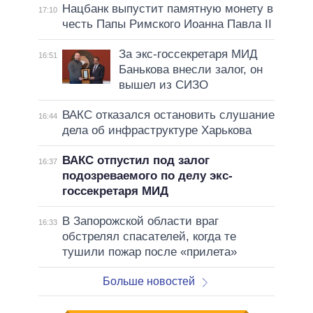
Нацбанк выпустит памятную монету в
17:10
честь Папы Римского Иоанна Павла II
За экс-госсекретаря МИД
16:51
Банькова внесли залог, он
вышел из СИЗО
ВАКС отказался остановить слушание
16:44
дела об инфраструктуре Харькова
ВАКС отпустил под залог
16:37
подозреваемого по делу экс-
госсекретаря МИД
В Запорожской области враг
16:33
обстрелял спасателей, когда те
тушили пожар после «прилета»
Больше новостей