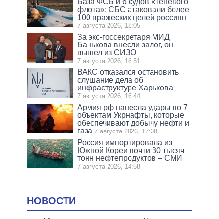
База ФСБ и 6 судов «теневого
флота»: СБС атаковали более
100 вражеских целей россиян
7 августа 2026, 18:05
За экс-госсекретаря МИД
Банькова внесли залог, он
вышел из СИЗО
7 августа 2026, 16:51
ВАКС отказался остановить
слушание дела об
инфраструктуре Харькова
7 августа 2026, 16:44
Армия рф нанесла удары по 7
объектам Укрнафты, которые
обеспечивают добычу нефти и
газа
7 августа 2026, 17:38
Россия импортировала из
Южной Кореи почти 30 тысяч
тонн нефтепродуктов – СМИ
7 августа 2026, 14:58
НОВОСТИ