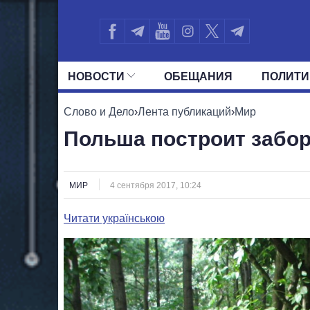
НОВОСТИ
ОБЕЩАНИЯ
ПОЛИТИ
ВСЕ ПОЛИТИКИ
ПРЕЗИДЕНТ И ОФ
Слово и Дело
›
Лента публикаций
›
Мир
Польша построит забор
МИР
4 сентября 2017, 10:24
Читати українською