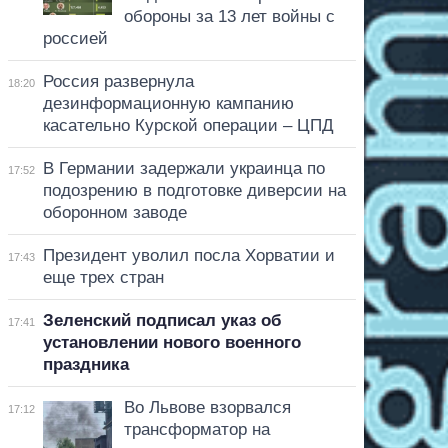
обороны за 13 лет войны с
россией
Россия развернула
18:20
дезинформационную кампанию
касательно Курской операции – ЦПД
В Германии задержали украинца по
17:52
подозрению в подготовке диверсии на
оборонном заводе
Президент уволил посла Хорватии и
17:43
еще трех стран
Зеленский подписал указ об
17:41
установлении нового военного
праздника
Во Львове взорвался
17:12
трансформатор на