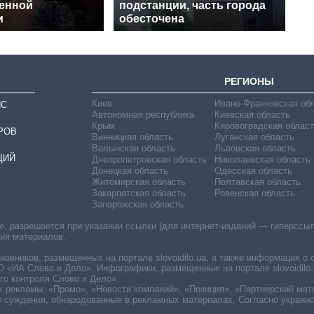
венной
подстанции, часть города
и
обесточена
РЕГИОНЫ
Киев
Ивано-Франковская об
ИС
Автономная республика
Киевская область
Крым
Кировоградская област
РОВ
Винницкая область
Луганская область
Волынская область
Львовская область
ЦИЙ
Днепропетровская область
Николаевская область
Донецкая область
Одесская область
Житомирская область
Полтавская область
Закарпатская область
Ровенская область
Запорожская область
 разрешается при указании ссылки (для интернет-изданий — гиперссылки
ния материалов.
овников, размещенных на портале slovoidilo.ua, а также информация о 
«ИА Слово и Дело». Инфографики, размещенные на портале slovoidilo.
о контроля Слово и Дело».
х рекламы: «Промо», «Новости компаний», «Позиция», «Партнерский мат
е суждения, обнародованные в рекламных материалах. Согласно украин