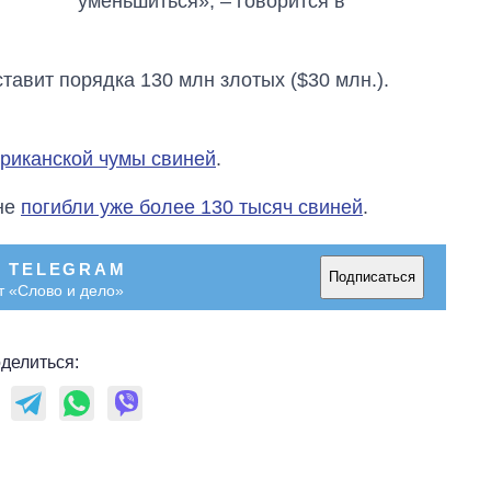
уменьшиться», – говорится в
войны с россией
тавит порядка 130 млн злотых ($30 млн.).
риканской чумы свиней
.
ине
погибли уже более 130 тысяч свиней
.
В TELEGRAM
Подписаться
т «Слово и дело»
делиться: