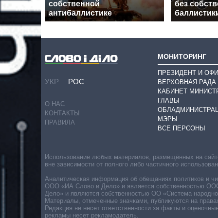
собственной
без собст
антибаллистике
баллистик
МОНИТОРИНГ
ПРЕЗИДЕНТ И ОФ
УКР
РОС
ВЕРХОВНАЯ РАДА
КАБИНЕТ МИНИСТ
ГЛАВЫ
О НАС
ОБЛАДМИНИСТРА
КОНТАКТЫ
МЭРЫ
ПРАВИЛА
ВСЕ ПЕРСОНЫ
Использование любых материалов, размещённых на сайте,
вне зависимости от полного либо частичного использова
Аналитическая информация об обещаниях политиков и чин
ООО «ИА Слово и Дело» и является собственностью ООО 
Дело» и являются собственностью ОО «Система народног
Материалы, отмеченные значками, публикуются на права
Редакция не несет ответственности за факты и оценочны
рекламы несет рекламодатель.