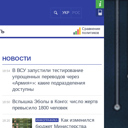
УКР
РОС
Сравнение
ТЬ
политиков
СТРАЦИЙ
МЭРЫ
ВСЕ ПЕРСОНЫ
НОВОСТИ
В ВСУ запустили тестирование
18:54
упрощенных переводов через
«Армия+»: какие подразделения
доступны
Вспышка Эболы в Конго: число жертв
18:50
превысило 1800 человек
Как изменился
ИНФОГРАФИКА
18:20
бюджет Министерства