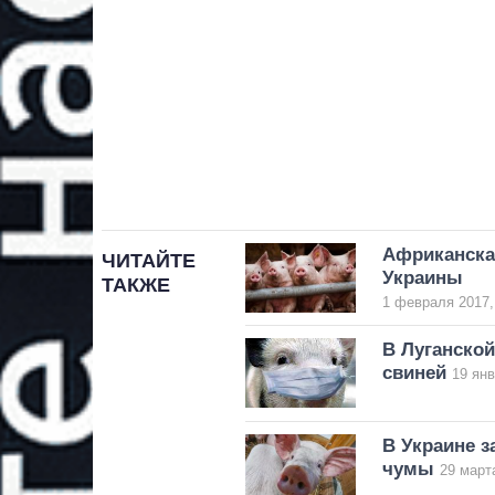
Африканская
ЧИТАЙТЕ
Украины
ТАКЖЕ
1 февраля 2017,
В Луганско
свиней
19 янв
В Украине 
чумы
29 март