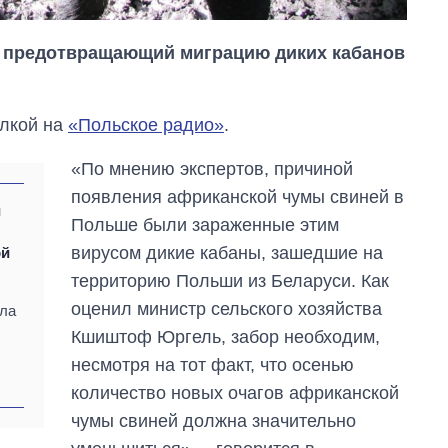
, предотвращающий миграцию диких кабанов
ылкой на
«Польское радио»
.
«По мнению экспертов, причиной
появления африканской чумы свиней в
и
Польше были зараженные этим
вирусом дикие кабаны, зашедшие на
ой
территорию Польши из Беларуси. Как
оценил министр сельского хозяйства
ила
Кшиштоф Юргель, забор необходим,
.
несмотря на тот факт, что осенью
Как изменился
количество новых очагов африканской
бюджет
чумы свиней должна значительно
Министерства
обороны за 13 лет