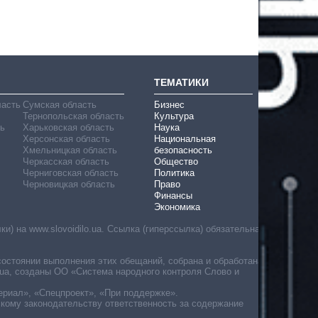
ТЕМАТИКИ
ласть
Сумская область
Бизнес
Тернопольская область
Культура
ь
Харьковская область
Наука
Херсонская область
Национальная
Хмельницкая область
безопасность
Черкасская область
Общество
Черниговская область
Политика
Черновицкая область
Право
Финансы
Экономика
) на www.slovoidilo.ua. Ссылка (гиперссылка) обязательна
состоянии выполнения этих обещаний, собрана и обработана
ua, созданы ОО «Система народного контроля Слово и
ериал», «Спецпроект», «При поддержке».
скому законодательству ответственность за содержание