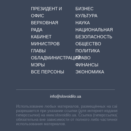
ПРЕЗИДЕНТ И
БИЗНЕС
ОФИС
КУЛЬТУРА
ВЕРХОВНАЯ
НАУКА
РАДА
НАЦИОНАЛЬНАЯ
КАБИНЕТ
БЕЗОПАСНОСТЬ
МИНИСТРОВ
ОБЩЕСТВО
ГЛАВЫ
ПОЛИТИКА
ОБЛАДМИНИСТРАЦИЙ
ПРАВО
МЭРЫ
ФИНАНСЫ
ВСЕ ПЕРСОНЫ
ЭКОНОМИКА
info@slovoidilo.ua
Использование любых материалов, размещённых на сайте,
разрешается при указании ссылки (для интернет-изданий —
гиперссылки) на www.slovoidilo.ua. Ссылка (гиперссылка)
обязательна вне зависимости от полного либо частичного
использования материалов.