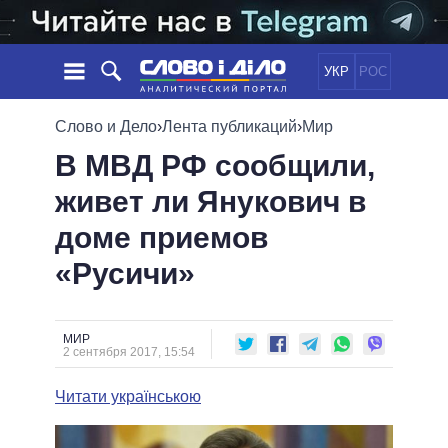
УКР
РОС
НОВОСТИ
Слово и Дело
›
Лента публикаций
›
Мир
В МВД РФ сообщили,
ОБЕЩАНИЯ
ЛЕНТА
ПОЛИТИКА
живет ли Янукович в
СОБЫТИЯ
ЭКОНОМИКА
ПОЛИТИКИ
доме приемов
СТАТЬИ
ОБЩЕСТВО
ИНФОГРАФИКА
МНЕНИЯ
МИР
ВСЕ ПОЛИТИКИ
«Русичи»
ОБЗОРЫ
ПРЕЗИДЕНТ И ОФИС
ВИДЕО
ДАЙДЖЕСТЫ
ВЕРХОВНАЯ РАДА
МИР
ПОДДЕРЖАТЬ
КАБИНЕТ МИНИСТРОВ
2 сентября 2017, 15:54
ГЛАВЫ ОБЛАДМИНИСТРАЦИЙ
СРАВНЕНИЕ ПОЛИТИКОВ
Читати українською
МЭРЫ
ВСЕ ПЕРСОНЫ