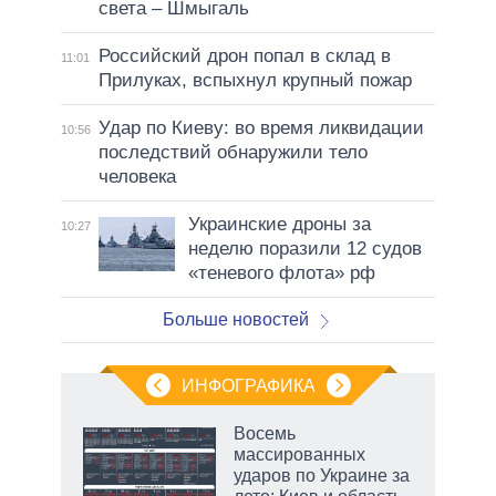
света – Шмыгаль
Российский дрон попал в склад в
11:01
Прилуках, вспыхнул крупный пожар
Удар по Киеву: во время ликвидации
10:56
последствий обнаружили тело
человека
Украинские дроны за
10:27
неделю поразили 12 судов
«теневого флота» рф
Больше новостей
ИНФОГРАФИКА
еля
Восемь
массированных
ударов по Украине за