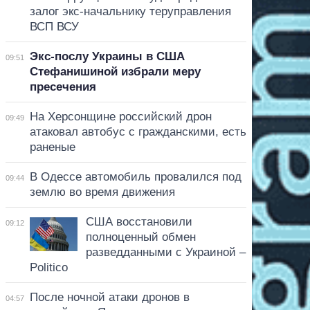
залог экс-начальнику теруправления
ВСП ВСУ
Экс-послу Украины в США
09:51
Стефанишиной избрали меру
пресечения
На Херсонщине российский дрон
09:49
атаковал автобус с гражданскими, есть
раненые
В Одессе автомобиль провалился под
09:44
землю во время движения
США восстановили
09:12
полноценный обмен
разведданными с Украиной –
Politico
После ночной атаки дронов в
04:57