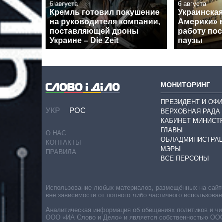
6 августа
6 августа
Кремль готовил покушение
Украинская
на руководителя компании,
Америки» 
поставляющей дроны
работу по
Украине – Die Zeit
паузы
МОНИТОРИНГ
ПРЕЗИДЕНТ И ОФ
УКР
РОС
ВЕРХОВНАЯ РАДА
КАБИНЕТ МИНИСТ
ГЛАВЫ
О НАС
ОБЛАДМИНИСТРА
КОНТАКТЫ
МЭРЫ
ПРАВИЛА
ВСЕ ПЕРСОНЫ
Использование любых материалов, размещённых на сайте,
вне зависимости от полного либо частичного использова
Аналитическая информация об обещаниях политиков и чин
ООО «ИА Слово и Дело» и является собственностью ООО 