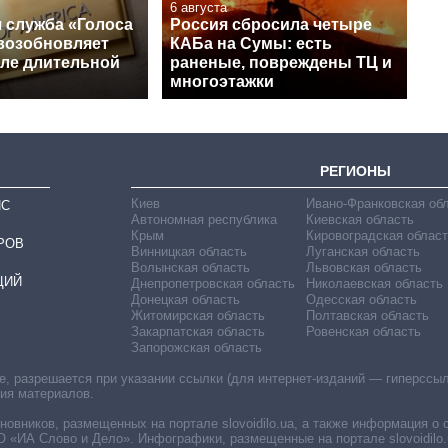
6 августа
 служба «Голоса
Россия сбросила четыре
возобновляет
КАБа на Сумы: есть
сле длительной
раненые, повреждены ТЦ и
многоэтажки
РЕГИОНЫ
Киев
Ивано-Франковская об
ИС
Автономная республика
Киевская область
Крым
Кировоградская област
РОВ
Винницкая область
Луганская область
Волынская область
Львовская область
ЦИЙ
Днепропетровская область
Николаевская область
Донецкая область
Одесская область
Житомирская область
Полтавская область
Закарпатская область
Ровенская область
Запорожская область
 разрешается при указании ссылки (для интернет-изданий — гиперссылки
ния материалов.
овников, размещенных на портале slovoidilo.ua, а также информация о 
«ИА Слово и Дело». Инфографики, размещенные на портале slovoidilo.