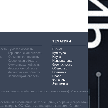
ТЕМАТИКИ
ласть
Сумская область
Бизнес
Тернопольская область
Культура
ь
Харьковская область
Наука
Херсонская область
Национальная
Хмельницкая область
безопасность
Черкасская область
Общество
Черниговская область
Политика
Черновицкая область
Право
Финансы
Экономика
) на www.slovoidilo.ua. Ссылка (гиперссылка) обязательна
состоянии выполнения этих обещаний, собрана и обработана
ua, созданы ОО «Система народного контроля Слово и