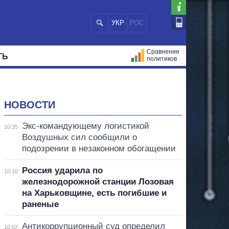
УКР
РОС
Сравнение
ТЬ
политиков
СТРАЦИЙ
МЭРЫ
ВСЕ ПЕРСОНЫ
НОВОСТИ
Экс-командующему логистикой
10:35
Воздушных сил сообщили о
подозрении в незаконном обогащении
Россия ударила по
10:10
железнодорожной станции Лозовая
на Харьковщине, есть погибшие и
раненые
Антикоррупционный суд определил
10:02