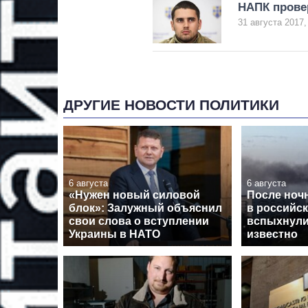
НАПК прове
31 августа 2017,
ДРУГИЕ НОВОСТИ ПОЛИТИКИ
6 августа
6 августа
«Нужен новый силовой
После ноч
блок»: Залужный объяснил
в российс
свои слова о вступлении
вспыхнули
Украины в НАТО
известно