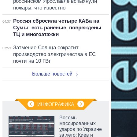
российском Ярославле вспыхнули
пожары: что известно
Россия сбросила четыре КАБа на
04:37
Сумы: есть раненые, повреждены
ТЦ и многоэтажки
Затмение Солнца сократит
03:59
производство электричества в ЕС
почти на 10 ГВт
Больше новостей
ИНФОГРАФИКА
Восемь
массированных
ударов по Украине
за лето: Киев и