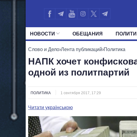
НОВОСТИ
ОБЕЩАНИЯ
ПОЛИТИ
ВСЕ ПОЛИТИКИ
ПРЕЗИДЕНТ И ОФ
Слово и Дело
›
Лента публикаций
›
Политика
НАПК хочет конфискова
одной из политпартий
ПОЛИТИКА
1 сентября 2017, 17:29
Читати українською