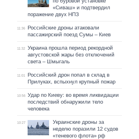
по буровой установке
«Сиваш» и подтвердил
поражение двух НПЗ
Российские дроны атаковали
11:36
пассажирский поезд Сумы – Киев
Украина прошла период рекордной
11:32
августовской жары без отключений
света – Шмыгаль
Российский дрон попал в склад в
11:01
Прилуках, вспыхнул крупный пожар
Удар по Киеву: во время ликвидации
10:56
последствий обнаружили тело
человека
Украинские дроны за
10:27
неделю поразили 12 судов
«теневого флота» рф