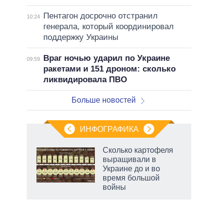
Пентагон досрочно отстранил
10:24
генерала, который координировал
поддержку Украины
Враг ночью ударил по Украине
09:59
ракетами и 151 дроном: сколько
ликвидировала ПВО
Больше новостей
ИНФОГРАФИКА
 как
Сколько картофеля
чипы
выращивали в
ды и
Украине до и во
т на
время большой
войны
маги