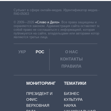
Субъект в сфере онлайн-медиа. Идентификатор медиа –
R40-05063
© 2009—2026
«Слово и Дело»
.
Все права защищены и
охраняются законом. Администрация сайта оставляет за
собой право не соглашаться с информацией, которая
публикуется на сайте, владельцами или авторами которой
являются третьи лица.
УКР
РОС
О НАС
КОНТАКТЫ
ПРАВИЛА
МОНИТОРИНГ
ТЕМАТИКИ
ПРЕЗИДЕНТ И
БИЗНЕС
ОФИС
КУЛЬТУРА
ВЕРХОВНАЯ
НАУКА