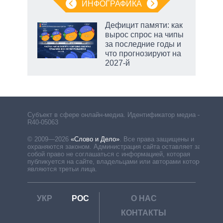
ИНФОГРАФИКА
Дефицит памяти: как
вырос спрос на чипы
за последние годы и
ет
что прогнозируют на
2027-й
Субъект в сфере онлайн-медиа. Идентификатор медиа –
R40-05063
© 2009—2026
«Слово и Дело»
.
Все права защищены и
охраняются законом. Администрация сайта оставляет за
собой право не соглашаться с информацией, которая
публикуется на сайте, владельцами или авторами которой
являются третьи лица.
УКР
РОС
О НАС
КОНТАКТЫ