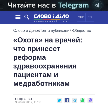
УКР
РОС
НОВОСТИ
Слово и Дело
›
Лента публикаций
›
Общество
«Охота» на врачей:
ОБЕЩАНИЯ
ЛЕНТА
ПОЛИТИКА
что принесет
СОБЫТИЯ
ЭКОНОМИКА
ПОЛИТИКИ
реформа
СТАТЬИ
ОБЩЕСТВО
ИНФОГРАФИКА
МНЕНИЯ
МИР
ВСЕ ПОЛИТИКИ
здравоохранения
ОБЗОРЫ
ПРЕЗИДЕНТ И ОФИС
пациентам и
ВИДЕО
ДАЙДЖЕСТЫ
ВЕРХОВНАЯ РАДА
медработникам
ПОДДЕРЖАТЬ
КАБИНЕТ МИНИСТРОВ
ГЛАВЫ ОБЛАДМИНИСТРАЦИЙ
СРАВНЕНИЕ ПОЛИТИКОВ
МЭРЫ
ОБЩЕСТВО
9 июня 2017, 15:30
ВСЕ ПЕРСОНЫ