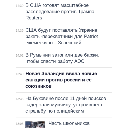
В США готовят масштабное
14:39
расследование против Трампа –
Reuters
США будут поставлять Украине
14:39
ракеты-перехватчики для Patriot
ежемесячно – Зеленский
В Румынии затопили две баржи,
14:02
чтобы спасти работу АЭС
Новая Зеландия ввела новые
13:49
санкции против россии и ее
союзников
На Буковине после 11 дней поисков
13:36
задержали мужчину, устроившего
стрельбу по полицейским
Часть школьников
13:06