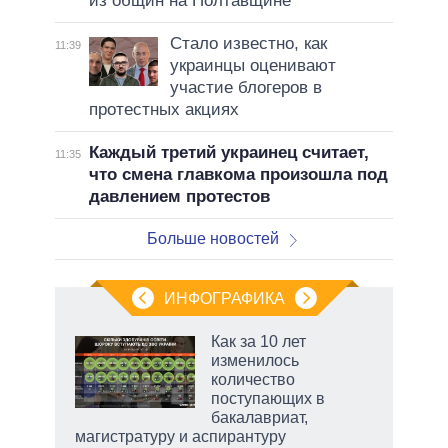
из общин на Полтавщине
Стало известно, как
11:39
украинцы оценивают
участие блогеров в
протестных акциях
Каждый третий украинец считает,
11:35
что смена главкома произошла под
давлением протестов
Больше новостей
ИНФОГРАФИКА
 как
Как за 10 лет
чипы
изменилось
ды и
количество
т на
поступающих в
бакалавриат,
магистратуру и аспирантуру