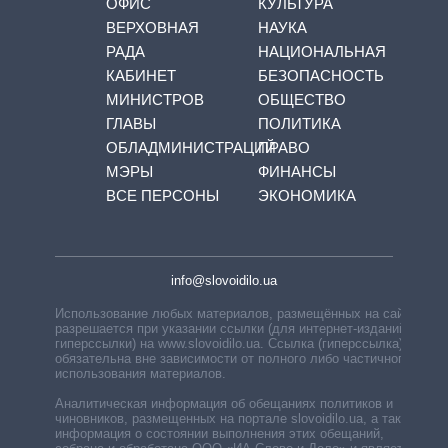
ОФИС
КУЛЬТУРА
ВЕРХОВНАЯ
НАУКА
РАДА
НАЦИОНАЛЬНАЯ
КАБИНЕТ
БЕЗОПАСНОСТЬ
МИНИСТРОВ
ОБЩЕСТВО
ГЛАВЫ
ПОЛИТИКА
ОБЛАДМИНИСТРАЦИЙ
ПРАВО
МЭРЫ
ФИНАНСЫ
ВСЕ ПЕРСОНЫ
ЭКОНОМИКА
info@slovoidilo.ua
Использование любых материалов, размещённых на сайте,
разрешается при указании ссылки (для интернет-изданий —
гиперссылки) на www.slovoidilo.ua. Ссылка (гиперссылка)
обязательна вне зависимости от полного либо частичного
использования материалов.
Аналитическая информация об обещаниях политиков и
чиновников, размещенных на портале slovoidilo.ua, а также
информация о состоянии выполнения этих обещаний,