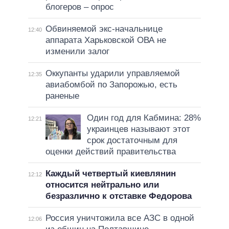
блогеров – опрос
Обвиняемой экс-начальнице
12:40
аппарата Харьковской ОВА не
изменили залог
Оккупанты ударили управляемой
12:35
авиабомбой по Запорожью, есть
раненые
Один год для Кабмина: 28%
12:21
украинцев называют этот
срок достаточным для
оценки действий правительства
Каждый четвертый киевлянин
12:12
относится нейтрально или
безразлично к отставке Федорова
Россия уничтожила все АЗС в одной
12:06