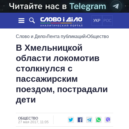
УКР
РОС
НОВОСТИ
Слово и Дело
›
Лента публикаций
›
Общество
В Хмельницкой
ОБЕЩАНИЯ
ЛЕНТА
ПОЛИТИКА
области локомотив
СОБЫТИЯ
ЭКОНОМИКА
ПОЛИТИКИ
столкнулся с
СТАТЬИ
ОБЩЕСТВО
ИНФОГРАФИКА
МНЕНИЯ
МИР
ВСЕ ПОЛИТИКИ
пассажирским
ОБЗОРЫ
ПРЕЗИДЕНТ И ОФИС
поездом, пострадали
ВИДЕО
ДАЙДЖЕСТЫ
ВЕРХОВНАЯ РАДА
дети
ПОДДЕРЖАТЬ
КАБИНЕТ МИНИСТРОВ
ГЛАВЫ ОБЛАДМИНИСТРАЦИЙ
СРАВНЕНИЕ ПОЛИТИКОВ
МЭРЫ
ОБЩЕСТВО
27 мая 2017, 11:05
ВСЕ ПЕРСОНЫ