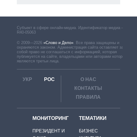
Субъект в сфере онлайн-медиа. Идентификатор медиа –
R40-05063
© 2009—2026
«Слово и Дело»
.
Все права защищены и
охраняются законом. Администрация сайта оставляет за
собой право не соглашаться с информацией, которая
публикуется на сайте, владельцами или авторами которой
являются третьи лица.
УКР
РОС
О НАС
КОНТАКТЫ
ПРАВИЛА
МОНИТОРИНГ
ТЕМАТИКИ
ПРЕЗИДЕНТ И
БИЗНЕС