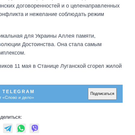
инских договоренностей и о целенаправленных
онфликта и нежелание соблюдать режим
икальная для Украины Аллея памяти,
волюции Достоинства. Она стала самым
мплексом.
виков 11 мая в Станице Луганской сгорел жилой
В TELEGRAM
Подписаться
т «Слово и дело»
делиться: