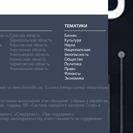
ТЕМАТИКИ
ласть
Сумская область
Бизнес
Тернопольская область
Культура
ь
Харьковская область
Наука
Херсонская область
Национальная
Хмельницкая область
безопасность
Черкасская область
Общество
Черниговская область
Политика
Черновицкая область
Право
Финансы
Экономика
) на www.slovoidilo.ua. Ссылка (гиперссылка) обязательна
состоянии выполнения этих обещаний, собрана и обработана
ua, созданы ОО «Система народного контроля Слово и
ериал», «Спецпроект», «При поддержке».
скому законодательству ответственность за содержание