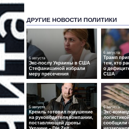
ДРУГИЕ НОВОСТИ ПОЛИТИКИ
6 августа
Трамп при
6 августа
Экс-послу Украины в США
тем, кто р
Стефанишиной избрали
о дефицит
меру пресечения
США
6 августа
6 августа
Кремль готовил покушение
Экс-кома
на руководителя компании,
логистико
поставляющей дроны
сообщили 
Украине – Die Zeit
незаконно