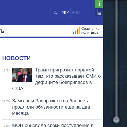
УКР
РОС
Сравнение
ТЬ
политиков
СТРАЦИЙ
МЭРЫ
ВСЕ ПЕРСОНЫ
НОВОСТИ
Трамп пригрозил тюрьмой
11:34
тем, кто рассказывает СМИ о
дефиците боеприпасов в
США
Замглавы Запорожского облсовета
11:26
продлили обязанности еще на два
месяца
МОН обновило сроки поступления в
11:09