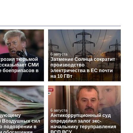
6 августа
грозил тюрьмой
Затмение Солнца сократит
ассказывает СМИ
производство
е боеприпасов в
электричества в ЕС почти
на 10 ГВт
6 августа
ндующему
Антикоррупционный суд
й Воздушных сил
определил залог экс-
о подозрении в
начальнику теруправления
м обогащении
ВСП ВСУ