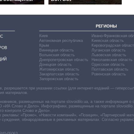
РЕГИОНЫ
Киев
Ивано-Франковская об
ИС
Автономная республика
Киевская область
Крым
Кировоградская област
РОВ
Винницкая область
Луганская область
Волынская область
Львовская область
ЦИЙ
Днепропетровская область
Николаевская область
Донецкая область
Одесская область
Житомирская область
Полтавская область
Закарпатская область
Ровенская область
Запорожская область
 разрешается при указании ссылки (для интернет-изданий — гиперссылки
ния материалов.
овников, размещенных на портале slovoidilo.ua, а также информация о 
«ИА Слово и Дело». Инфографики, размещенные на портале slovoidilo.
о контроля Слово и Дело».
х рекламы: «Промо», «Новости компаний», «Позиция», «Партнерский мат
е суждения, обнародованные в рекламных материалах. Согласно украин
R40-05063