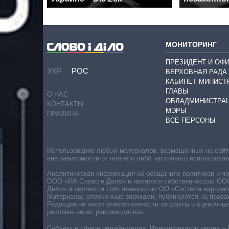
МОНИТОРИНГ
ПРЕЗИДЕНТ И ОФ
УКР
РОС
ВЕРХОВНАЯ РАДА
КАБИНЕТ МИНИСТ
ГЛАВЫ
О НАС
ОБЛАДМИНИСТРА
КОНТАКТЫ
МЭРЫ
ПРАВИЛА
ВСЕ ПЕРСОНЫ
Использование любых материалов, размещённых на сайте,
вне зависимости от полного либо частичного использова
Аналитическая информация об обещаниях политиков и чин
ООО «ИА Слово и Дело» и является собственностью ООО 
Дело» и являются собственностью ОО «Система народног
Материалы, отмеченные значками, публикуются на права
Редакция не несет ответственности за факты и оценочны
рекламы несет рекламодатель.
Субъект в сфере онлайн-медиа. Идентификатор медиа – 