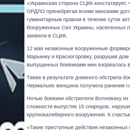
«Украинская сторона СЦКК констатирует
ОРДЛО пренебрегая всеми минскими дог
гуманитарным правом в течение суток ак
Вооруженных Сил Украины, населенных пу
заявили в СЦКК.
12 мая незаконные вооруженные формиро
Марьинку и Красногоровку, разрушив дом 
выпущенных боевиками мин взорвалась во
Также в результате дневного обстрела бо
Чермалыке женщина получила ранение го
Ночью боевики обстреляли Волноваху из 
сложности выпустив 15 снарядов, наруши
крупнокалиберного вооружения. К счастью
«Такие преступные действия незаконны