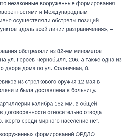
, что незаконные вооруженные формирования
танков продала
Украина за годы
оворенностями и Международным
независимости
тивно осуществляли обстрелы позиций
нктов вдоль всей линии разграничения», –
вания обстреляли из 82-мм минометов
на ул. Героев Чернобыля, 206, а также одна из
 дворе дома по ул. Солнечная, 8.
евиков из стрелкового оружия 12 мая в
лени и была доставлена в больницу.
артиллерии калибра 152 мм, в общей
в договоренности относительно отвода
, жертв среди мирного население нет.
х вооруженных формирований ОРДЛО