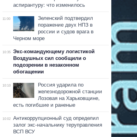
аспирантуру: что изменилось
Зеленский подтвердил
11:00
поражение двух НПЗ в
россии и судов врага в
Черном море
Экс-командующему логистикой
10:35
Воздушных сил сообщили о
подозрении в незаконном
обогащении
Россия ударила по
10:10
железнодорожной станции
Лозовая на Харьковщине,
есть погибшие и раненые
Антикоррупционный суд определил
10:02
залог экс-начальнику теруправления
ВСП ВСУ