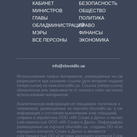
КАБИНЕТ
БЕЗОПАСНОСТЬ
МИНИСТРОВ
ОБЩЕСТВО
ГЛАВЫ
ПОЛИТИКА
ОБЛАДМИНИСТРАЦИЙ
ПРАВО
МЭРЫ
ФИНАНСЫ
ВСЕ ПЕРСОНЫ
ЭКОНОМИКА
info@slovoidilo.ua
Использование любых материалов, размещённых на сайте,
разрешается при указании ссылки (для интернет-изданий —
гиперссылки) на www.slovoidilo.ua. Ссылка (гиперссылка)
обязательна вне зависимости от полного либо частичного
использования материалов.
Аналитическая информация об обещаниях политиков и
чиновников, размещенных на портале slovoidilo.ua, а также
информация о состоянии выполнения этих обещаний,
собрана и обработана ООО «ИА Слово и Дело» и является
собственностью ООО «ИА Слово и Дело». Инфографики,
размещенные на портале slovoidilo.ua, созданы ОО «Система
народного контроля Слово и Дело» и являются
собственностью ОО «Система народного контроля Слово и