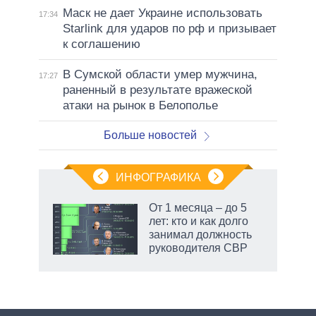
Маск не дает Украине использовать
17:34
Starlink для ударов по рф и призывает
к соглашению
В Сумской области умер мужчина,
17:27
раненный в результате вражеской
атаки на рынок в Белополье
Больше новостей
ИНФОГРАФИКА
 как
От 1 месяца – до 5
чипы
лет: кто и как долго
ды и
занимал должность
т на
руководителя СВР
маги