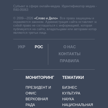
Субъект в сфере онлайн-медиа. Идентификатор медиа –
R40-05063
© 2009—2026
«Слово и Дело»
.
Все права защищены и
охраняются законом. Администрация сайта оставляет за
собой право не соглашаться с информацией, которая
публикуется на сайте, владельцами или авторами которой
являются третьи лица.
УКР
РОС
О НАС
КОНТАКТЫ
ПРАВИЛА
МОНИТОРИНГ
ТЕМАТИКИ
ПРЕЗИДЕНТ И
БИЗНЕС
ОФИС
КУЛЬТУРА
ВЕРХОВНАЯ
НАУКА
РАДА
НАЦИОНАЛЬНАЯ