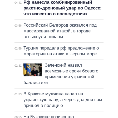
Рф нанесла комбинированный
04:41
ракетно-дроновый удар по Одессе:
что известно о последствиях
Российский Белгород оказался под
03:56
массированной атакой, в городе
вспыхнули пожары
Турция передала рф предложение о
02:58
моратории на атаки в Черном море
Зеленский назвал
02:31
возможные сроки боевого
применения украинской
баллистики
В Кракове мужчина напал на
01:53
украинскую пару, а через два дня сам
пришел в полицию
На Буковине произошло
00:55