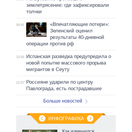
землетрясение: где зафиксировали
толчки
«Впечатляющие потери»:
00:41
Зеленский оценил
результаты 40-дневной
операции против рф
Испанская разведка предупредила о
23:55
новой попытке массового прорыва
мигрантов в Сеуту
Россияне ударили по центру
21:57
Павлограда, есть пострадавшие
Больше новостей
ИНФОГРАФИКА
 как
Как изменился