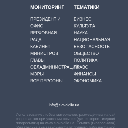
МОНИТОРИНГ
ТЕМАТИКИ
ПРЕЗИДЕНТ И
БИЗНЕС
ОФИС
КУЛЬТУРА
ВЕРХОВНАЯ
НАУКА
РАДА
НАЦИОНАЛЬНАЯ
КАБИНЕТ
БЕЗОПАСНОСТЬ
МИНИСТРОВ
ОБЩЕСТВО
ГЛАВЫ
ПОЛИТИКА
ОБЛАДМИНИСТРАЦИЙ
ПРАВО
МЭРЫ
ФИНАНСЫ
ВСЕ ПЕРСОНЫ
ЭКОНОМИКА
info@slovoidilo.ua
Использование любых материалов, размещённых на сайте,
разрешается при указании ссылки (для интернет-изданий —
гиперссылки) на www.slovoidilo.ua. Ссылка (гиперссылка)
обязательна вне зависимости от полного либо частичного