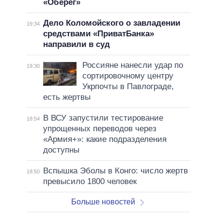
«Оберег»
Дело Коломойского о завладении
19:34
средствами «ПриватБанка»
направили в суд
Россияне нанесли удар по
19:30
сортировочному центру
Укрпочты в Павлограде,
есть жертвы
В ВСУ запустили тестирование
18:54
упрощенных переводов через
«Армия+»: какие подразделения
доступны
Вспышка Эболы в Конго: число жертв
18:50
превысило 1800 человек
Больше новостей