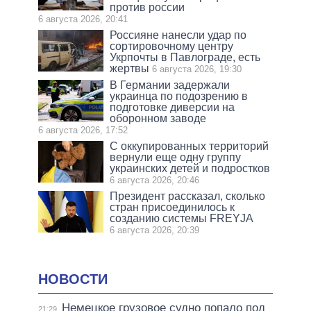
против россии
6 августа 2026, 20:41
Россияне нанесли удар по
сортировочному центру
Укрпочты в Павлограде, есть
жертвы
6 августа 2026, 19:30
В Германии задержали
украинца по подозрению в
подготовке диверсии на
оборонном заводе
6 августа 2026, 17:52
С оккупированных территорий
вернули еще одну группу
украинских детей и подростков
6 августа 2026, 20:46
Президент рассказал, сколько
стран присоединилось к
созданию системы FREYJA
6 августа 2026, 20:39
НОВОСТИ
Немецкое грузовое судно попало под
21:29